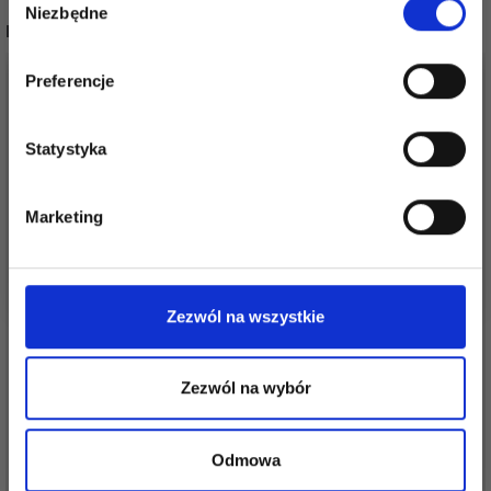
miłośników włóczek i uzyskaj wyłączny
Niezbędne
zgody
POPULARNE ALTERNATYWY
dostęp do inspirujących wzorów na druty i
specjalnych ofert!
Preferencje
Statystyka
Tak, zapisz mnie!
Marketing
Nie, dziękuję
Zezwól na wszystkie
IGŁY Z PODWÓJNYM
KNITPRO CUBICS IGŁY
OSTRZEM ADDI
POŃCZOSZNICZE 20
CRASYTRIO, 26 CM
CM (3,50-8,00 MM)
Zezwól na wybór
(4,00-8,00 MM)
93,10 zł
49,95 zł
Cena od
Cena od
Odmowa
Dodaj do koszyka
Zobacz wszystkie opcje