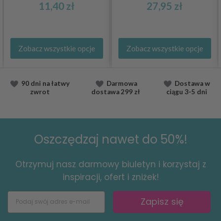
11,40 zł
27,95 zł
Zobacz wszystkie opcje
Zobacz wszystkie opcje
90 dni na łatwy
Darmowa
Dostawa
w
zwrot
dostawa
299 zł
ciągu
3-5 dni
Oszczędzaj nawet do 50%!
Otrzymuj nasz darmowy biuletyn i korzystaj z
inspiracji, ofert i zniżek!
Zapisz się