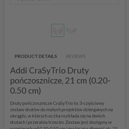
PRODUCT DETAILS
REVIEWS
Addi CraSyTrio Druty
pończosznicze, 21 cm (0.20-
0.50 cm)
Druty pończosznicze CraSyTrio to 3-częściowy
zestaw drutów do małych projektów dzierganych na
okrągło, w których oczka rozkłada się na dwóch
drutach i przerabia trzecim. Zestaw jest dostępny w
rozmiarach od 0.20-0.50 cm i ma łączną długość ok. 21