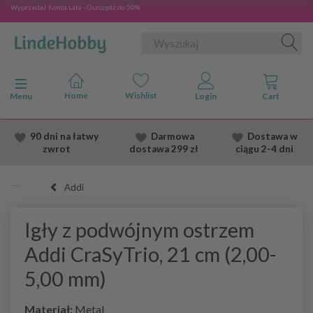
Wyprzedaż Konca Lata - Oszczędź do 50%
Przełącz nawigację
Menu
90 dni na łatwy
Darmowa
Dostawa
w
zwrot
dostawa
299 zł
ciągu 2
-4 dni
Addi
Igły z podwójnym ostrzem
Addi CraSyTrio, 21 cm (2,00-
5,00 mm)
Materiał:
Metal