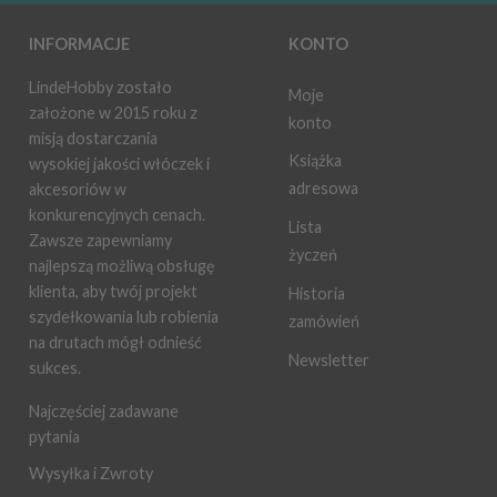
INFORMACJE
KONTO
LindeHobby zostało
Moje
założone w 2015 roku z
konto
misją dostarczania
Książka
wysokiej jakości włóczek i
adresowa
akcesoriów w
konkurencyjnych cenach.
Lista
Zawsze zapewniamy
życzeń
najlepszą możliwą obsługę
klienta, aby twój projekt
Historia
szydełkowania lub robienia
zamówień
na drutach mógł odnieść
Newsletter
sukces.
Najczęściej zadawane
pytania
Wysyłka i Zwroty