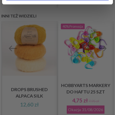
INNI TEŻ WIDZIELI
40%
Promocja
HOBBYARTS MARKERY
DROPS BRUSHED
DO HAFTU 25 SZT
ALPACA SILK
4,75 zł
7,95 zł
12,60 zł
Okazja
31/08/2026