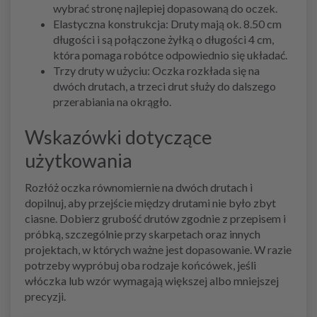
wybrać stronę najlepiej dopasowaną do oczek.
Elastyczna konstrukcja: Druty mają ok. 8.50 cm
długości i są połączone żyłką o długości 4 cm,
która pomaga robótce odpowiednio się układać.
Trzy druty w użyciu: Oczka rozkłada się na
dwóch drutach, a trzeci drut służy do dalszego
przerabiania na okrągło.
Wskazówki dotyczące
użytkowania
Rozłóż oczka równomiernie na dwóch drutach i
dopilnuj, aby przejście między drutami nie było zbyt
ciasne. Dobierz grubość drutów zgodnie z przepisem i
próbką, szczególnie przy skarpetach oraz innych
projektach, w których ważne jest dopasowanie. W razie
potrzeby wypróbuj oba rodzaje końcówek, jeśli
włóczka lub wzór wymagają większej albo mniejszej
precyzji.