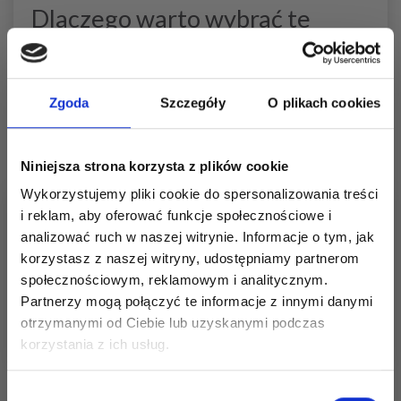
Dlaczego warto wybrać te
druty?
Ten zestaw to praktyczny wybór, gdy chcesz dziergać
małe obwody przy użyciu elastycznego rozwiązania.
Zgoda
Szczegóły
O plikach cookies
Połączenie krótkich drutów, żyłki i dwóch różnych
końcówek zapewnia dobrą kontrolę zarówno nad
gładkimi oczkami, jak i bardziej szczegółową dzianiną.
Niniejsza strona korzysta z plików cookie
Wykorzystujemy pliki cookie do spersonalizowania treści
Zobacz podobne produkty tutaj
i reklam, aby oferować funkcje społecznościowe i
analizować ruch w naszej witrynie. Informacje o tym, jak
Druty i igły
Akcesoria
korzystasz z naszej witryny, udostępniamy partnerom
Nakładki na druty
społecznościowym, reklamowym i analitycznym.
Miarka do drutów
Partnerzy mogą połączyć te informacje z innymi danymi
otrzymanymi od Ciebie lub uzyskanymi podczas
Oszczędź nawet do 50%
korzystania z ich usług.
Stań się częścią naszej społeczności
Wybór