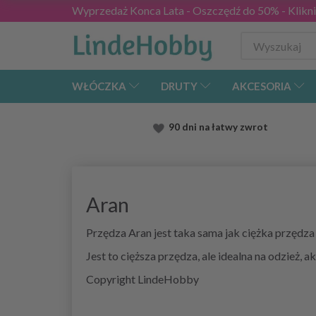
Wyprzedaż Konca Lata - Oszczędź do 50% - Kliknij
WŁÓCZKA
DRUTY
AKCESORIA
90 dni na łatwy zwrot
Aran
Przędza Aran jest taka sama jak ciężka przęd
Jest to cięższa przędza, ale idealna na odzież, ak
Copyright LindeHobby