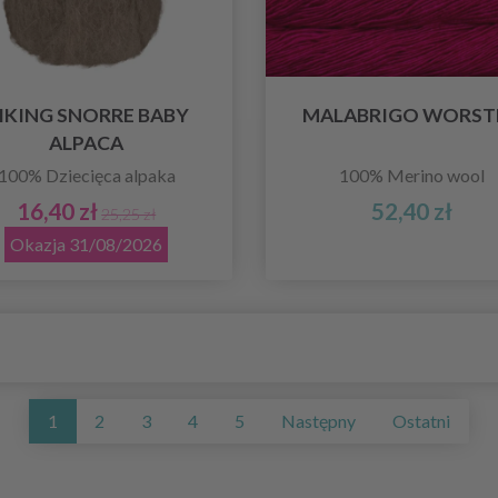
IKING SNORRE BABY
MALABRIGO WORST
ALPACA
100% Dziecięca alpaka
100% Merino wool
16,40 zł
52,40 zł
25,25 zł
Okazja 31/08/2026
1
2
3
4
5
Następny
Ostatni