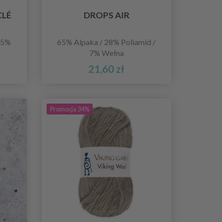
CLÉ
DROPS AIR
 5%
65% Alpaka / 28% Poliamid /
7% Wełna
21,60 zł
Promocja 34%