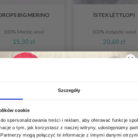
DROPS BIG MERINO
ÍSTEX LÉTTLOPI
100% Merino wool
100% Icelandic wool
15,30 zł
20,60 zł
Szczegóły
Oszczędź nawet do 50%
 plików cookie
do spersonalizowania treści i reklam, aby oferować funkcje sp
Stań się częścią naszej społeczności
ormacje o tym, jak korzystasz z naszej witryny, udostępniamy p
miłośników włóczek i uzyskaj wyłączny
Partnerzy mogą połączyć te informacje z innymi danymi otrzym