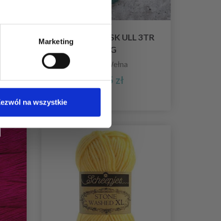
A
JÄRBO SVENSK ULL 3TR
Marketing
100G
100% Wełna
38,35 zł
ezwól na wszystkie