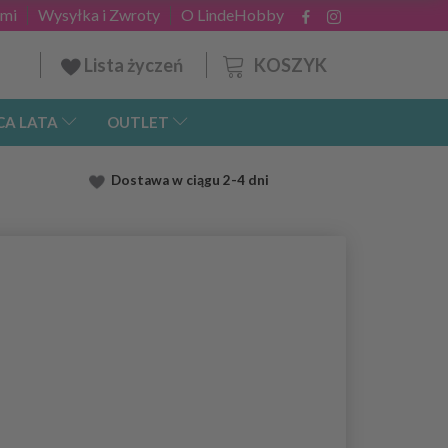
ami
Wysyłka i Zwroty
O LindeHobby
KOSZYK
Lista życzeń
CA LATA
OUTLET
Dostawa
w ciągu 2
-4 dni