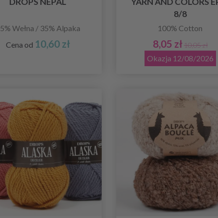
DROPS NEPAL
YARN AND COLORS E
8/8
5% Wełna / 35% Alpaka
100% Cotton
10,60 zł
8,05 zł
Cena od
10,05 zł
Okazja 12/08/2026