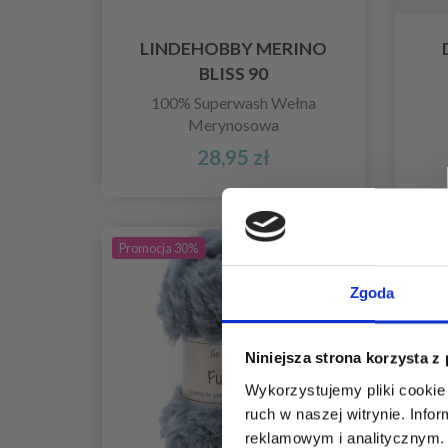
LINDEHOBBY MERINO
BLISS 90
100% Superwash Wełna
Merynosowa
28,95 zł
Promocja 30%
Zgoda
Niniejsza strona korzysta z
Wykorzystujemy pliki cookie 
ruch w naszej witrynie. Inf
reklamowym i analitycznym. 