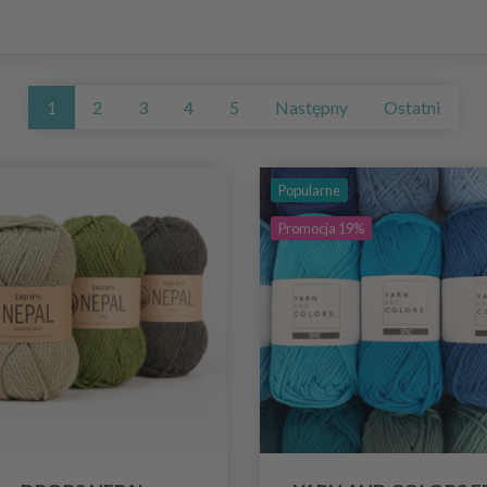
1
2
3
4
5
Następny
Ostatni
Popularne
Promocja 19%