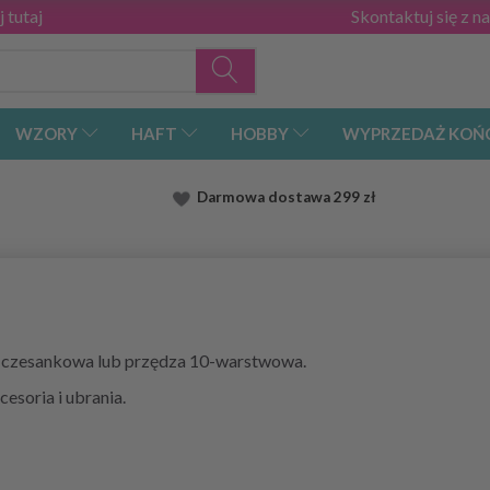
 tutaj
Skontaktuj się z n
WZORY
HAFT
HOBBY
WYPRZEDAŻ KOŃ
Darmowa dostawa
299 zł
za czesankowa lub przędza 10-warstwowa.
cesoria i ubrania.