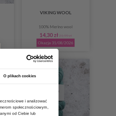
VIKING WOOL
100% Merino wool
14,30 zł
21,99 zł
Okazja 31/08/2026
O plikach cookies
ołecznościowe i analizować
artnerom społecznościowym,
anymi od Ciebie lub