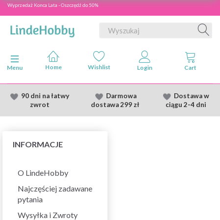
Wyprzedaż Konca Lata - Oszczędź do 50%
Przełącz nawigację
Menu
90 dni na łatwy
Darmowa
Dostawa
w
zwrot
dostawa
299 zł
ciągu 2
-4 dni
INFORMACJE
O LindeHobby
Najczęściej zadawane
pytania
Wysyłka i Zwroty