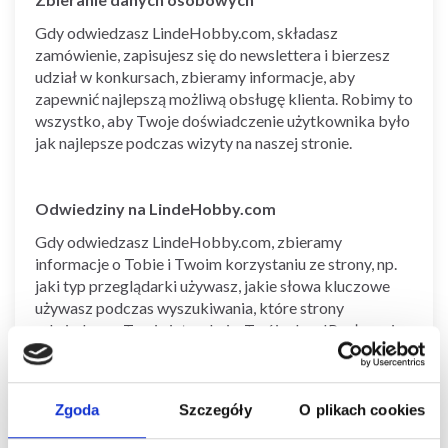
Gdy odwiedzasz LindeHobby.com, składasz
zamówienie, zapisujesz się do newslettera i bierzesz
udział w konkursach, zbieramy informacje, aby
zapewnić najlepszą możliwą obsługę klienta. Robimy to
wszystko, aby Twoje doświadczenie użytkownika było
jak najlepsze podczas wizyty na naszej stronie.
Odwiedziny na LindeHobby.com
Gdy odwiedzasz LindeHobby.com, zbieramy
informacje o Tobie i Twoim korzystaniu ze strony, np.
jaki typ przeglądarki używasz, jakie słowa kluczowe
używasz podczas wyszukiwania, które strony
odwiedzasz, Twoje interakcje, Twój adres IP, włączając
Twoją lokalizację geograficzną oraz jak długo
odwiedzasz naszą stronę.
Zgoda
Szczegóły
O plikach cookies
Informacje osobiste są również zbierane za pomocą