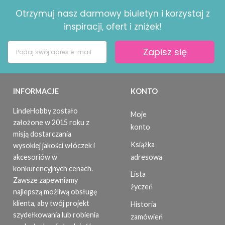
Otrzymuj nasz darmowy biuletyn i korzystaj z
inspiracji, ofert i zniżek!
Zapisz się
INFORMACJE
KONTO
LindeHobby zostało
Moje
założone w 2015 roku z
konto
misją dostarczania
Książka
wysokiej jakości włóczek i
adresowa
akcesoriów w
konkurencyjnych cenach.
Lista
Zawsze zapewniamy
życzeń
najlepszą możliwą obsługę
klienta, aby twój projekt
Historia
szydełkowania lub robienia
zamówień