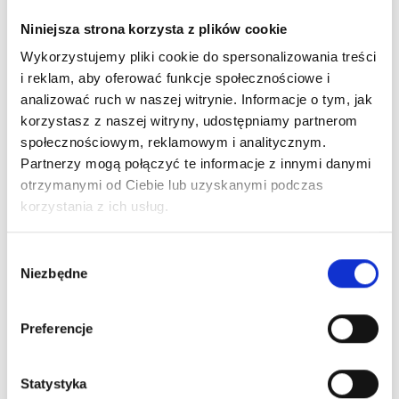
ciasteczek. Gdy odwiedzasz LindeHobby.com i
Niniejsza strona korzysta z plików cookie
akceptujesz ciasteczka, są one zapisywane na Twoim
komputerze. Ciasteczko to mały, ale ważny plik
Wykorzystujemy pliki cookie do spersonalizowania treści
tekstowy, który jest zapisywany w Twojej
i reklam, aby oferować funkcje społecznościowe i
przeglądarce, aby rozpoznać Twój komputer, gdy
analizować ruch w naszej witrynie. Informacje o tym, jak
ponownie odwiedzasz naszą stronę. Ciasteczko to nie
korzystasz z naszej witryny, udostępniamy partnerom
jest programem i nie zawiera wirusów.
społecznościowym, reklamowym i analitycznym.
Partnerzy mogą połączyć te informacje z innymi danymi
otrzymanymi od Ciebie lub uzyskanymi podczas
Prawie wszystkie strony internetowe obecnie używają
korzystania z ich usług.
ciasteczek. Są one zapisywane na Twoim komputerze i
pomagają analizować, jak strona jest używana, aby
Twoje doświadczenie użytkownika było najlepsze.
Wybór
Często ciasteczka mogą być potrzebne do
Niezbędne
zgody
zapewnienia najlepszego doświadczenia na stronie.
Preferencje
Informacje osobiste są zbierane anonimowo, abyśmy
mogli poprawić Twoje doświadczenie użytkownika
Statystyka
oraz celowane marketingowo, w tym retargeting przez