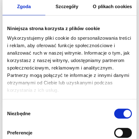
Zgoda
Szczegóły
O plikach cookies
DROPS ANDES
DROPS NORD
Niniejsza strona korzysta z plików cookie
Wykorzystujemy pliki cookie do spersonalizowania treści
65% Wełna / 35% Alpaka
45% Alpaka / 30%
i reklam, aby oferować funkcje społecznościowe i
Poliamid / 25% Wełna
20,99 zł
analizować ruch w naszej witrynie. Informacje o tym, jak
Cena od
12,05 zł
korzystasz z naszej witryny, udostępniamy partnerom
Cena od
społecznościowym, reklamowym i analitycznym.
Partnerzy mogą połączyć te informacje z innymi danymi
otrzymanymi od Ciebie lub uzyskanymi podczas
Zobacz wszystkie
Zobacz wszystkie
korzystania z ich usług.
opcje
opcje
Wybór
Niezbędne
zgody
Promocja 26%
Preferencje