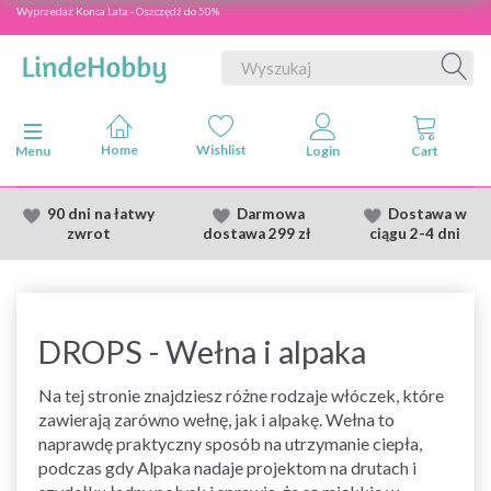
Wyprzedaż Konca Lata - Oszczędź do 50%
Przełącz nawigację
Menu
90 dni na łatwy
Darmowa
Dostawa
w
zwrot
dostawa
299 zł
ciągu 2
-4 dni
DROPS - Wełna i alpaka
Na tej stronie znajdziesz różne rodzaje włóczek, które
zawierają zarówno wełnę, jak i alpakę. Wełna to
naprawdę praktyczny sposób na utrzymanie ciepła,
podczas gdy Alpaka nadaje projektom na drutach i