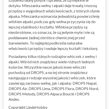
szydełku ładny połysk i sprawia, że są miękkie w
dotyku. Mieszanka wełny i alpaki daje trwałą i mocną
przędzę o wygodnych właściwościach, z których słynie
alpaka. Mieszanka wzmacnia jedwabistą powierzchnię
włókien alpaki, podczas gdy wełna przyczynia się do
lepszej stabilności kształtu. Włókna przędzy są
nieobrobione, co oznacza, że są jedynie myte i nie są
poddawane żadnej obróbce chemicznej przed
barwieniem. To najlepiej podkreśla naturalne
właściwości przędzy i nadaje lepszy kształt i teksturę.
Posiadamy kilka różnych rodzajów włóczek z wełny i
alpaki. Wśród nich znajdziesz wiele różnych ładnych
kolorów. Wszystkie nasze jakościowe włóczki
pochodzą od DROPS, a na tej stronie znajdziesz
następujące rodzaje wysokiej jakości włóczek, które
zawierają zarówno wełnę, jak i alpakę: DROPS Nepal,
DROPS Air, DROPS Lima, DROPS Flora, DROPS Nord,
DROPS Melody, DROPS Alpaca Bouclé i DROPS
Andes.
Copyright LindeHobby