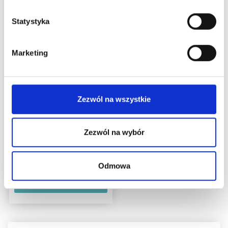
Statystyka
Marketing
DROPS SOFT TWEED
Zezwól na wszystkie
50% Wełna / 25% Alpaka /
25% Wiskoza
13,10 zł
Zezwól na wybór
17,75 zł
Okazja 31/08/2026
Odmowa
Zobacz wszystkie
opcje