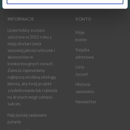
INFORMACJE
KONTO
LindeHobby zostało
Moje
założone w 2015 roku z
konto
misją dostarczania
Książka
wysokiej jakości włóczek i
adresowa
akcesoriów w
konkurencyjnych cenach.
Lista
Zawsze zapewniamy
życzeń
najlepszą możliwą obsługę
klienta, aby twój projekt
Historia
szydełkowania lub robienia
zamówień
na drutach mógł odnieść
Newsletter
sukces.
Najczęściej zadawane
pytania