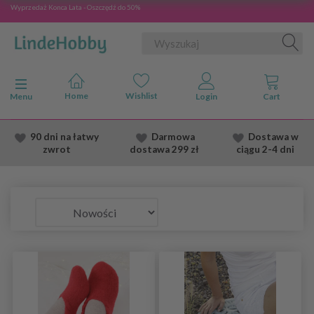
Wyprzedaż Konca Lata - Oszczędź do 50%
Przełącz nawigację
Menu
90 dni na łatwy
Darmowa
Dostawa
w
zwrot
dostawa
299 zł
ciągu 2
-4 dni