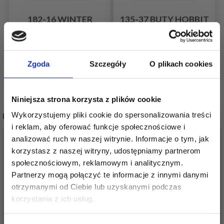
182-16 WINTER
135-37 BUTY HOBBIT
COMFY OD DROPS
OD DROPS DESIGN
DESIGN
0,00 zł
0,00 zł
Zgoda
Szczegóły
O plikach cookies
Niniejsza strona korzysta z plików cookie
Wykorzystujemy pliki cookie do spersonalizowania treści
INNI RÓWNIEŻ KUPILI
i reklam, aby oferować funkcje społecznościowe i
analizować ruch w naszej witrynie. Informacje o tym, jak
korzystasz z naszej witryny, udostępniamy partnerom
społecznościowym, reklamowym i analitycznym.
Partnerzy mogą połączyć te informacje z innymi danymi
otrzymanymi od Ciebie lub uzyskanymi podczas
Oszczędź nawet do 50%
korzystania z ich usług.
Stań się częścią naszej społeczności