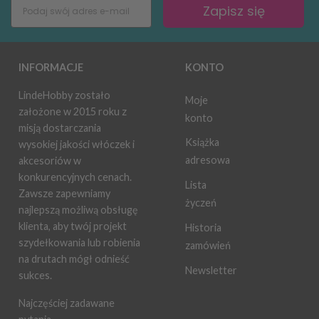
Zapisz się
INFORMACJE
KONTO
LindeHobby zostało
Moje
założone w 2015 roku z
konto
misją dostarczania
Książka
wysokiej jakości włóczek i
adresowa
akcesoriów w
konkurencyjnych cenach.
Lista
Zawsze zapewniamy
życzeń
najlepszą możliwą obsługę
klienta, aby twój projekt
Historia
szydełkowania lub robienia
zamówień
na drutach mógł odnieść
Newsletter
sukces.
Najczęściej zadawane