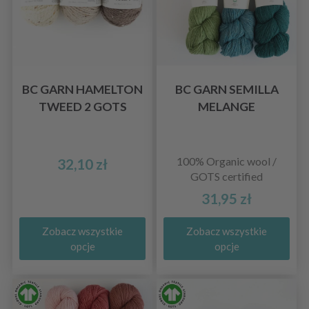
BC GARN HAMELTON
BC GARN SEMILLA
TWEED 2 GOTS
MELANGE
100% Organic wool /
32,10 zł
GOTS certified
31,95 zł
Zobacz wszystkie
Zobacz wszystkie
opcje
opcje