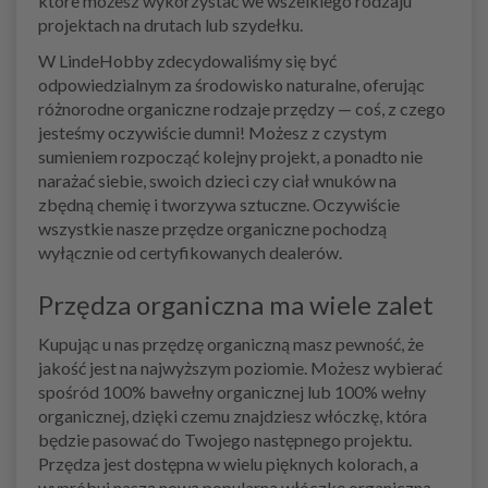
które możesz wykorzystać we wszelkiego rodzaju
projektach na drutach lub szydełku.
W LindeHobby zdecydowaliśmy się być
odpowiedzialnym za środowisko naturalne, oferując
różnorodne organiczne rodzaje przędzy — coś, z czego
jesteśmy oczywiście dumni! Możesz z czystym
sumieniem rozpocząć kolejny projekt, a ponadto nie
narażać siebie, swoich dzieci czy ciał wnuków na
zbędną chemię i tworzywa sztuczne. Oczywiście
wszystkie nasze przędze organiczne pochodzą
wyłącznie od certyfikowanych dealerów.
Przędza organiczna ma wiele zalet
Kupując u nas przędzę organiczną masz pewność, że
jakość jest na najwyższym poziomie. Możesz wybierać
spośród 100% bawełny organicznej lub 100% wełny
organicznej, dzięki czemu znajdziesz włóczkę, która
będzie pasować do Twojego następnego projektu.
Przędza jest dostępna w wielu pięknych kolorach, a
wypróbuj naszą nową popularną włóczkę organiczną