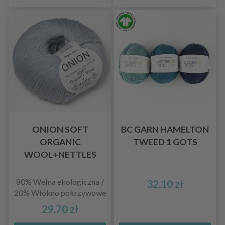
ONION SOFT
BC GARN HAMELTON
ORGANIC
TWEED 1 GOTS
WOOL+NETTLES
80% Wełna ekologiczna /
32,10 zł
20% Włókno pokrzywowe
29,70 zł