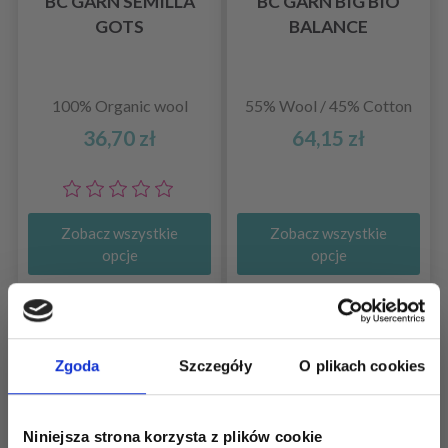
BC GARN SEMILLA
BC GARN BIG BIO
GOTS
BALANCE
100% Organic wool
55% Wool / 45% Cotton
36,70 zł
64,15 zł
Zobacz wszystkie
Zobacz wszystkie
opcje
opcje
Zgoda
Szczegóły
O plikach cookies
Niniejsza strona korzysta z plików cookie