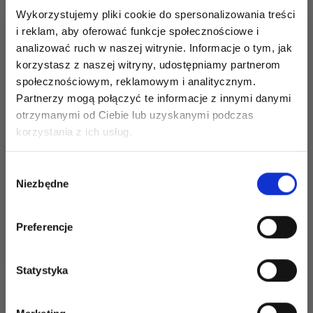
Wykorzystujemy pliki cookie do spersonalizowania treści
i reklam, aby oferować funkcje społecznościowe i
analizować ruch w naszej witrynie. Informacje o tym, jak
ONION NO.3
SCHEEPJES TRULY
korzystasz z naszej witryny, udostępniamy partnerom
ORGANIC
SCRUMPTIOUS
społecznościowym, reklamowym i analitycznym.
WOOL+NETTLES
Partnerzy mogą połączyć te informacje z innymi danymi
otrzymanymi od Ciebie lub uzyskanymi podczas
Oszczędź nawet do 50%
korzystania z ich usług.
70% Wełna organiczna /
50% Polyester from
30% Włókna pokrzywy
recyled plastic bottles /
Stań się częścią naszej społeczności
50% Acrylic
Wybór
28,70 zł
miłośników włóczek i uzyskaj wyłączny
Niezbędne
zgody
17,80 zł
dostęp do inspirujących wzorów na druty i
specjalnych ofert!
Zobacz wszystkie
Zobacz wszystkie
Preferencje
opcje
opcje
Statystyka
Tak, zapisz mnie!