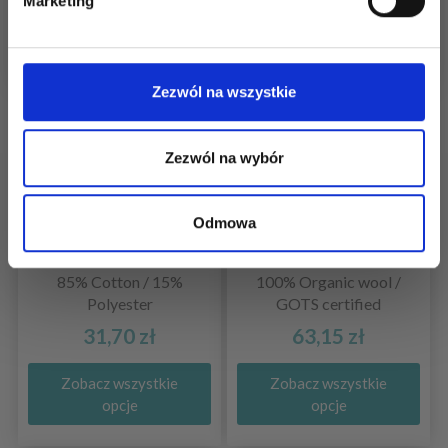
Marketing
Nie, dziękuję
Zezwól na wszystkie
Zezwól na wybór
DMC ECO VITA
BC GARN SEMILLA
PURA GOTS
Odmowa
85% Cotton / 15%
100% Organic wool /
Polyester
GOTS certified
31,70 zł
63,15 zł
Zobacz wszystkie
Zobacz wszystkie
opcje
opcje