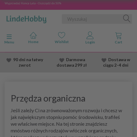
Wyprzedaż Konca Lata - Oszczędź do 50%
Przełącz nawigację
Menu
90 dni na łatwy
Darmowa
Dostawa
w
zwrot
dostawa
299 zł
ciągu 2
-4 dni
Przędza organiczna
Jeśli zależy Ci na zrównoważonym rozwoju i chcesz w
jak największym stopniu pomóc środowisku, trafiłeś
we właściwe miejsce. Na tej stronie znajdziesz
mnóstwo różnych rodzajów włóczek organicznych,