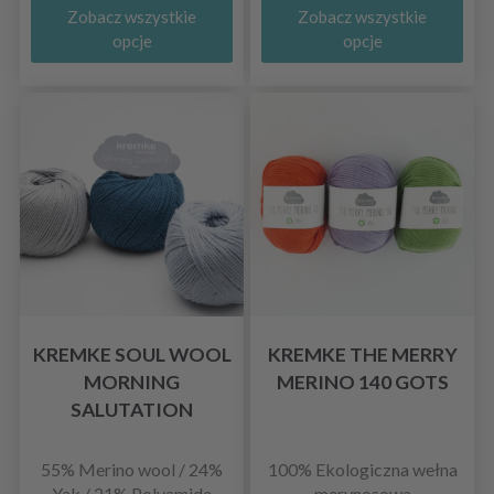
Zobacz wszystkie
Zobacz wszystkie
opcje
opcje
KREMKE SOUL WOOL
KREMKE THE MERRY
MORNING
MERINO 140 GOTS
SALUTATION
55% Merino wool / 24%
100% Ekologiczna wełna
Yak / 21% Polyamide
merynosowa