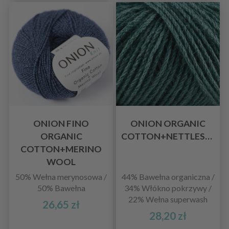
ONION FINO
ONION ORGANIC
ORGANIC
COTTON+NETTLES+WOOL
COTTON+MERINO
WOOL
50% Wełna merynosowa /
44% Bawełna organiczna /
50% Bawełna
34% Włókno pokrzywy /
22% Wełna superwash
26,65 zł
28,20 zł