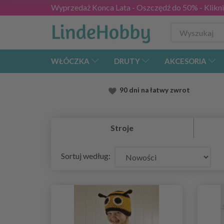
Wyprzedaż Konca Lata - Oszczędź do 50% - Kliknij
WŁÓCZKA
DRUTY
AKCESORIA
90 dni na łatwy zwrot
Stroje
Sortuj według: