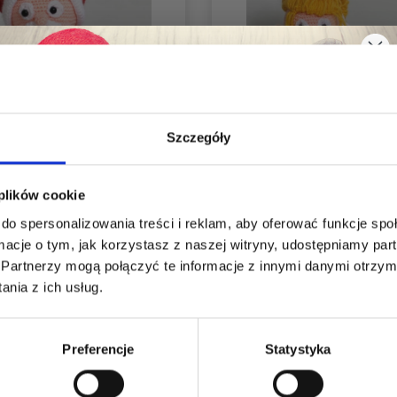
Szczegóły
Oszczędź nawet do 50%
3 ŚWIĘTY MIKOŁAJ TY
LB9 ŚWIĄTECZNY AN
 plików cookie
JESZCZE
do spersonalizowania treści i reklam, aby oferować funkcje sp
Stań się częścią naszej społeczności
ormacje o tym, jak korzystasz z naszej witryny, udostępniamy p
0,00 zł
0,00 zł
miłośników włóczek i uzyskaj wyłączny
Partnerzy mogą połączyć te informacje z innymi danymi otrzym
dostęp do inspirujących wzorów na druty i
nia z ich usług.
specjalnych ofert!
Preferencje
Statystyka