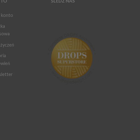
TO
ŚLEDŹ NAS
 konto
żka
sowa
 życzeń
ria
wień
letter