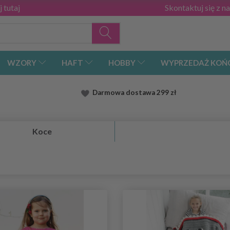
 tutaj
Skontaktuj się z n
WZORY
HAFT
HOBBY
WYPRZEDAŻ KOŃ
Darmowa dostawa
299 zł
Koce