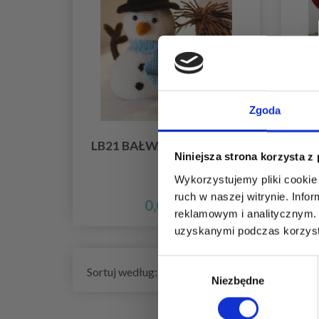
Zgoda
LB21 BAŁWANY SZYMON
LB1
Niniejsza strona korzysta z
Wykorzystujemy pliki cookie 
ruch w naszej witrynie. Inf
0,00 zł
reklamowym i analitycznym. 
uzyskanymi podczas korzysta
Wybór
Sortuj według:
Niezbędne
zgody