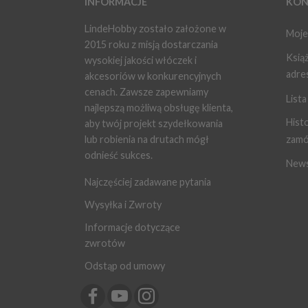
INFORMACJE
KON
LindeHobby zostało założone w
Moje
2015 roku z misją dostarczania
Ksią
wysokiej jakości włóczek i
adre
akcesoriów w konkurencyjnych
cenach. Zawsze zapewniamy
Lista
najlepszą możliwą obsługę klienta,
Histo
aby twój projekt szydełkowania
lub robienia na drutach mógł
zamó
odnieść sukces.
News
Najczęściej zadawane pytania
Wysyłka i Zwroty
Informacje dotyczące
zwrotów
Odstąp od umowy