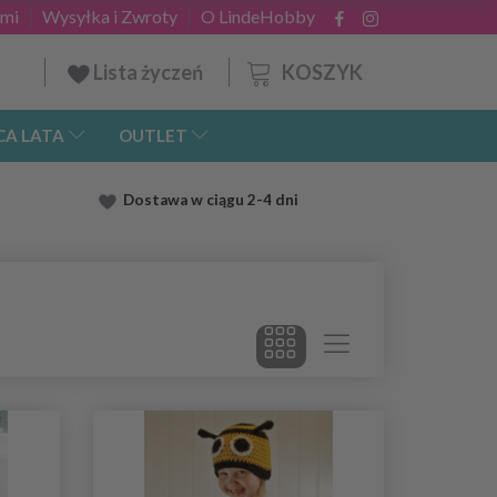
ami
Wysyłka i Zwroty
O LindeHobby
KOSZYK
Lista życzeń
CA LATA
OUTLET
Dostawa
w ciągu 2
-4 dni