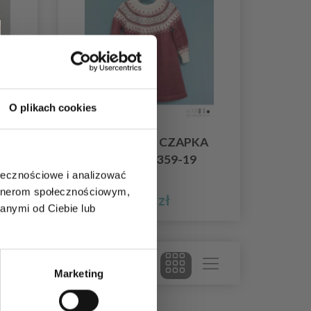
O plikach cookies
IOŁ
SUKIENKA I CZAPKA
LINEA DG359-19
ołecznościowe i analizować
artnerom społecznościowym,
0,00 zł
anymi od Ciebie lub
Marketing