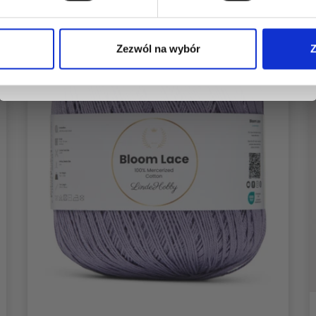
Tak, zapisz mnie!
Zezwól na wybór
Z
Nie, dziękuję