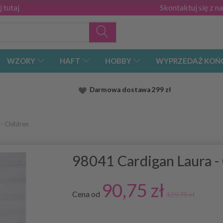
 tutaj
Skontaktuj się z n
WZORY
HAFT
HOBBY
WYPRZEDAŻ KOŃ
Darmowa dostawa
299 zł
- Children
98041 Cardigan Laura -
90,75 zł
Cena od
129,75 zł