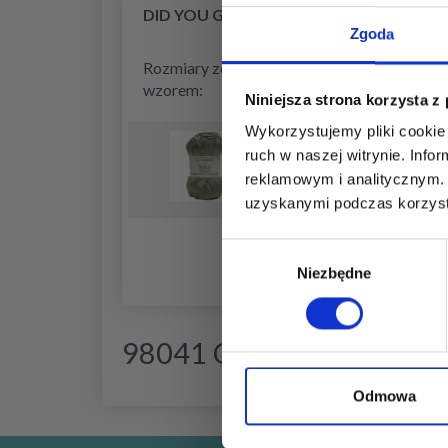
DID YOU GET EVERYTHING?
Zgoda
Rozmiary zestawu z
wzorem:
Niniejsza strona korzysta z
Wykorzystujemy pliki cookie 
Idź Handmade Tencel Bamb
ruch w naszej witrynie. Inf
reklamowym i analitycznym. 
uzyskanymi podczas korzysta
Wybór
Niezbędne
zgody
98041 Cardigan Laura - C
Odmowa