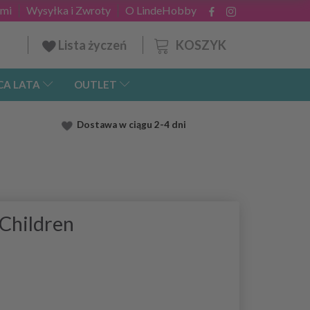
ami
Wysyłka i Zwroty
O LindeHobby
KOSZYK
Lista życzeń
CA LATA
OUTLET
Dostawa
w ciągu 2
-4 dni
 Children