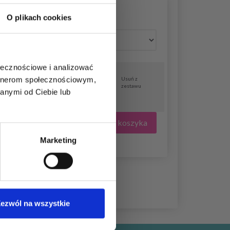
O plikach cookies
ołecznościowe i analizować
Na
artnerom społecznościowym,
Usuń z
magazynie
zestawu
(40+)
anymi od Ciebie lub
Dodaj wszystko do koszyka
Marketing
ezwól na wszystkie