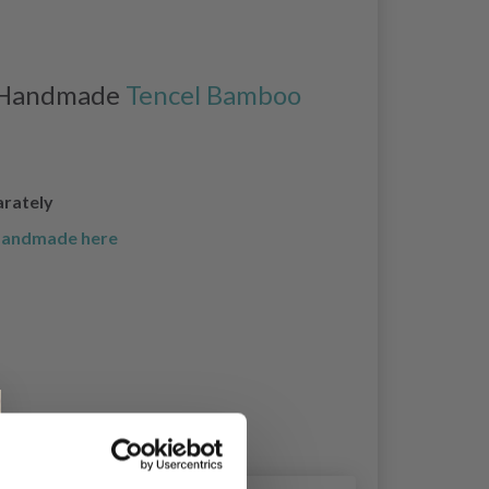
o Handmade
Tencel Bamboo
arately
 Handmade here