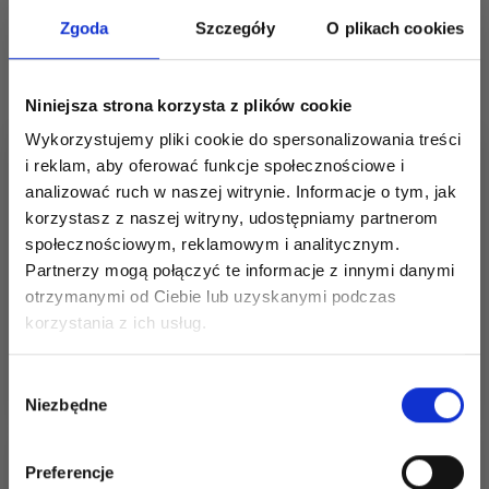
Zgoda
Szczegóły
O plikach cookies
Niniejsza strona korzysta z plików cookie
Wykorzystujemy pliki cookie do spersonalizowania treści
i reklam, aby oferować funkcje społecznościowe i
analizować ruch w naszej witrynie. Informacje o tym, jak
244-14 CHESTNUT
242-4 GARDEN
korzystasz z naszej witryny, udostępniamy partnerom
BAY BY DROPS
COBBLES SHAWL BY
społecznościowym, reklamowym i analitycznym.
DESIGN
DROPS DESIGN
Partnerzy mogą połączyć te informacje z innymi danymi
otrzymanymi od Ciebie lub uzyskanymi podczas
168,00 zł
15,30 zł
Oszczędź nawet do 50%
Cena od
korzystania z ich usług.
Zobacz wszystkie
Stań się częścią naszej społeczności
Dodaj do koszyka
opcje
Wybór
miłośników włóczek i uzyskaj wyłączny
Niezbędne
zgody
dostęp do inspirujących wzorów na druty i
specjalnych ofert!
Preferencje