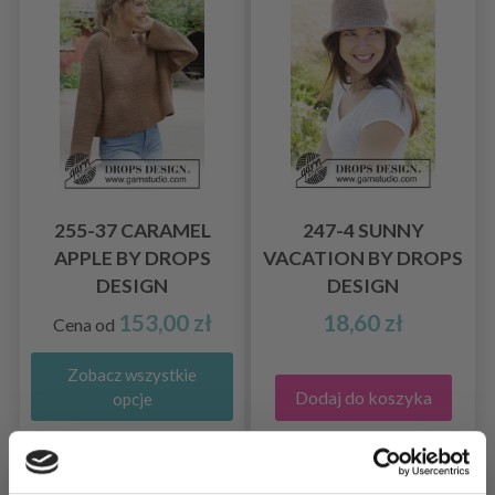
255-37 CARAMEL
247-4 SUNNY
APPLE BY DROPS
VACATION BY DROPS
DESIGN
DESIGN
153,00 zł
18,60 zł
Cena od
Zobacz wszystkie
Dodaj do koszyka
opcje