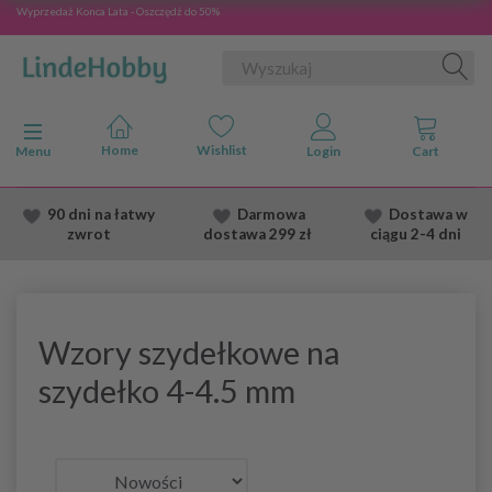
Wyprzedaż Konca Lata - Oszczędź do 50%
Przełącz nawigację
Menu
90 dni na łatwy
Darmowa
Dostawa
w
zwrot
dostawa
299 zł
ciągu 2
-4 dni
Wzory szydełkowe na
szydełko 4-4.5 mm