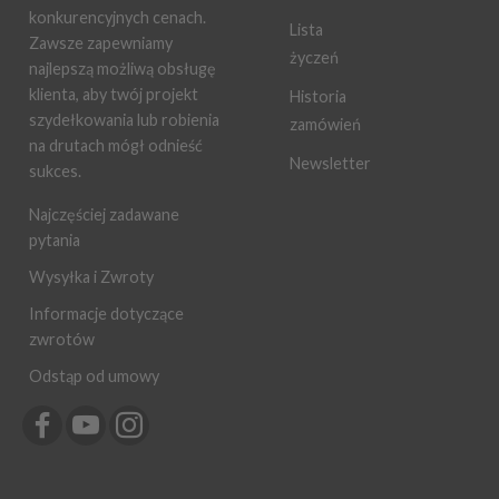
konkurencyjnych cenach.
Lista
Zawsze zapewniamy
życzeń
najlepszą możliwą obsługę
klienta, aby twój projekt
Historia
szydełkowania lub robienia
zamówień
na drutach mógł odnieść
Newsletter
sukces.
Najczęściej zadawane
pytania
Wysyłka i Zwroty
Informacje dotyczące
zwrotów
Odstąp od umowy