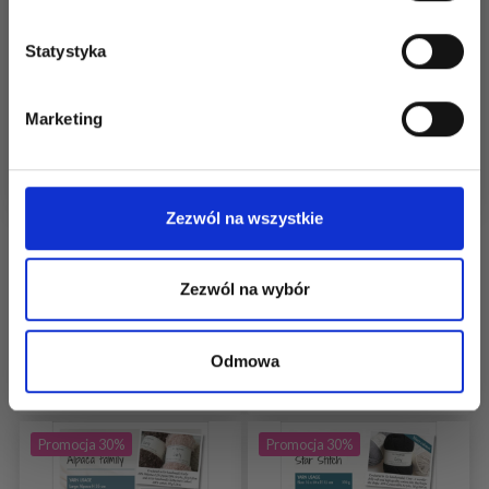
Statystyka
Tak, zapisz mnie!
Marketing
Nie, dziękuję
200-1 BACK TO THE
239-22 JEWELS TIDE
Zezwól na wszystkie
BEACH BY DROPS
SWEATER BY DROPS
DESIGN
DESIGN
Zezwól na wybór
85,20 zł
104,40 zł
Cena od
Zobacz wszystkie
Odmowa
Dodaj do koszyka
opcje
Promocja 30%
Promocja 30%