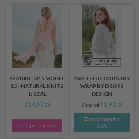
9261001_M15 MODEL
266-4 BLUE COUNTRY
15 - NATURAL KNITS
WRAP BY DROPS
1: SZAL
DESIGN
214,95 zł
71,92 zł
Cena od
Zobacz wszystkie
Dodaj do koszyka
opcje