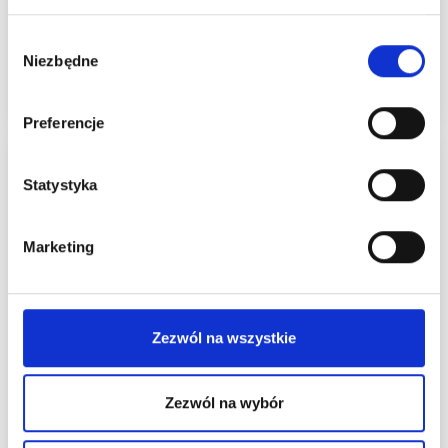
5,80 zł
3,05 zł
Wybór
3,80 zł
Niezbędne
zgody
Dodaj do koszyka
Preferencje
Statystyka
Marketing
Zezwól na wszystkie
PŁYTA HAMA MIDI
HAMA MIDI
PRESS 7X7 CM
PEGBOARDY 4571
Zezwól na wybór