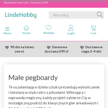
Wyprzedaż Konca Lata - Oszczędź do 50%
Przełącz nawigację
Menu
90 dni na łatwy
Darmowa
Dostawa
w
zwrot
dostawa
299 zł
ciągu 2
-4 dni
Małe pegboardy
Te oszałamiające dzieła sztuki prezentują wykończenie
i teksturę w stylu retro z pikselami. Wibrujący i
naprawdę magiczny, każdy projekt zabierze Cię w
nostalgiczną podróż do klasycznych gier arkadowych i