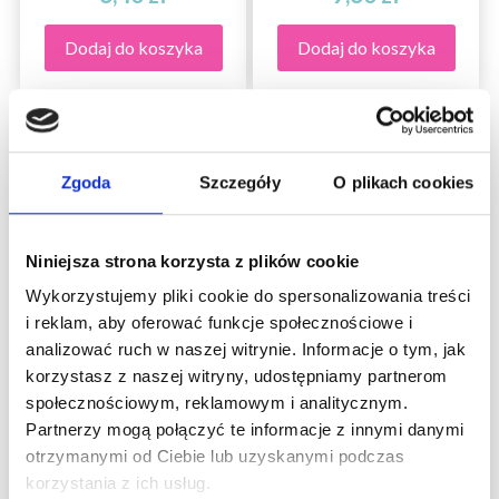
Dodaj do koszyka
Dodaj do koszyka
Promocja 19%
Zgoda
Szczegóły
O plikach cookies
Niniejsza strona korzysta z plików cookie
Wykorzystujemy pliki cookie do spersonalizowania treści
i reklam, aby oferować funkcje społecznościowe i
analizować ruch w naszej witrynie. Informacje o tym, jak
TABLICA NA JAJKA
TABLICA
korzystasz z naszej witryny, udostępniamy partnerom
HAMA MIDI 260
NARZĘDZIOWA
społecznościowym, reklamowym i analitycznym.
HAMA SQUARE 7X7
Partnerzy mogą połączyć te informacje z innymi danymi
CM
otrzymanymi od Ciebie lub uzyskanymi podczas
korzystania z ich usług.