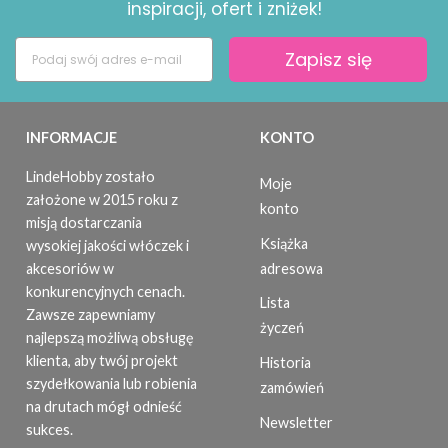
inspiracji, ofert i zniżek!
Zapisz się
INFORMACJE
KONTO
LindeHobby zostało
Moje
założone w 2015 roku z
konto
misją dostarczania
Książka
wysokiej jakości włóczek i
adresowa
akcesoriów w
konkurencyjnych cenach.
Lista
Zawsze zapewniamy
życzeń
najlepszą możliwą obsługę
klienta, aby twój projekt
Historia
szydełkowania lub robienia
zamówień
na drutach mógł odnieść
Newsletter
sukces.