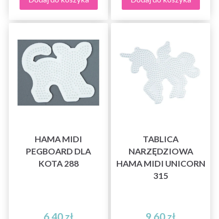
HAMA MIDI
TABLICA
PEGBOARD DLA
NARZĘDZIOWA
KOTA 288
HAMA MIDI UNICORN
315
6,40 zł
9,60 zł