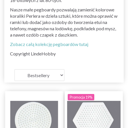
16-bitowych z lat 80-tych.
Nasze małe pegboardy pozwalają zamienić kolorowe
koraliki Perlera w dzieła sztuki, które można oprawić w
ramki lub dodać jako ozdoby do tworzenia etui na
telefony, magnesów na lodówkę, podkładek pod mysz,
a nawet ozdób czapek z daszkiem.
Zobacz całą kolekcję pegboardów tutaj
Copyright LindeHobby
Promocja 19%