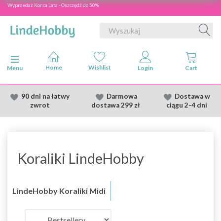
Wyprzedaż Konca Lata - Oszczędź do 50%
Przełącz nawigację
Menu
90 dni na łatwy
Darmowa
Dostawa
w
zwrot
dostawa
299 zł
ciągu 2
-4 dni
Koraliki LindeHobby
LindeHobby Koraliki Midi