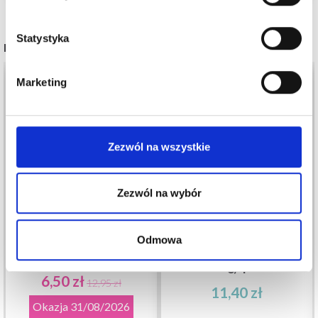
Statystyka
INNI RÓWNIEŻ KUPILI
50%
Promocja
Marketing
Zezwól na wszystkie
Zezwól na wybór
LINDEHOBBY COTTON
Odmowa
LINDEHOBBY COTTON
8/8
8/4
6,50 zł
12,95 zł
11,40 zł
Okazja
31/08/2026