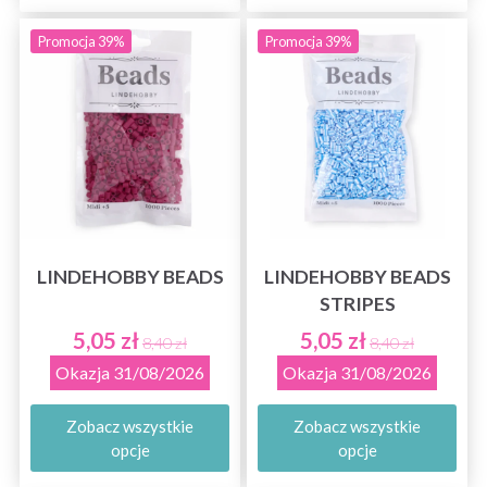
Promocja 39%
Promocja 39%
LINDEHOBBY BEADS
LINDEHOBBY BEADS
STRIPES
5,05 zł
5,05 zł
8,40 zł
8,40 zł
Okazja 31/08/2026
Okazja 31/08/2026
Zobacz wszystkie
Zobacz wszystkie
opcje
opcje