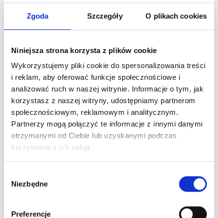
Promocja 39%
Zgoda
Szczegóły
O plikach cookies
Niniejsza strona korzysta z plików cookie
Wykorzystujemy pliki cookie do spersonalizowania treści
i reklam, aby oferować funkcje społecznościowe i
analizować ruch w naszej witrynie. Informacje o tym, jak
korzystasz z naszej witryny, udostępniamy partnerom
społecznościowym, reklamowym i analitycznym.
LINDEHOBBY BEADS
LINDEHOBBY BEADS
Partnerzy mogą połączyć te informacje z innymi danymi
PEARL
TRANSLUCENT
otrzymanymi od Ciebie lub uzyskanymi podczas
8,40 zł
5,05 zł
korzystania z ich usług.
8,40 zł
Okazja 31/08/2026
Wybór
Niezbędne
zgody
Zobacz wszystkie
Zobacz wszystkie
opcje
opcje
Preferencje