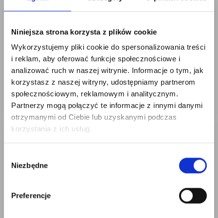
263-33 SEAFOAM
256-11 FROSTED
SERENITY SWEATER
PARCEL BY DROPS
Niniejsza strona korzysta z plików cookie
BY DROPS DESIGN
DESIGN
Wykorzystujemy pliki cookie do spersonalizowania treści
i reklam, aby oferować funkcje społecznościowe i
134,10 zł
26,97 zł
Cena od
analizować ruch w naszej witrynie. Informacje o tym, jak
korzystasz z naszej witryny, udostępniamy partnerom
Zobacz wszystkie
społecznościowym, reklamowym i analitycznym.
Dodaj do koszyka
opcje
Partnerzy mogą połączyć te informacje z innymi danymi
otrzymanymi od Ciebie lub uzyskanymi podczas
Oszczędź nawet do 50%
korzystania z ich usług.
Stań się częścią naszej społeczności
Wybór
miłośników włóczek i uzyskaj wyłączny
Niezbędne
zgody
dostęp do inspirujących wzorów na druty i
specjalnych ofert!
Preferencje