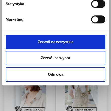
Statystyka
259-34 BLUE COAST
257-31 SCALLOP
Tak, zapisz mnie!
BY DROPS DESIGN
BLISS TOP BY DROPS
Marketing
DESIGN
Nie, dziękuję
120,80 zł
33,50 zł
Cena od
Cena od
Zezwól na wszystkie
Zobacz wszystkie
Zobacz wszystkie
opcje
opcje
Zezwól na wybór
Odmowa