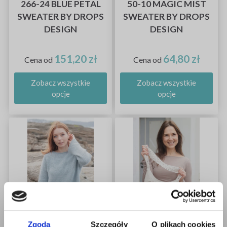
266-24 BLUE PETAL
50-10 MAGIC MIST
SWEATER BY DROPS
SWEATER BY DROPS
DESIGN
DESIGN
151,20 zł
64,80 zł
Cena od
Cena od
Zobacz wszystkie
Zobacz wszystkie
opcje
opcje
Zgoda
Szczegóły
O plikach cookies