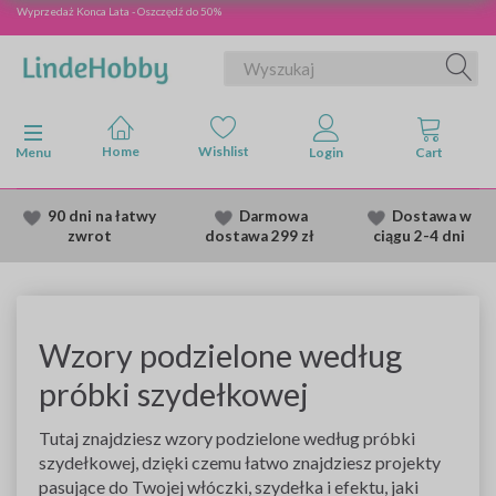
Wyprzedaż Konca Lata - Oszczędź do 50%
Przełącz nawigację
Menu
90 dni na łatwy
Darmowa
Dostawa
w
zwrot
dostawa
299 zł
ciągu 2
-4 dni
Wzory podzielone według
próbki szydełkowej
Tutaj znajdziesz wzory podzielone według próbki
szydełkowej, dzięki czemu łatwo znajdziesz projekty
pasujące do Twojej włóczki, szydełka i efektu, jaki