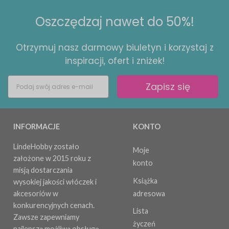
Oszczędzaj nawet do 50%!
Otrzymuj nasz darmowy biuletyn i korzystaj z
inspiracji, ofert i zniżek!
Zapisz się
INFORMACJE
KONTO
LindeHobby zostało
Moje
założone w 2015 roku z
konto
misją dostarczania
Książka
wysokiej jakości włóczek i
adresowa
akcesoriów w
konkurencyjnych cenach.
Lista
Zawsze zapewniamy
życzeń
najlepszą możliwą obsługę