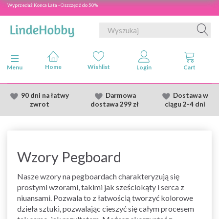
Wyprzedaż Konca Lata - Oszczędź do 50%
Przełącz nawigację
Menu
90 dni na łatwy
Darmowa
Dostawa
w
zwrot
dostawa
299 zł
ciągu 2
-4 dni
Wzory Pegboard
Nasze wzory na pegboardach charakteryzują się
prostymi wzorami, takimi jak sześciokąty i serca z
niuansami. Pozwala to z łatwością tworzyć kolorowe
dzieła sztuki, pozwalając cieszyć się całym procesem