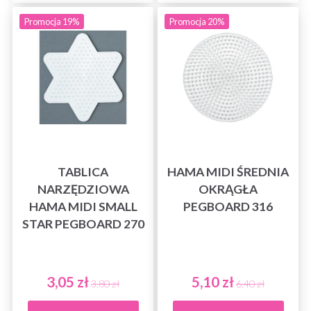
Promocja 19%
Promocja 20%
TABLICA
HAMA MIDI ŚREDNIA
NARZĘDZIOWA
OKRĄGŁA
HAMA MIDI SMALL
PEGBOARD 316
STAR PEGBOARD 270
3,05 zł
5,10 zł
3,80 zł
6,40 zł