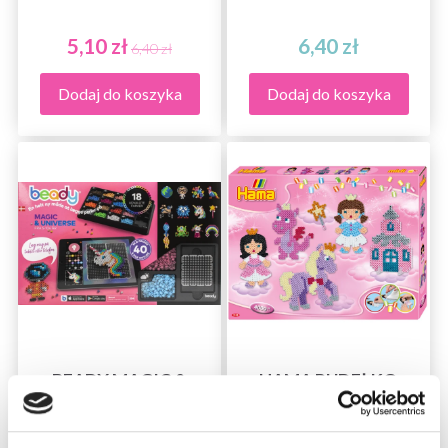
5,10 zł
6,40 zł
6,40 zł
Dodaj do koszyka
Dodaj do koszyka
BEADY MAGIC &
HAMA PUDEŁKO
UNIVERSE 4.500
PREZENTOWE
KORALIKI 204-DK
FANTASY FUN