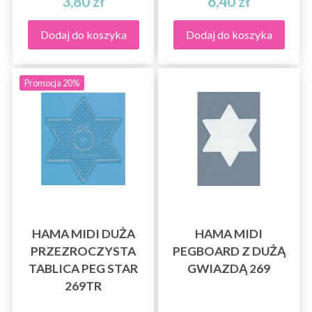
3,80 zł
6,40 zł
Dodaj do koszyka
Dodaj do koszyka
Promocja 20%
HAMA MIDI DUŻA
HAMA MIDI
PRZEZROCZYSTA
PEGBOARD Z DUŻĄ
TABLICA PEG STAR
GWIAZDĄ 269
269TR