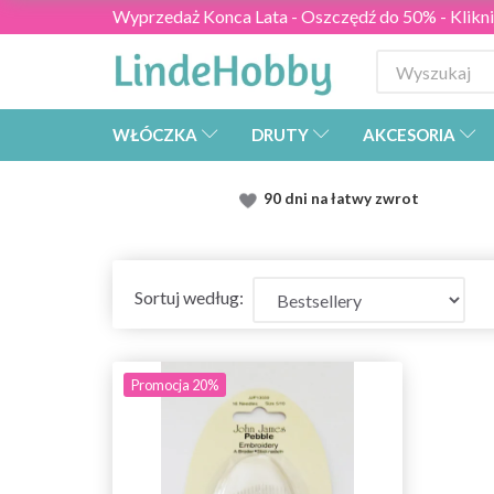
Wyprzedaż Konca Lata - Oszczędź do 50% - Kliknij
WŁÓCZKA
DRUTY
AKCESORIA
90 dni na łatwy zwrot
Sortuj według:
Promocja 20%