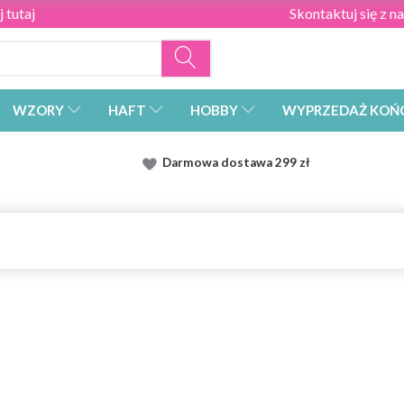
 tutaj
Skontaktuj się z n
WZORY
HAFT
HOBBY
WYPRZEDAŻ KOŃ
Darmowa dostawa
299 zł