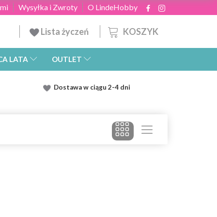
ami
Wysyłka i Zwroty
O LindeHobby
KOSZYK
Lista życzeń
CA LATA
OUTLET
Dostawa
w ciągu 2
-4 dni