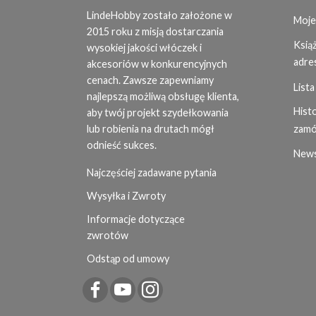
LindeHobby zostało założone w
Moje
2015 roku z misją dostarczania
Ksią
wysokiej jakości włóczek i
adre
akcesoriów w konkurencyjnych
cenach. Zawsze zapewniamy
Lista
najlepszą możliwą obsługę klienta,
Histo
aby twój projekt szydełkowania
lub robienia na drutach mógł
zamó
odnieść sukces.
News
Najczęściej zadawane pytania
Wysyłka i Zwroty
Informacje dotyczące
zwrotów
Odstąp od umowy