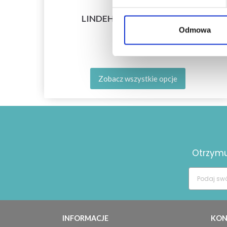
LINDEHOBBY COTTON 8/4
Odmowa
11,40 zł
Zobacz wszystkie opcje
Otrzymuj
INFORMACJE
KON