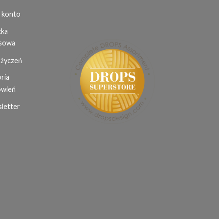
 konto
żka
sowa
 życzeń
ria
wień
letter