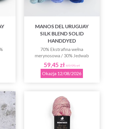
AY
MANOS DEL URUGUAY
SILK BLEND SOLID
HANDDYED
0%
70% Ekstrafina wełna
merynosowa / 30% Jedwab
59,45 zł
69,95 zł
Okazja 12/08/2026