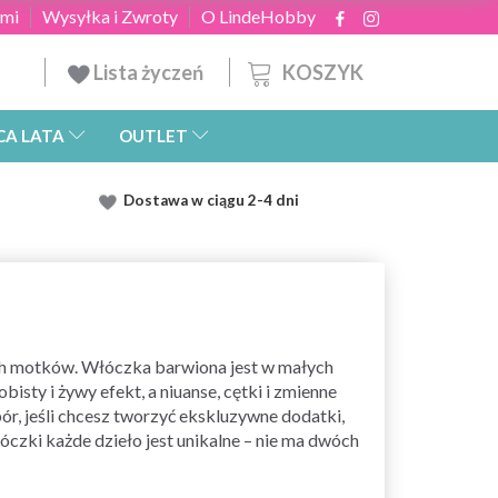
ami
Wysyłka i Zwroty
O LindeHobby
KOSZYK
Lista życzeń
CA LATA
OUTLET
Dostawa
w ciągu 2
-4 dni
ych motków. Włóczka barwiona jest w małych
sty i żywy efekt, a niuanse, cętki i zmienne
ór, jeśli chcesz tworzyć ekskluzywne dodatki,
óczki każde dzieło jest unikalne – nie ma dwóch