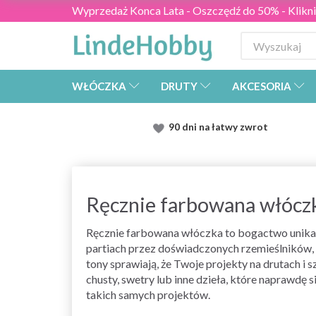
Wyprzedaż Konca Lata - Oszczędź do 50% - Kliknij
WŁÓCZKA
DRUTY
AKCESORIA
90 dni na łatwy zwrot
Ręcznie farbowana włócz
Ręcznie farbowana włóczka to bogactwo unikal
partiach przez doświadczonych rzemieślników, k
tony sprawiają, że Twoje projekty na drutach i
chusty, swetry lub inne dzieła, które naprawdę 
takich samych projektów.