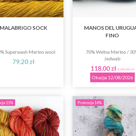
MALABRIGO SOCK
MANOS DEL URUGU
FINO
% Superwash Merino wool
70% Wełna Merino / 3
Jedwab
79,20 zł
118,00 zł
138,00 zł
Okazja 12/08/2026
cja 15%
Promocja 14%