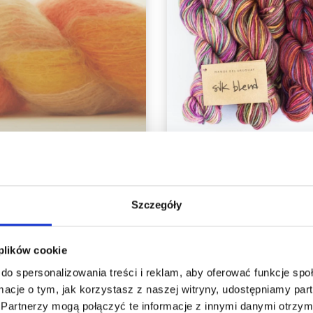
HJERTEGARN KID
MANOS DEL URUGU
OHAIR HAND-DYED
SILK BLEND GRADIE
HANDDYED
Szczegóły
% Super kid moher / 25%
70% Wełna Merino / 3
Nylon
Jedwab
 plików cookie
86,25 zł
62,60 zł
73,65 zł
do spersonalizowania treści i reklam, aby oferować funkcje sp
Okazja 12/08/2026
ormacje o tym, jak korzystasz z naszej witryny, udostępniamy p
Partnerzy mogą połączyć te informacje z innymi danymi otrzym