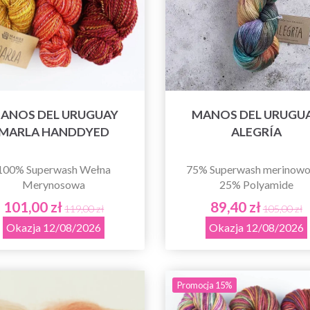
ANOS DEL URUGUAY
MANOS DEL URUGU
MARLA HANDDYED
ALEGRÍA
100% Superwash Wełna
75% Superwash merinowoo
Merynosowa
25% Polyamide
101,00 zł
89,40 zł
119,00 zł
105,00 zł
Okazja 12/08/2026
Okazja 12/08/2026
Promocja 15%