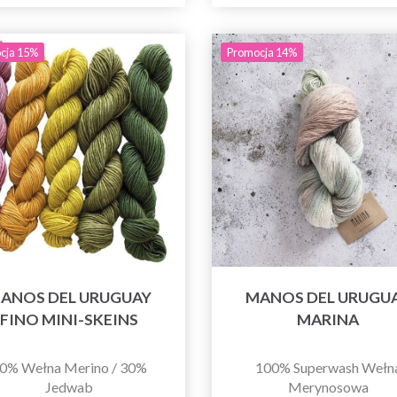
cja 15%
Promocja 14%
ANOS DEL URUGUAY
MANOS DEL URUGU
FINO MINI-SKEINS
MARINA
0% Wełna Merino / 30%
100% Superwash Wełn
Jedwab
Merynosowa