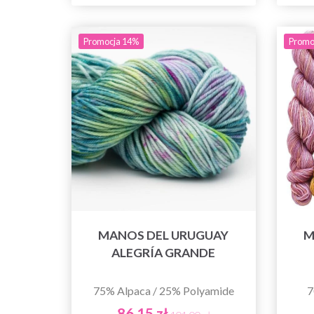
Promocja 14%
Promo
MANOS DEL URUGUAY
M
ALEGRÍA GRANDE
75% Alpaca / 25% Polyamide
7
86,15 zł