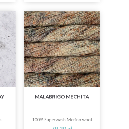
AY
MALABRIGO MECHITA
a
100% Superwash Merino wool
79,20 zł