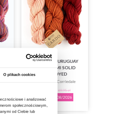
AY
MANOS DEL URUGUAY
NT
CARDO SEMI SOLID
HANDDYED
O plikach cookies
0%
100% Wełna Corriedale
59,45 zł
69,95 zł
Okazja 12/08/2026
ołecznościowe i analizować
artnerom społecznościowym,
anymi od Ciebie lub