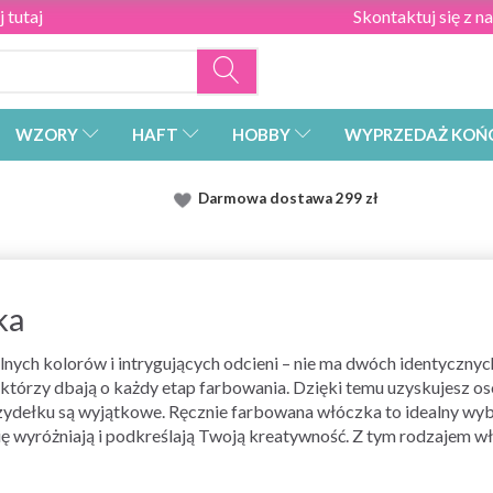
 tutaj
Skontaktuj się z n
WZORY
HAFT
HOBBY
WYPRZEDAŻ KOŃ
Darmowa dostawa
299 zł
ka
nych kolorów i intrygujących odcieni – nie ma dwóch identyczn
tórzy dbają o każdy etap farbowania. Dzięki temu uzyskujesz osobi
 szydełku są wyjątkowe. Ręcznie farbowana włóczka to idealny wyb
się wyróżniają i podkreślają Twoją kreatywność. Z tym rodzajem wł