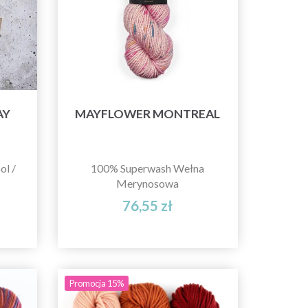
AY
MAYFLOWER MONTREAL
l /
100% Superwash Wełna
Merynosowa
76,55 zł
Promocja 15%