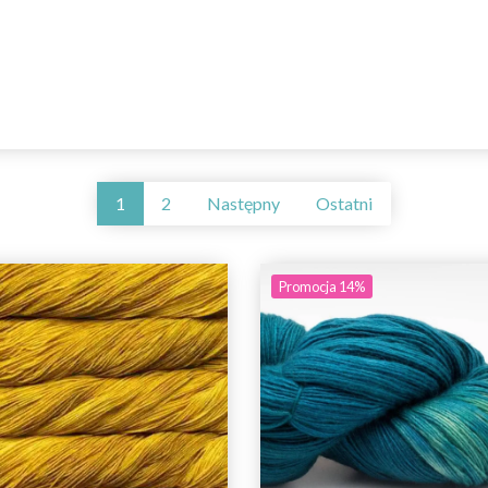
1
2
Następny
Ostatni
Promocja 14%