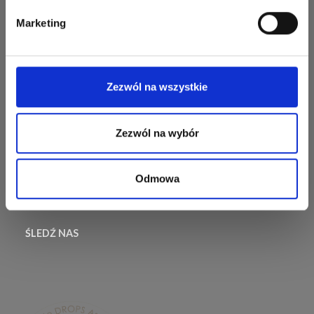
sukces.
Marketing
Najczęściej zadawane
pytania
Wysyłka i Zwroty
Zezwól na wszystkie
Informacje dotyczące
zwrotów
Odstąp od umowy
Zezwól na wybór
Odmowa
ŚLEDŹ NAS