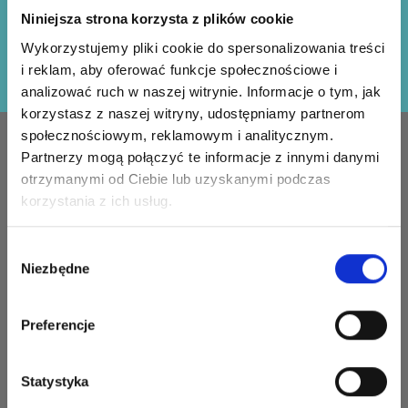
Otrzymuj nasz darmowy biuletyn i korzystaj z
Niniejsza strona korzysta z plików cookie
inspiracji, ofert i zniżek!
Wykorzystujemy pliki cookie do spersonalizowania treści
Zapisz się
i reklam, aby oferować funkcje społecznościowe i
analizować ruch w naszej witrynie. Informacje o tym, jak
korzystasz z naszej witryny, udostępniamy partnerom
społecznościowym, reklamowym i analitycznym.
INFORMACJE
KONTO
Partnerzy mogą połączyć te informacje z innymi danymi
otrzymanymi od Ciebie lub uzyskanymi podczas
LindeHobby zostało
Moje
korzystania z ich usług.
założone w 2015 roku z
konto
misją dostarczania
Książka
wysokiej jakości włóczek i
Wybór
adresowa
akcesoriów w
Niezbędne
zgody
konkurencyjnych cenach.
Lista
Zawsze zapewniamy
życzeń
Preferencje
najlepszą możliwą obsługę
klienta, aby twój projekt
Historia
szydełkowania lub robienia
zamówień
Statystyka
na drutach mógł odnieść
Newsletter