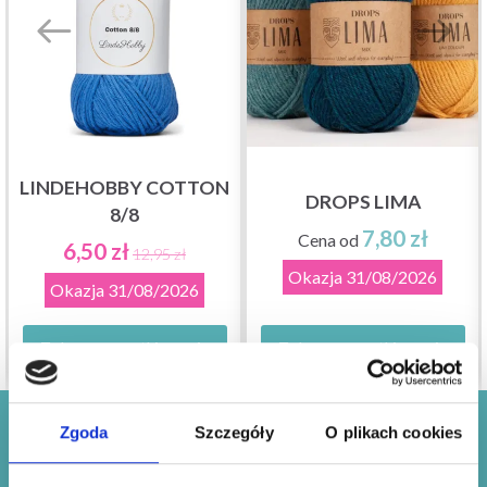
LINDEHOBBY COTTON
DROPS LIMA
8/8
7,80 zł
Cena od
6,50 zł
12,95 zł
Okazja
31/08/2026
Okazja
31/08/2026
Zobacz wszystkie opcje
Zobacz wszystkie opcje
Oszczędzaj nawet do 50%!
Zgoda
Szczegóły
O plikach cookies