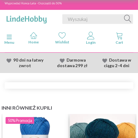
Wyprzedaż Konca Lata - Oszczędź do 50%
Przełącz nawigację
Menu
90 dni na łatwy
Darmowa
Dostawa
w
zwrot
dostawa
299 zł
ciągu 2
-4 dni
INNI RÓWNIEŻ KUPILI
50%
Promocja