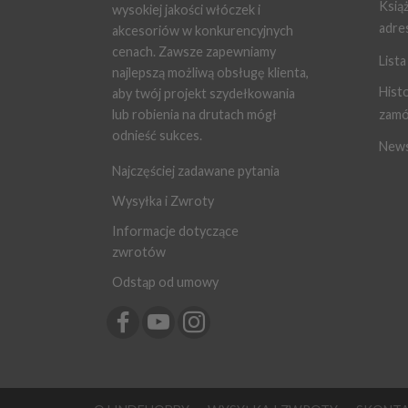
Ksią
wysokiej jakości włóczek i
adre
akcesoriów w konkurencyjnych
cenach. Zawsze zapewniamy
Lista
najlepszą możliwą obsługę klienta,
Histo
aby twój projekt szydełkowania
lub robienia na drutach mógł
zamó
odnieść sukces.
News
Najczęściej zadawane pytania
Wysyłka i Zwroty
Informacje dotyczące
zwrotów
Odstąp od umowy