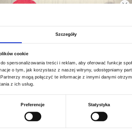
Szczegóły
Oszczędź nawet do 50%
 plików cookie
do spersonalizowania treści i reklam, aby oferować funkcje sp
Stań się częścią naszej społeczności
ormacje o tym, jak korzystasz z naszej witryny, udostępniamy p
miłośników włóczek i uzyskaj wyłączny
Partnerzy mogą połączyć te informacje z innymi danymi otrzym
dostęp do inspirujących wzorów na druty i
nia z ich usług.
specjalnych ofert!
Preferencje
Statystyka
LANA GROSSA COLORISSIMO
Tak, zapisz mnie!
67,80 zł