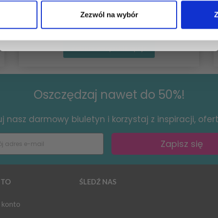
Zezwól na wybór
Z
Nie, dziękuję
Zobacz wszystkie opcje
Oszczędzaj nawet do 50%!
 nasz darmowy biuletyn i korzystaj z inspiracji, ofert 
Zapisz się
TO
ŚLEDŹ NAS
 konto