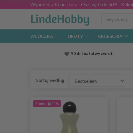
Wyprzedaż Konca Lata - Oszczędź do 50% - Kliknij
WŁÓCZKA
DRUTY
AKCESORIA
90 dni na łatwy zwrot
Sortuj według:
Promocja 11%