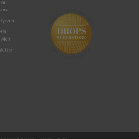
żka
sowa
 życzeń
ria
wień
letter