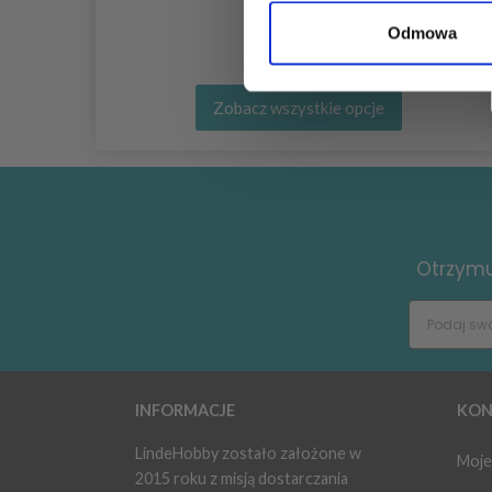
Odmowa
Zobacz wszystkie opcje
Otrzymuj
INFORMACJE
KON
LindeHobby zostało założone w
Moje
2015 roku z misją dostarczania