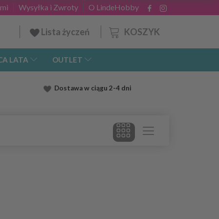
ami
Wysyłka i Zwroty
O LindeHobby
KOSZYK
Lista życzeń
CA LATA
OUTLET
Dostawa
w ciągu 2
-4 dni