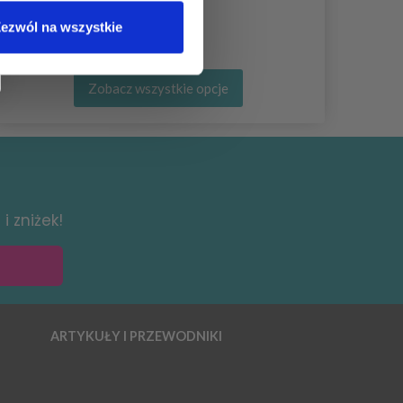
ezwól na wszystkie
Zobacz wszystkie opcje
i zniżek!
ARTYKUŁY I PRZEWODNIKI