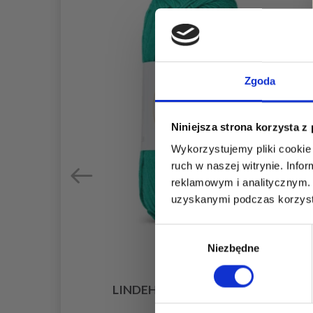
Zgoda
Niniejsza strona korzysta z
Wykorzystujemy pliki cookie 
ruch w naszej witrynie. Inf
reklamowym i analitycznym. 
uzyskanymi podczas korzysta
Wybór
Niezbędne
zgody
LINDEHOBBY COTTON 8/4
11,40 zł