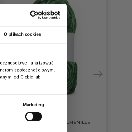
O plikach cookies
ołecznościowe i analizować
artnerom społecznościowym,
anymi od Ciebie lub
Marketing
LINDEHOBBY FUZZY CHENILLE
27,95 zł