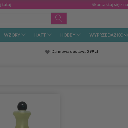
 tutaj
Skontaktuj się z n
WZORY
HAFT
HOBBY
WYPRZEDAŻ KOŃ
Darmowa dostawa
299 zł