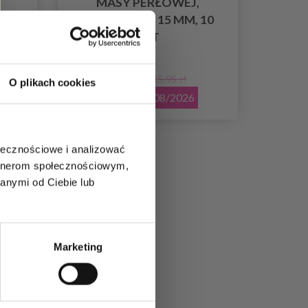
MASY PERŁOWEJ,
SZT
FIOLETOWE, 15 MM, 10
SZT
7,99 zł
15,95 zł
O plikach cookies
Okazja 31/08/2026
ołecznościowe i analizować
artnerom społecznościowym,
anymi od Ciebie lub
Marketing