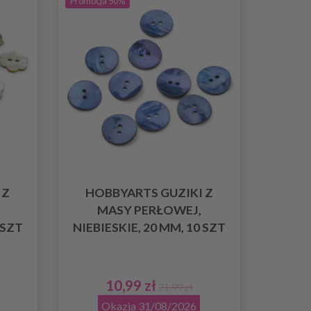
Promocja 50%
 Z
HOBBYARTS GUZIKI Z
MASY PERŁOWEJ,
 SZT
NIEBIESKIE, 20 MM, 10 SZT
10,99 zł
21,99 zł
Okazja 31/08/2026