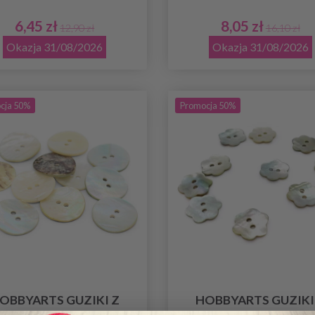
6,45 zł
8,05 zł
12,90 zł
16,10 zł
Okazja 31/08/2026
Okazja 31/08/2026
cja 50%
Promocja 50%
OBBYARTS GUZIKI Z
HOBBYARTS GUZIKI