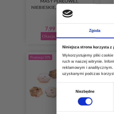
MASY PERŁOWEJ,
NIEBIESKIE, 15 MM, 10 SZT
OK
7,99 zł
15,95 zł
Zgoda
Okazja 31/08/2026
Niniejsza strona korzysta z
Wykorzystujemy pliki cookie 
Promocja 50%
ruch w naszej witrynie. Inf
reklamowym i analitycznym. 
uzyskanymi podczas korzysta
Wybór
Niezbędne
zgody