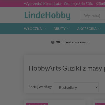
Wyprzedaż Konca Lata - Oszczędź do 50% - Kliknij
WŁÓCZKA
DRUTY
AKCESORIA
90 dni na łatwy zwrot
HobbyArts Guziki z masy 
Sortuj według: