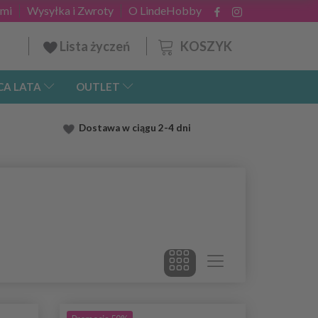
ami
Wysyłka i Zwroty
O LindeHobby
KOSZYK
Lista życzeń
CA LATA
OUTLET
Dostawa
w ciągu 2
-4 dni