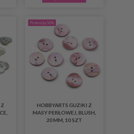
Promocja 50%
 Z
HOBBYARTS GUZIKI Z
CE,
MASY PERŁOWEJ, BLUSH,
20 MM, 10 SZT