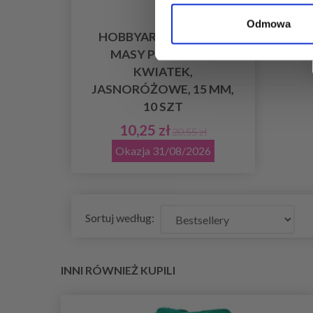
Odmowa
HOBBYARTS GUZIKI Z
MASY PERŁOWEJ,
KWIATEK,
JASNORÓŻOWE, 15 MM,
10 SZT
10,25 zł
20,55 zł
Okazja 31/08/2026
Sortuj według:
INNI RÓWNIEŻ KUPILI