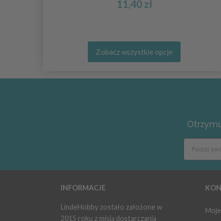
11,40 zł
Zobacz wszystkie opcje
Otrzymuj
INFORMACJE
KON
LindeHobby zostało założone w
Moje
2015 roku z misją dostarczania