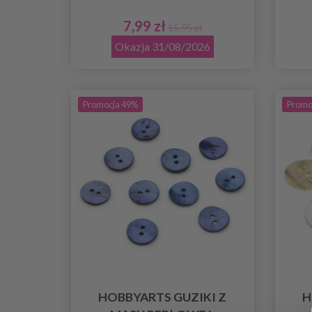
7,99 zł
15,95 zł
Okazja 31/08/2026
Promocja 49%
Promo
HOBBYARTS GUZIKI Z
H