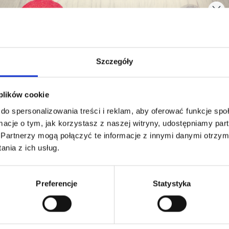
MASY PERŁOWEJ
MASY PERŁOWEJ,
RĄGŁE, 20 MM, 10 SZT
KWIATEK, 15 MM, 10 
9,65 zł
9,65 zł
19,30 zł
19,30 zł
Szczegóły
Okazja 31/08/2026
Okazja 31/08/2026
Oszczędź nawet do 50%
 plików cookie
do spersonalizowania treści i reklam, aby oferować funkcje sp
Stań się częścią naszej społeczności
ormacje o tym, jak korzystasz z naszej witryny, udostępniamy p
miłośników włóczek i uzyskaj wyłączny
Partnerzy mogą połączyć te informacje z innymi danymi otrzym
dostęp do inspirujących wzorów na druty i
nia z ich usług.
specjalnych ofert!
Preferencje
Statystyka
Tak, zapisz mnie!