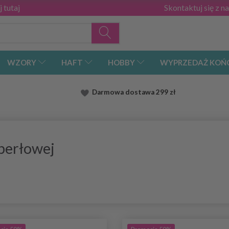
 tutaj
Skontaktuj się z n
WZORY
HAFT
HOBBY
WYPRZEDAŻ KOŃ
Darmowa dostawa
299 zł
perłowej