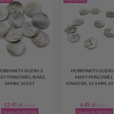
cja 50%
Promocja 50%
OBBYARTS GUZIKI Z
HOBBYARTS GUZIKI
SY PERŁOWEJ, BIAŁE,
MASY PERŁOWEJ,
34 MM, 10 SZT
KWIATEK, 11.5 MM, 10
12,45 zł
6,45 zł
24,95 zł
12,90 zł
Okazja 31/08/2026
Okazja 31/08/2026