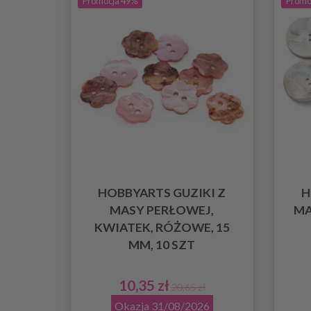
Promocja 49%
Promo
HOBBYARTS GUZIKI Z
H
MASY PERŁOWEJ,
MA
KWIATEK, RÓŻOWE, 15
MM, 10 SZT
10,35 zł
20,65 zł
Okazja 31/08/2026