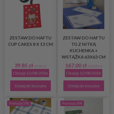
ZESTAW DO HAFTU
ZESTAW DO HAFTU
CUP CAKES 8 X 13 CM
TG Z NITKĄ
KUCHENKA +
WSTĄŻKA 63X63 CM
39,85 zł
167,00 zł
49,80 zł
209,00 zł
Okazja 12/08/2026
Okazja 12/08/2026
Dodaj do koszyka
Dodaj do koszyka
Promocja 19%
Promocja 20%