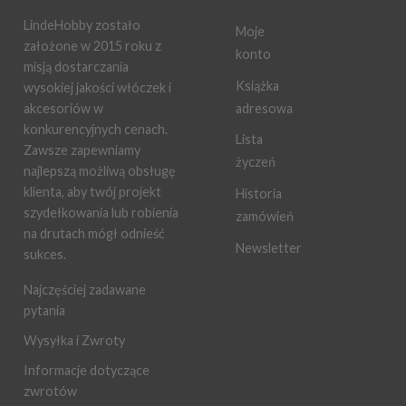
LindeHobby zostało
Moje
założone w 2015 roku z
konto
misją dostarczania
Książka
wysokiej jakości włóczek i
adresowa
akcesoriów w
konkurencyjnych cenach.
Lista
Zawsze zapewniamy
życzeń
najlepszą możliwą obsługę
klienta, aby twój projekt
Historia
szydełkowania lub robienia
zamówień
na drutach mógł odnieść
Newsletter
sukces.
Najczęściej zadawane
pytania
Wysyłka i Zwroty
Informacje dotyczące
zwrotów