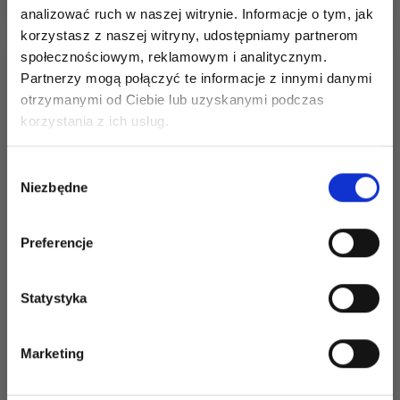
analizować ruch w naszej witrynie. Informacje o tym, jak
korzystasz z naszej witryny, udostępniamy partnerom
Promocja 20%
Promocja 19%
społecznościowym, reklamowym i analitycznym.
Partnerzy mogą połączyć te informacje z innymi danymi
otrzymanymi od Ciebie lub uzyskanymi podczas
Oszczędź nawet do 50%
korzystania z ich usług.
Stań się częścią naszej społeczności
Wybór
miłośników włóczek i uzyskaj wyłączny
Niezbędne
zgody
dostęp do inspirujących wzorów na druty i
specjalnych ofert!
Preferencje
ZESTAW DO HAFTU
ZESTAW DO HAFTU
TEA TIME 40 X 52 CM
BABECZKI R5496 36 X
15 CM
Statystyka
Tak, zapisz mnie!
232,00 zł
74,10 zł
290,00 zł
92,60 zł
Marketing
Okazja 12/08/2026
Okazja 12/08/2026
Nie, dziękuję