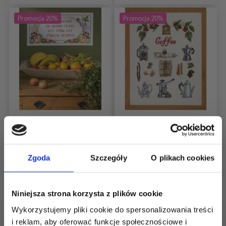
Promocja 20%
Promocja 20%
ZESTAW DO HAFTU
ZESTAW DO HAFTU
OWOC Z TEKSTEM 57
COFFEE TIME 40X52
X 29 CM
CM
Zgoda
Szczegóły
O plikach cookies
184,00 zł
232,00 zł
230,00 zł
290,00 zł
Niniejsza strona korzysta z plików cookie
Okazja 12/08/2026
Okazja 12/08/2026
Wykorzystujemy pliki cookie do spersonalizowania treści
i reklam, aby oferować funkcje społecznościowe i
Dodaj do koszyka
Dodaj do koszyka