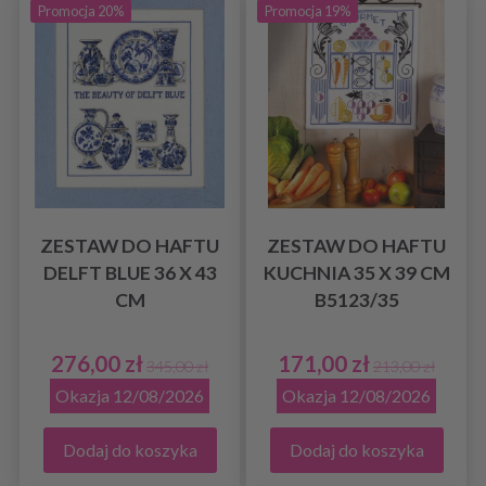
Promocja 20%
Promocja 19%
ZESTAW DO HAFTU
ZESTAW DO HAFTU
DELFT BLUE 36 X 43
KUCHNIA 35 X 39 CM
CM
B5123/35
276,00 zł
171,00 zł
345,00 zł
213,00 zł
Okazja 12/08/2026
Okazja 12/08/2026
Dodaj do koszyka
Dodaj do koszyka