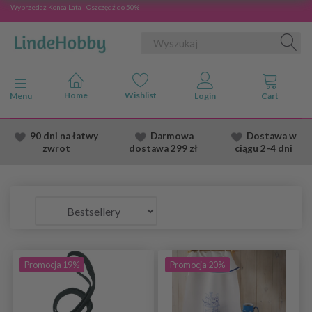
Wyprzedaż Konca Lata - Oszczędź do 50%
Przełącz nawigację
Menu
90 dni na łatwy
Darmowa
Dostawa
w
zwrot
dostawa
299 zł
ciągu 2
-4 dni
Promocja 19%
Promocja 20%