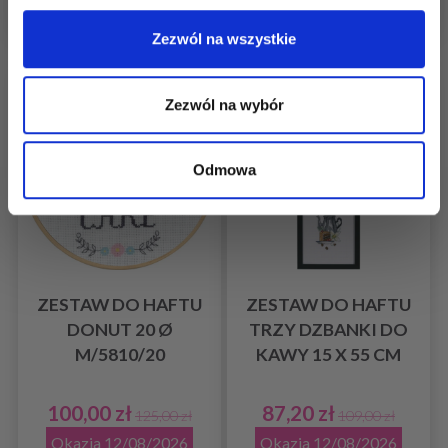
Dodaj do koszyka
Dodaj do koszyka
Zezwól na wszystkie
Promocja 20%
Promocja 20%
Zezwól na wybór
Odmowa
ZESTAW DO HAFTU
ZESTAW DO HAFTU
DONUT 20 Ø
TRZY DZBANKI DO
M/5810/20
KAWY 15 X 55 CM
100,00 zł
87,20 zł
125,00 zł
109,00 zł
Okazja 12/08/2026
Okazja 12/08/2026