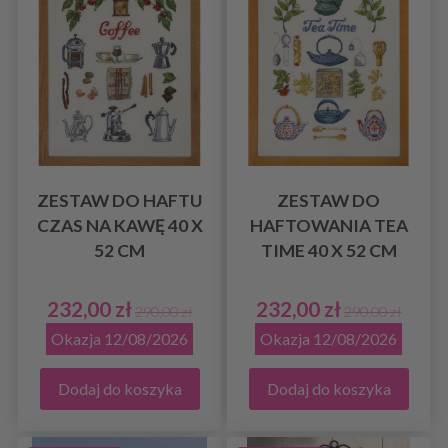
ZESTAW DO HAFTU
ZESTAW DO
CZAS NA KAWĘ 40 X
HAFTOWANIA TEA
52 CM
TIME 40 X 52 CM
232,00 zł
232,00 zł
290,00 zł
290,00 zł
Okazja 12/08/2026
Okazja 12/08/2026
Dodaj do koszyka
Dodaj do koszyka