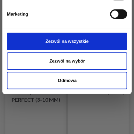
Tak, zapisz mnie!
Marketing
Nie, dziękuję
Zezwól na wszystkie
Zezwól na wybór
Odmowa
WYMIENNE
KUCYK DO ROBIENIA
POKRĘTŁA PONY
POMPONÓW (3 W 1)
PERFECT (3-10 MM)