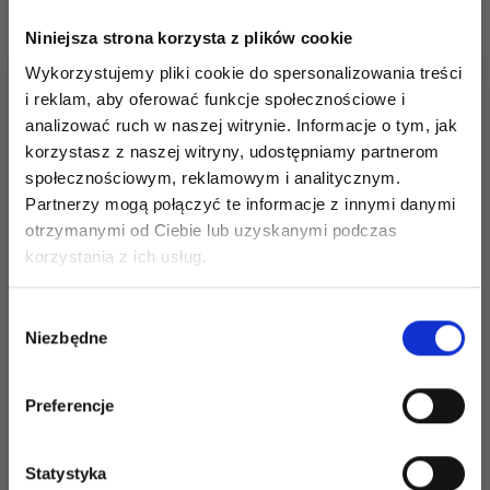
Niniejsza strona korzysta z plików cookie
Wykorzystujemy pliki cookie do spersonalizowania treści
i reklam, aby oferować funkcje społecznościowe i
analizować ruch w naszej witrynie. Informacje o tym, jak
korzystasz z naszej witryny, udostępniamy partnerom
społecznościowym, reklamowym i analitycznym.
Partnerzy mogą połączyć te informacje z innymi danymi
KALENDARZ
PONY PERFECT
otrzymanymi od Ciebie lub uzyskanymi podczas
ADWENTOWY PONY
WYMIENNE
Oszczędź nawet do 50%
korzystania z ich usług.
OKRĄGŁE IGŁY (3,00-
10,00 MM)
Stań się częścią naszej społeczności
Wybór
miłośników włóczek i uzyskaj wyłączny
Niezbędne
zgody
dostęp do inspirujących wzorów na druty i
specjalnych ofert!
Preferencje
188,00 zł
35,65 zł
Cena od
Zobacz wszystkie
Statystyka
Dodaj do koszyka
opcje