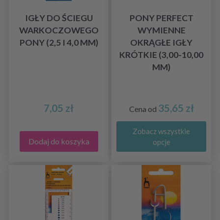
IGŁY DO ŚCIEGU
PONY PERFECT
WARKOCZOWEGO
WYMIENNE
PONY (2,5 I 4,0 MM)
OKRĄGŁE IGŁY
KRÓTKIE (3,00-10,00
MM)
7,05 zł
35,65 zł
Cena od
Zobacz wszystkie
Dodaj do koszyka
opcje