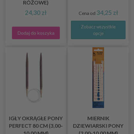
RÓŻOWE)
24,30 zł
34,25 zł
Cena od
Zobacz wszystkie
Dodaj do koszyka
opcje
IGŁY OKRĄGŁE PONY
MIERNIK
PERFECT 80 CM (3,00-
DZIEWIARSKI PONY
10,00 MM)
(2,00-10,00 MM)