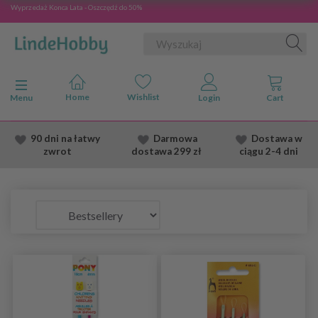
Wyprzedaż Konca Lata - Oszczędź do 50%
Przełącz nawigację
Menu
90 dni na łatwy
Darmowa
Dostawa
w
zwrot
dostawa
299 zł
ciągu 2
-4 dni