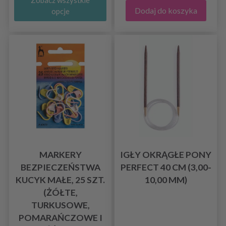
Zobacz wszystkie
Dodaj do koszyka
opcje
MARKERY
IGŁY OKRĄGŁE PONY
BEZPIECZEŃSTWA
PERFECT 40 CM (3,00-
KUCYK MAŁE, 25 SZT.
10,00 MM)
(ŻÓŁTE,
TURKUSOWE,
POMARAŃCZOWE I