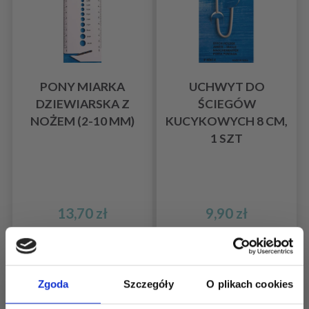
PONY MIARKA
UCHWYT DO
DZIEWIARSKA Z
ŚCIEGÓW
NOŻEM (2-10 MM)
KUCYKOWYCH 8 CM,
1 SZT
13,70 zł
9,90 zł
Dodaj do koszyka
Dodaj do koszyka
Zgoda
Szczegóły
O plikach cookies