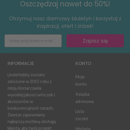
Oszczędzaj nawet do 50%!
Otrzymuj nasz darmowy biuletyn i korzystaj z
inspiracji, ofert i zniżek!
Zapisz się
INFORMACJE
KONTO
LindeHobby zostało
Moje
założone w 2015 roku z
konto
misją dostarczania
Książka
wysokiej jakości włóczek i
adresowa
akcesoriów w
konkurencyjnych cenach.
Lista
Zawsze zapewniamy
życzeń
najlepszą możliwą obsługę
klienta, aby twój projekt
Historia