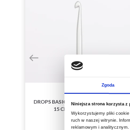
Zgoda
DROPS BASIC SZYDEŁKA ALUMINIUM
Niniejsza strona korzysta z
TINA
15 CM (2.00-5.00 MM)
Wykorzystujemy pliki cookie 
5,55 zł
ruch w naszej witrynie. Inf
reklamowym i analitycznym. 