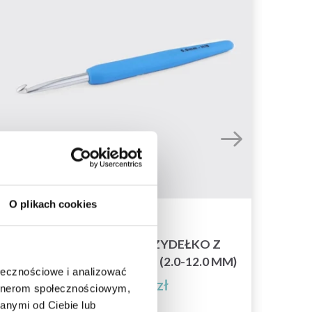
O plikach cookies
KNITPRO WAVES 2.0 SZYDEŁKO Z
DW
POJEDYNCZYM KOŃCEM (2.0-12.0 MM)
ołecznościowe i analizować
16,95 zł
Cena od
artnerom społecznościowym,
anymi od Ciebie lub