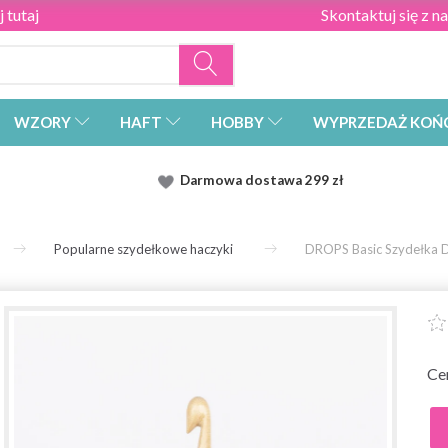
 tutaj
Skontaktuj się z n
WZORY
HAFT
HOBBY
WYPRZEDAŻ KOŃ
Darmowa dostawa
299 zł
Popularne szydełkowe haczyki
DROPS Basic Szydełka 
Ce