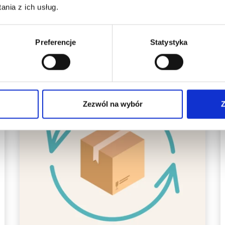
nia z ich usług.
Zobacz wszystkie opcje
Preferencje
Statystyka
Zezwól na wybór
Z