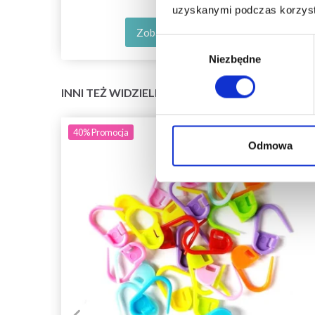
uzyskanymi podczas korzysta
Zobacz wszystkie opcje
Wybór
Niezbędne
zgody
INNI TEŻ WIDZIELI
40%
Promocja
Odmowa