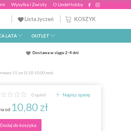
ami
Wysyłka i Zwroty
O LindeHobby
KOSZYK
Lista życzeń
CA LATA
OUTLET
Dostawa
w ciągu 2
-4 dni
Drewno 15 cm (5.50-10.00 mm)
0
opinii
Napisz opinię
10,80 zł
na od
Dodaj do koszyka