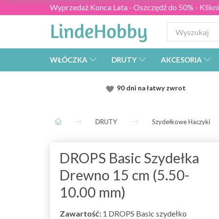
Wyprzedaż Konca Lata - Oszczędź do 50% - Kliknij
WŁÓCZKA
DRUTY
AKCESORIA
90 dni na łatwy zwrot
DRUTY
Szydełkowe Haczyki
DROPS Basic Szydełka
Drewno 15 cm (5.50-
10.00 mm)
Zawartość:
1 DROPS Basic szydełko