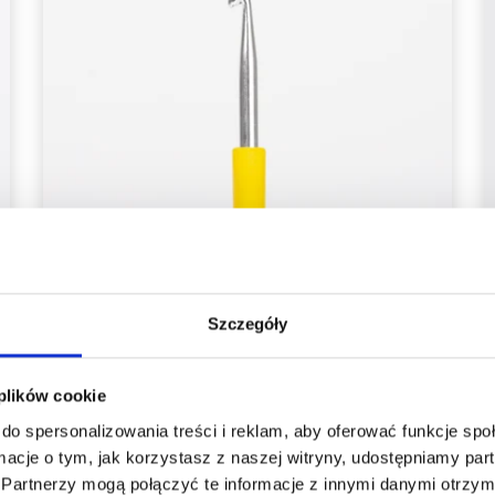
Szczegóły
DROPS PRO CIRCUS SZYDEŁKA
 plików cookie
ALUMINIUM 13 CM (2.00-12.00 MM)
do spersonalizowania treści i reklam, aby oferować funkcje sp
8,85 zł
Cena od
ormacje o tym, jak korzystasz z naszej witryny, udostępniamy p
Partnerzy mogą połączyć te informacje z innymi danymi otrzym