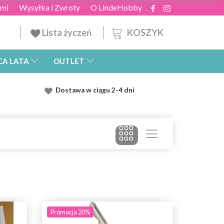
ami
Wysyłka i Zwroty
O LindeHobby
KOSZYK
Lista życzeń
CA LATA
OUTLET
Dostawa
w ciągu 2
-4 dni
Promocja 20%