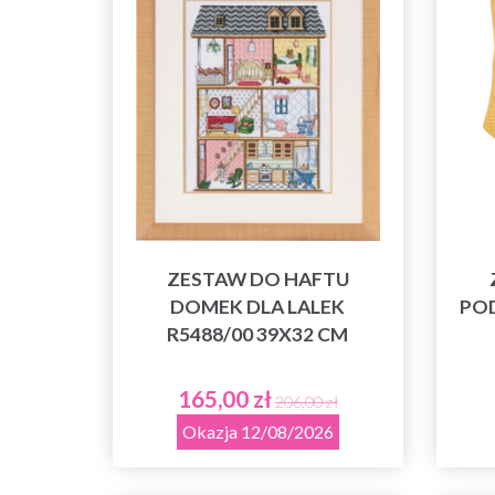
ZESTAW DO HAFTU
DOMEK DLA LALEK
POD
R5488/00 39X32 CM
165,00 zł
206,00 zł
Okazja 12/08/2026