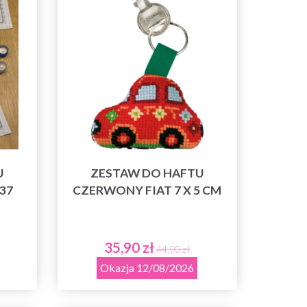
U
ZESTAW DO HAFTU
37
CZERWONY FIAT 7 X 5 CM
35,90 zł
44,90 zł
Okazja 12/08/2026