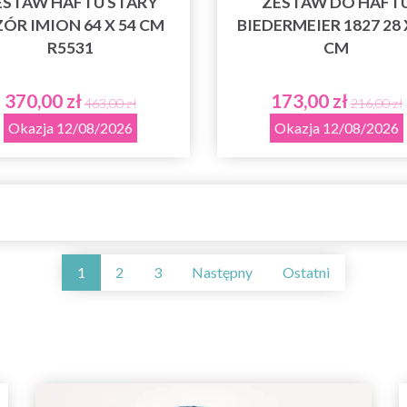
ESTAW HAFTU STARY
ZESTAW DO HAFT
ÓR IMION 64 X 54 CM
BIEDERMEIER 1827 28 
R5531
CM
370,00 zł
173,00 zł
463,00 zł
216,00 zł
Okazja 12/08/2026
Okazja 12/08/2026
1
2
3
Następny
Ostatni