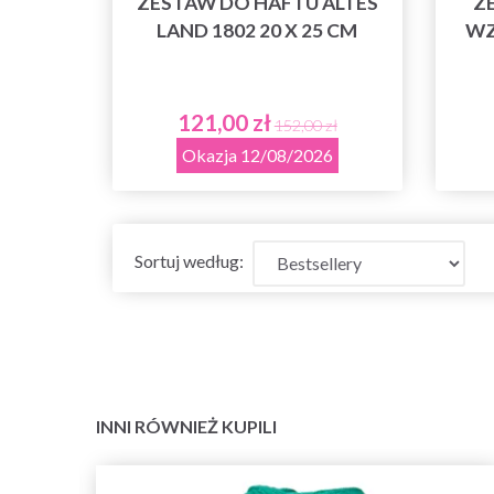
ZESTAW DO HAFTU ALTES
Z
LAND 1802 20 X 25 CM
WZ
121,00 zł
152,00 zł
Okazja 12/08/2026
Sortuj według:
INNI RÓWNIEŻ KUPILI