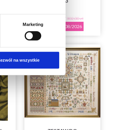
5633
241,00 zł
302,00 zł
Marketing
Okazja 12/08/2026
Promocja 20%
ezwól na wszystkie