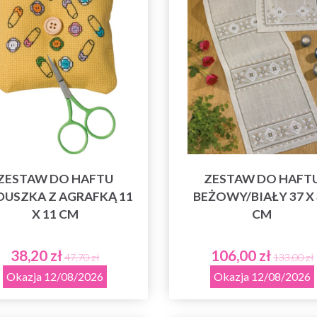
ZESTAW DO HAFTU
ZESTAW DO HAFT
USZKA Z AGRAFKĄ 11
BEŻOWY/BIAŁY 37 X 
X 11 CM
CM
38,20 zł
106,00 zł
47,70 zł
133,00 zł
Okazja 12/08/2026
Okazja 12/08/2026