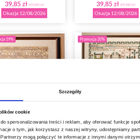
39,85 zł
39,85 zł
49,80 zł
49,80 zł
Okazja 12/08/2026
Okazja 12/08/2026
cja 19%
Promocja 20%
Szczegóły
Oszczędź nawet do 50%
 plików cookie
do spersonalizowania treści i reklam, aby oferować funkcje sp
ZESTAW DO HAFTU
ZESTAW DO HAFT
Stań się częścią naszej społeczności
ormacje o tym, jak korzystasz z naszej witryny, udostępniamy p
EDERMEIER 1826 38X39
KOMÓRKA 1808 37 X
miłośników włóczek i uzyskaj wyłączny
Partnerzy mogą połączyć te informacje z innymi danymi otrzym