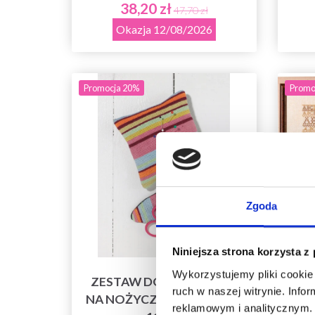
38,20 zł
47,70 zł
Okazja 12/08/2026
Promocja 20%
Promo
Zgoda
Niniejsza strona korzysta z
Wykorzystujemy pliki cookie 
ZESTAW DO HAFTU ETUI
ruch w naszej witrynie. Inf
NA NOŻYCZKI W PASKI 8 X
BI
reklamowym i analitycznym. 