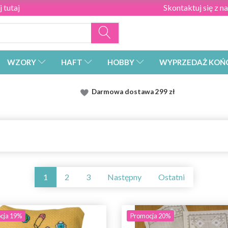
 tutaj
Skontaktuj się z n
WZORY
HAFT
HOBBY
WYPRZEDAŻ KOŃ
Darmowa dostawa
299 zł
1
2
3
Następny
Ostatni
cja 19%
Promocja 20%