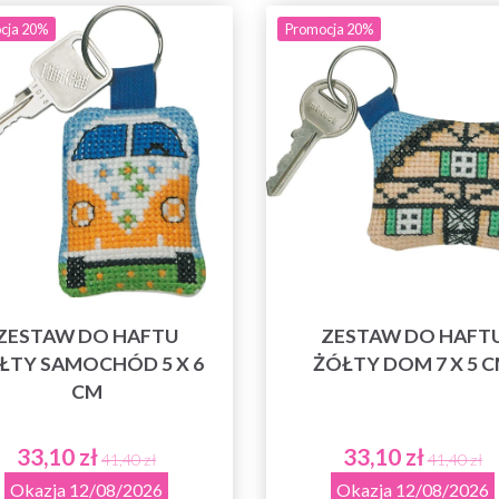
cja 20%
Promocja 20%
ZESTAW DO HAFTU
ZESTAW DO HAFT
ŁTY SAMOCHÓD 5 X 6
ŻÓŁTY DOM 7 X 5 
CM
33,10 zł
33,10 zł
41,40 zł
41,40 zł
Okazja 12/08/2026
Okazja 12/08/2026