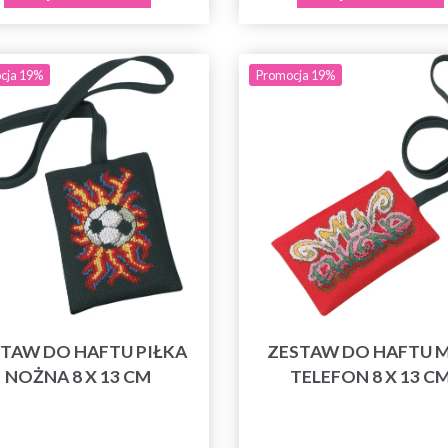
cja 19%
Promocja 19%
TAW DO HAFTU PIŁKA
ZESTAW DO HAFTU 
NOŻNA 8 X 13 CM
TELEFON 8 X 13 C