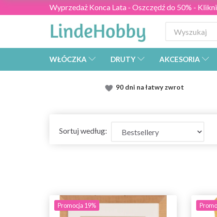
Wyprzedaż Konca Lata - Oszczędź do 50% - Kliknij
WŁÓCZKA
DRUTY
AKCESORIA
90 dni na łatwy zwrot
Sortuj według:
Promocja 19%
Promo