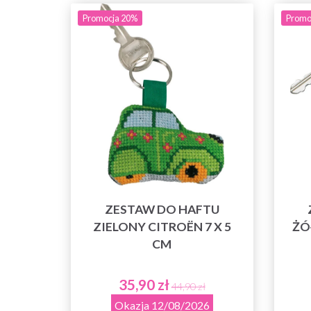
Promocja 20%
Promo
ZESTAW DO HAFTU
ZIELONY CITROËN 7 X 5
ŻÓ
CM
35,90 zł
44,90 zł
Okazja 12/08/2026