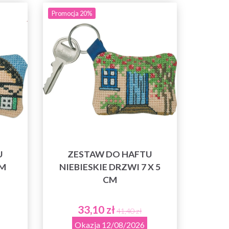
Promocja 20%
U
ZESTAW DO HAFTU
CM
NIEBIESKIE DRZWI 7 X 5
CM
33,10 zł
41,40 zł
Okazja 12/08/2026