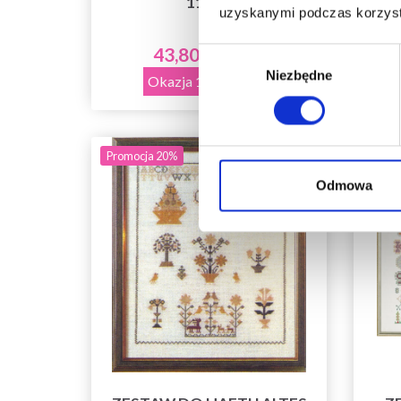
11 CM
uzyskanymi podczas korzysta
43,80 zł
Wybór
54,75 zł
Niezbędne
zgody
Okazja 12/08/2026
Promocja 20%
Promo
Odmowa