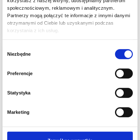
korzystasz z naszej witryny, udostępniamy partnerom
Okazja 31/08/2026
Okazja 31/08/2026
społecznościowym, reklamowym i analitycznym.
Partnerzy mogą połączyć te informacje z innymi danymi
Zobacz wszystkie
Zobacz wszystkie
otrzymanymi od Ciebie lub uzyskanymi podczas
opcje
opcje
korzystania z ich usług.
Wybór
Promocja 35%
Promocja 50%
Niezbędne
zgody
Preferencje
Statystyka
Marketing
VIKING SNORRE
LINDEHOBBY FUZZY
CASHMERE SILK
CHENILLE PRINT