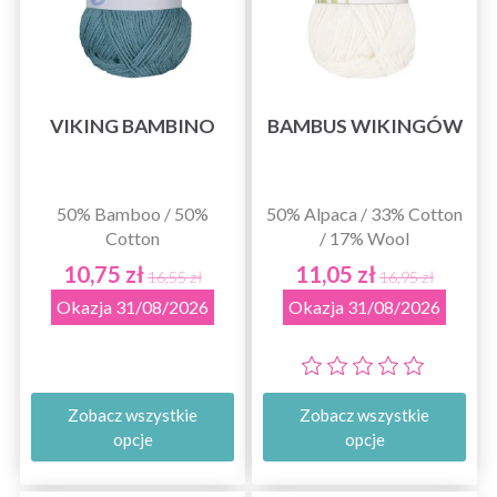
VIKING BAMBINO
BAMBUS WIKINGÓW
50% Bamboo / 50%
50% Alpaca / 33% Cotton
Cotton
/ 17% Wool
10,75 zł
11,05 zł
16,55 zł
16,95 zł
Okazja 31/08/2026
Okazja 31/08/2026
Zobacz wszystkie
Zobacz wszystkie
opcje
opcje