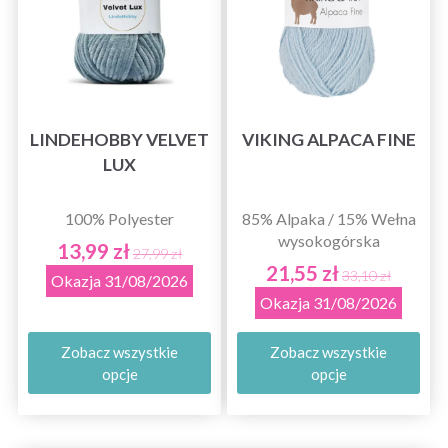
LINDEHOBBY VELVET
VIKING ALPACA FINE
LUX
100% Polyester
85% Alpaka / 15% Wełna
wysokogórska
13,99 zł
27,99 zł
21,55 zł
33,10 zł
Okazja 31/08/2026
Okazja 31/08/2026
Zobacz wszystkie
Zobacz wszystkie
opcje
opcje