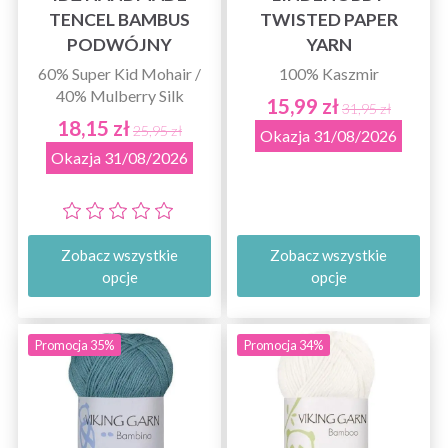
TENCEL BAMBUS
TWISTED PAPER
PODWÓJNY
YARN
60% Super Kid Mohair /
100% Kaszmir
40% Mulberry Silk
15,99 zł
31,95 zł
18,15 zł
25,95 zł
Okazja 31/08/2026
Okazja 31/08/2026
Zobacz wszystkie
Zobacz wszystkie
opcje
opcje
Promocja 35%
Promocja 34%