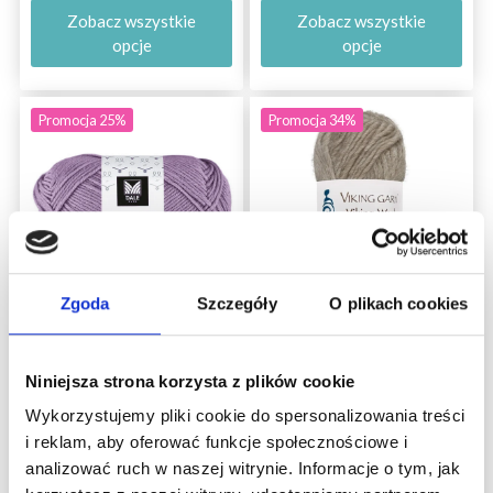
Zobacz wszystkie
Zobacz wszystkie
opcje
opcje
Promocja 25%
Promocja 34%
Zgoda
Szczegóły
O plikach cookies
DALE LILLE LERKE
VIKING WOOL
Niniejsza strona korzysta z plików cookie
Wykorzystujemy pliki cookie do spersonalizowania treści
i reklam, aby oferować funkcje społecznościowe i
53% Cotton / 47% Linen
100% Merino wool
analizować ruch w naszej witrynie. Informacje o tym, jak
21,10 zł
14,30 zł
28,15 zł
21,99 zł