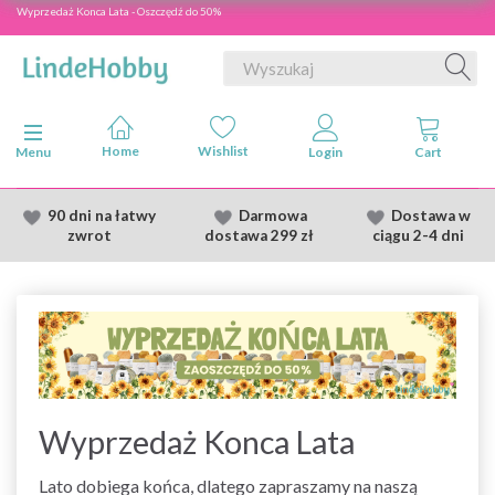
Wyprzedaż Konca Lata - Oszczędź do 50%
Przełącz nawigację
Menu
90 dni na łatwy
Darmowa
Dostawa
w
zwrot
dostawa
299 zł
ciągu 2
-4 dni
Wyprzedaż Konca Lata
Lato dobiega końca, dlatego zapraszamy na naszą