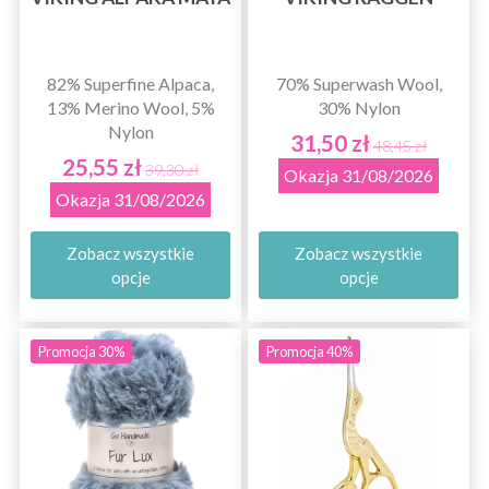
82% Superfine Alpaca,
70% Superwash Wool,
13% Merino Wool, 5%
30% Nylon
Nylon
31,50 zł
48,45 zł
25,55 zł
39,30 zł
Okazja 31/08/2026
Okazja 31/08/2026
Zobacz wszystkie
Zobacz wszystkie
opcje
opcje
Promocja 30%
Promocja 40%