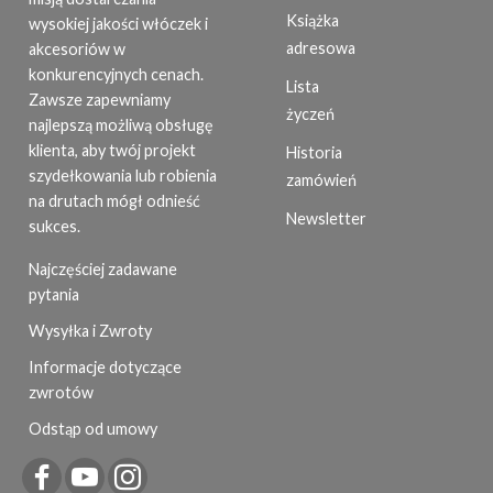
Książka
wysokiej jakości włóczek i
adresowa
akcesoriów w
konkurencyjnych cenach.
Lista
Zawsze zapewniamy
życzeń
najlepszą możliwą obsługę
klienta, aby twój projekt
Historia
szydełkowania lub robienia
zamówień
na drutach mógł odnieść
Newsletter
sukces.
Najczęściej zadawane
pytania
Wysyłka i Zwroty
Informacje dotyczące
zwrotów
Odstąp od umowy