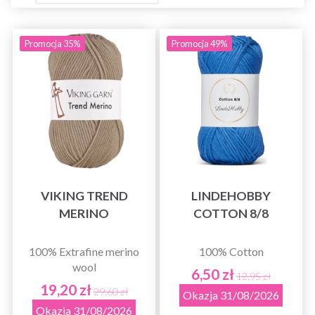
Promocja 35%
Promocja 49%
VIKING TREND
LINDEHOBBY
MERINO
COTTON 8/8
100% Extrafine merino
100% Cotton
wool
6,50 zł
12,95 zł
19,20 zł
29,60 zł
Okazja 31/08/2026
Okazja 31/08/2026