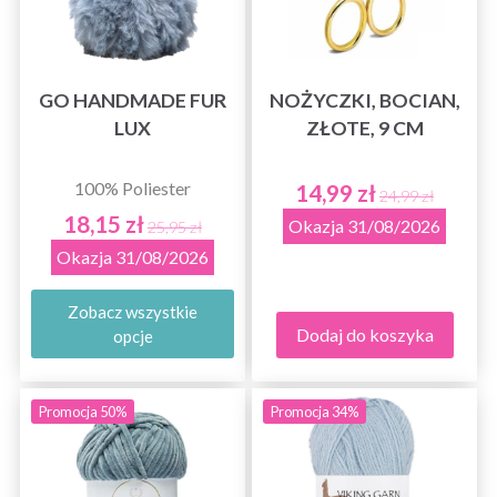
GO HANDMADE FUR
NOŻYCZKI, BOCIAN,
LUX
ZŁOTE, 9 CM
100% Poliester
14,99 zł
24,99 zł
18,15 zł
Okazja 31/08/2026
25,95 zł
Okazja 31/08/2026
Zobacz wszystkie
Dodaj do koszyka
opcje
Promocja 50%
Promocja 34%