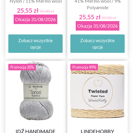
Nylon / 11% Merino wool
41% Merino wool / 9%
Polyamide
25,55 zł
39,30 zł
25,55 zł
39,30 zł
Okazja 31/08/2026
Okazja 31/08/2026
Zobacz wszystkie
Zobacz wszystkie
opcje
opcje
Promocja 30%
Promocja 49%
IDŹ HANDMADE
LINDEHOBBY