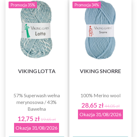
Promocja 35%
Promocja 34%
VIKING LOTTA
VIKING SNORRE
57% Superwash wełna
100% Merino wool
merynosowa / 43%
28,65 zł
44,05 zł
Bawełna
Okazja 31/08/2026
12,75 zł
19,65 zł
Okazja 31/08/2026