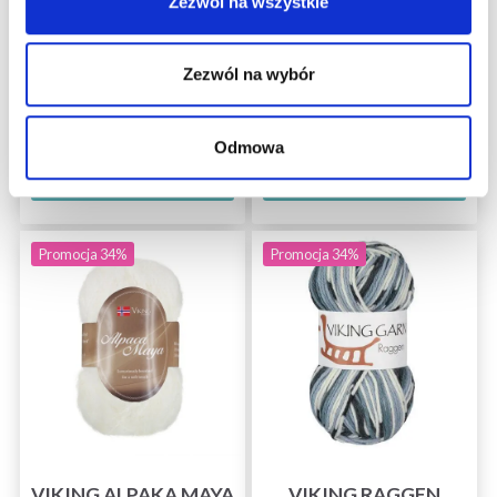
Zezwól na wszystkie
70% Kaszmir / 30%
100 % Super soft poliester
Jedwab
15,40 zł
30,80 zł
27,35 zł
42,10 zł
Okazja 31/08/2026
Zezwól na wybór
Okazja 31/08/2026
Odmowa
Zobacz wszystkie
Zobacz wszystkie
opcje
opcje
Promocja 34%
Promocja 34%
VIKING ALPAKA MAYA
VIKING RAGGEN