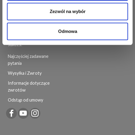
konkurencyjnych cenach.
Lista
Zawsze zapewniamy
Zezwól na wybór
życzeń
najlepszą możliwą obsługę
klienta, aby twój projekt
Historia
szydełkowania lub robienia
Odmowa
zamówień
na drutach mógł odnieść
Newsletter
sukces.
Najczęściej zadawane
pytania
Wysyłka i Zwroty
Informacje dotyczące
zwrotów
Odstąp od umowy