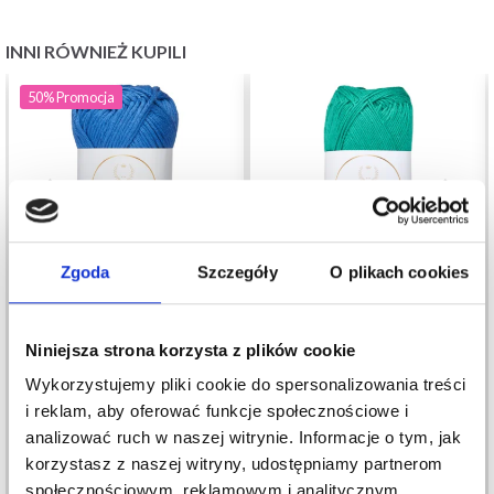
INNI RÓWNIEŻ KUPILI
50%
Promocja
Zgoda
Szczegóły
O plikach cookies
LINDEHOBBY COTTON
Niniejsza strona korzysta z plików cookie
LINDEHOBBY COTTON
8/8
Wykorzystujemy pliki cookie do spersonalizowania treści
8/4
6,50 zł
i reklam, aby oferować funkcje społecznościowe i
12,95 zł
11,40 zł
analizować ruch w naszej witrynie. Informacje o tym, jak
Okazja
31/08/2026
korzystasz z naszej witryny, udostępniamy partnerom
społecznościowym, reklamowym i analitycznym.