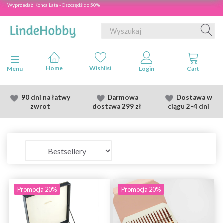
Wyprzedaż Konca Lata - Oszczędź do 50%
Przełącz nawigację
Menu
90 dni na łatwy
Darmowa
Dostawa
w
zwrot
dostawa
299 zł
ciągu 2
-4 dni
Promocja 20%
Promocja 20%