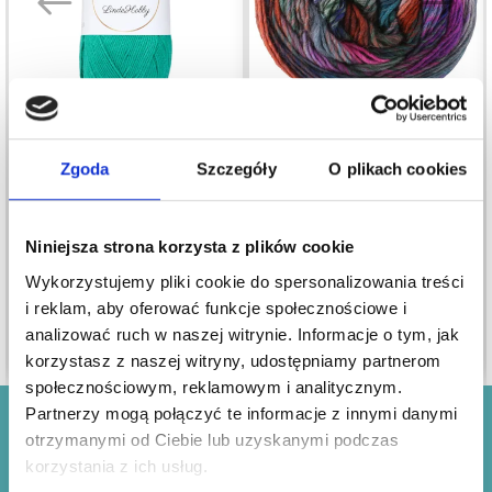
Zgoda
Szczegóły
O plikach cookies
LINDEHOBBY COTTON
LANA GROSSA
8/4
COLORISSIMO
11,40 zł
67,80 zł
Niniejsza strona korzysta z plików cookie
Wykorzystujemy pliki cookie do spersonalizowania treści
i reklam, aby oferować funkcje społecznościowe i
analizować ruch w naszej witrynie. Informacje o tym, jak
Zobacz wszystkie opcje
Zobacz wszystkie opcje
korzystasz z naszej witryny, udostępniamy partnerom
społecznościowym, reklamowym i analitycznym.
Partnerzy mogą połączyć te informacje z innymi danymi
Oszczędzaj nawet do 50%!
otrzymanymi od Ciebie lub uzyskanymi podczas
korzystania z ich usług.
Otrzymuj nasz darmowy biuletyn i korzystaj z