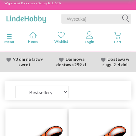
Wyprzedaż Konca Lata - Oszczędź do 50%
Przełącz nawigację
Menu
90 dni na łatwy
Darmowa
Dostawa
w
zwrot
dostawa
299 zł
ciągu 2
-4 dni