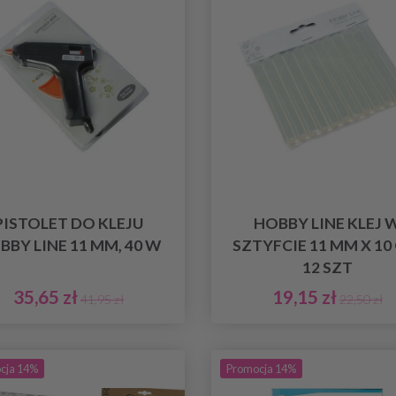
PISTOLET DO KLEJU
HOBBY LINE KLEJ 
BBY LINE 11 MM, 40 W
SZTYFCIE 11 MM X 10
12 SZT
35,65 zł
19,15 zł
41,95 zł
22,50 zł
cja 14%
Promocja 14%