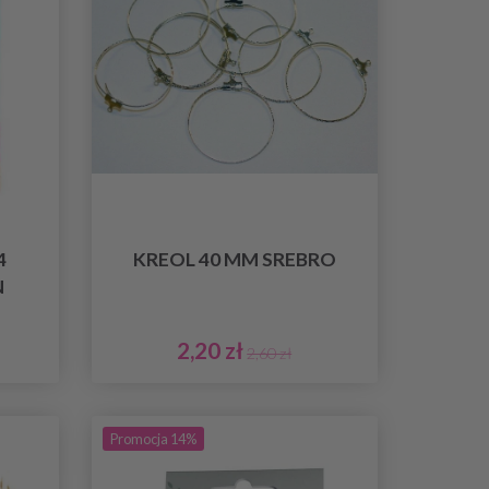
4
KREOL 40 MM SREBRO
N
2,20 zł
2,60 zł
Promocja 14%