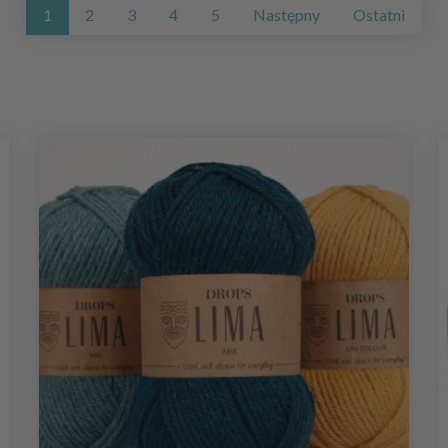
1
2
3
4
5
Następny
Ostatni