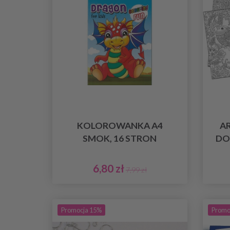
KOLOROWANKA A4
AR
SMOK, 16 STRON
DO
6,80 zł
7,99 zł
Promocja 15%
Promo