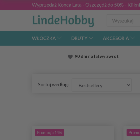
Wyprzedaż Konca Lata - Oszczędź do 50% - Kliknij
WŁÓCZKA
DRUTY
AKCESORIA
90 dni na łatwy zwrot
Sortuj według:
Promocja 14%
Promo