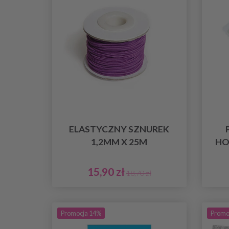
ELASTYCZNY SZNUREK
1,2MM X 25M
HO
15,90 zł
18,70 zł
Promocja 14%
Promo