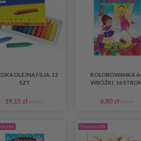
DKA OLEJNA FILIA, 12
KOLOROWANKA A
SZT
WRÓŻKI, 16 STRO
19,15 zł
6,80 zł
22,50 zł
7,99 zł
cja 14%
Promocja 14%