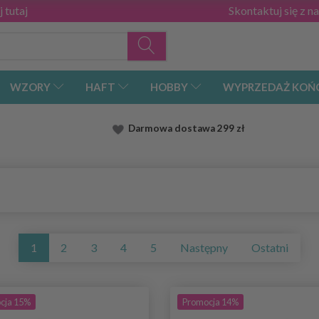
 tutaj
Skontaktuj się z n
WZORY
HAFT
HOBBY
WYPRZEDAŻ KOŃ
Darmowa dostawa
299 zł
1
2
3
4
5
Następny
Ostatni
cja 15%
Promocja 14%