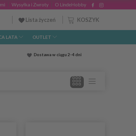
ami
Wysyłka i Zwroty
O LindeHobby
KOSZYK
Lista życzeń
CA LATA
OUTLET
Dostawa
w ciągu 2
-4 dni