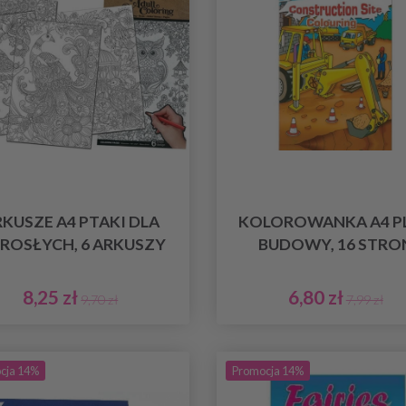
KUSZE A4 PTAKI DLA
KOLOROWANKA A4 P
ROSŁYCH, 6 ARKUSZY
BUDOWY, 16 STRO
8,25 zł
6,80 zł
9,70 zł
7,99 zł
cja 14%
Promocja 14%