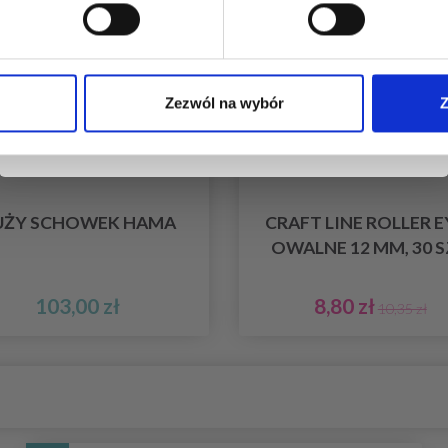
Tak, zapisz mnie!
Zezwól na wybór
Z
Nie, dziękuję
UŻY SCHOWEK HAMA
CRAFT LINE ROLLER E
OWALNE 12 MM, 30 
103,00 zł
8,80 zł
10,35 zł