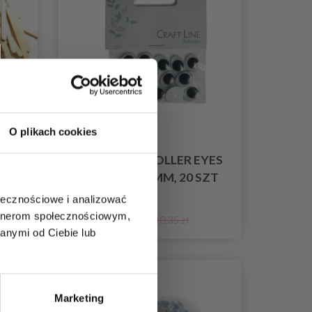
O plikach cookies
 300
CRAFT LINE ROLLER EYES
OWALNE 15 MM, 20 SZT
ołecznościowe i analizować
8,80 zł
artnerom społecznościowym,
10,35 zł
anymi od Ciebie lub
Promocja 14%
Marketing