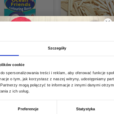
Szczegóły
KOLOROWANKA A4
PATYCZKI DO LODÓW
Oszczędź nawet do 50%
OCEAN FRIENDS, 16
G
 plików cookie
STRON
do spersonalizowania treści i reklam, aby oferować funkcje sp
Stań się częścią naszej społeczności
6,80 zł
10,99 zł
ormacje o tym, jak korzystasz z naszej witryny, udostępniamy p
7,99 zł
12,90 zł
miłośników włóczek i uzyskaj wyłączny
Partnerzy mogą połączyć te informacje z innymi danymi otrzym
dostęp do inspirujących wzorów na druty i
nia z ich usług.
specjalnych ofert!
Promocja 14%
Preferencje
Statystyka