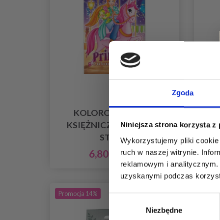
Zgoda
KOLOROWANKA A4
KSIĘŻNICZKA I KOŃ, 16
Niniejsza strona korzysta z
STRON
Wykorzystujemy pliki cookie 
6,80 zł
ruch w naszej witrynie. Inf
7,99 zł
reklamowym i analitycznym. 
uzyskanymi podczas korzysta
Promocja 14%
Wybór
Niezbędne
zgody