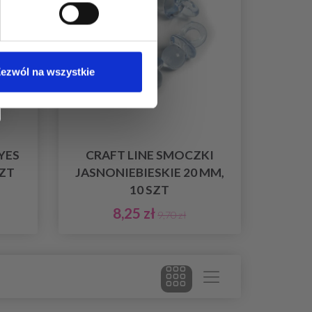
ezwól na wszystkie
YES
CRAFT LINE SMOCZKI
SZT
JASNONIEBIESKIE 20 MM,
10 SZT
8,25 zł
9,70 zł