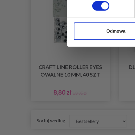
Odmowa
CRAFT LINE ROLLER EYES
D
OWALNE 10 MM, 40 SZT
8,80 zł
10,35 zł
Sortuj według: