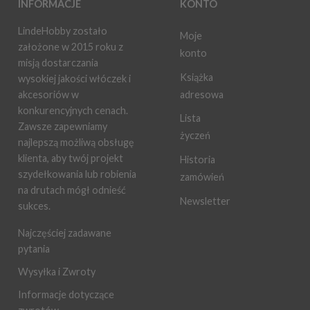
INFORMACJE
KONTO
LindeHobby zostało
Moje
założone w 2015 roku z
konto
misją dostarczania
Książka
wysokiej jakości włóczek i
adresowa
akcesoriów w
konkurencyjnych cenach.
Lista
Zawsze zapewniamy
życzeń
najlepszą możliwą obsługę
klienta, aby twój projekt
Historia
szydełkowania lub robienia
zamówień
na drutach mógł odnieść
Newsletter
sukces.
Najczęściej zadawane
pytania
Wysyłka i Zwroty
Informacje dotyczące