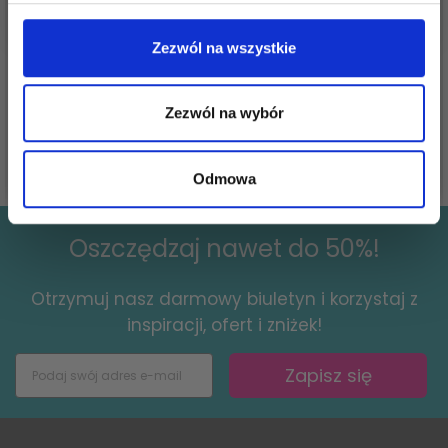
LINDEHOBBY COTTON
LINDEHOBBY FUZZY
8/4
CHENILLE
Zezwól na wszystkie
11,40 zł
27,95 zł
Zezwól na wybór
Zobacz wszystkie opcje
Zobacz wszystkie opcje
Odmowa
Oszczędzaj nawet do 50%!
Otrzymuj nasz darmowy biuletyn i korzystaj z
inspiracji, ofert i zniżek!
Zapisz się