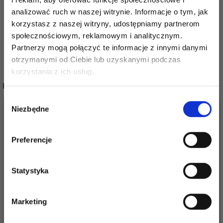
analizować ruch w naszej witrynie. Informacje o tym, jak
Zobacz wszystkie
korzystasz z naszej witryny, udostępniamy partnerom
opcje
społecznościowym, reklamowym i analitycznym.
Partnerzy mogą połączyć te informacje z innymi danymi
otrzymanymi od Ciebie lub uzyskanymi podczas
Oszczędź nawet do 50%
korzystania z ich usług.
INNI RÓWNIEŻ KUPILI
Stań się częścią naszej społeczności
Wybór
miłośników włóczek i uzyskaj wyłączny
Niezbędne
zgody
dostęp do inspirujących wzorów na druty i
specjalnych ofert!
Preferencje
Statystyka
Tak, zapisz mnie!
Marketing
Nie, dziękuję