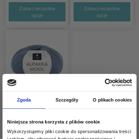
Zobacz wszystkie
Zobacz wszystkie
opcje
opcje
Zgoda
Szczegóły
O plikach cookies
DU STORE ALPAKKA
WOOL
60% Finest alpaca / 40%
Niniejsza strona korzysta z plików cookie
pure fine wool
Wykorzystujemy pliki cookie do spersonalizowania treści
25,85 zł
i reklam, aby oferować funkcje społecznościowe i