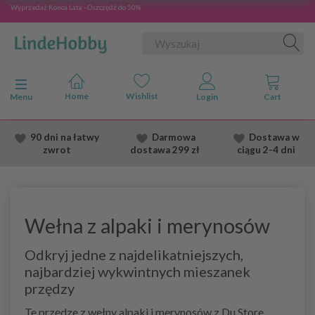
Wyprzedaż Konca Lata - Oszczędź do 50%
Przełącz nawigację
Menu
90 dni na łatwy
Darmowa
Dostawa
w
zwrot
dostawa
299 zł
ciągu 2
-4 dni
Wełna z alpaki i merynosów
Odkryj jedne z najdelikatniejszych,
najbardziej wykwintnych mieszanek
przędzy
Te przędze z wełny alpaki i merynosów z Du Store