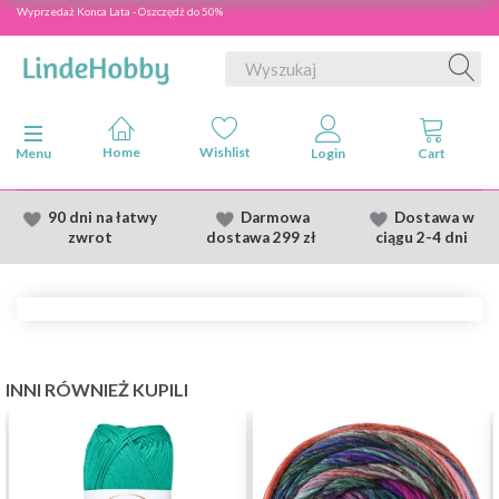
Wyprzedaż Konca Lata - Oszczędź do 50%
Przełącz nawigację
Menu
90 dni na łatwy
Darmowa
Dostawa
w
zwrot
dostawa
299 zł
ciągu 2
-4 dni
INNI RÓWNIEŻ KUPILI