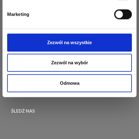
na drutach mógł odnieść
Newsletter
Tak, zapisz mnie!
sukces.
Marketing
Najczęściej zadawane
Nie, dziękuję
pytania
Wysyłka i Zwroty
Zezwól na wszystkie
Informacje dotyczące
zwrotów
Zezwól na wybór
Odstąp od umowy
Odmowa
ŚLEDŹ NAS