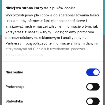
Otrzymuj nasz darmowy biuletyn i korzystaj z
Niniejsza strona korzysta z plików cookie
inspiracji, ofert i zniżek!
Wykorzystujemy pliki cookie do spersonalizowania treści
i reklam, aby oferować funkcje społecznościowe i
Zapisz się
analizować ruch w naszej witrynie. Informacje o tym, jak
korzystasz z naszej witryny, udostępniamy partnerom
społecznościowym, reklamowym i analitycznym.
INFORMACJE
KONTO
Partnerzy mogą połączyć te informacje z innymi danymi
otrzymanymi od Ciebie lub uzyskanymi podczas
LindeHobby zostało
Oszczędź nawet do 50%
Moje
korzystania z ich usług.
założone w 2015 roku z
konto
misją dostarczania
Wybór
Stań się częścią naszej społeczności
Książka
wysokiej jakości włóczek i
Niezbędne
zgody
miłośników włóczek i uzyskaj wyłączny
adresowa
akcesoriów w
konkurencyjnych cenach.
dostęp do inspirujących wzorów na druty i
Lista
Zawsze zapewniamy
specjalnych ofert!
Preferencje
życzeń
najlepszą możliwą obsługę
klienta, aby twój projekt
Historia
szydełkowania lub robienia
Statystyka
zamówień