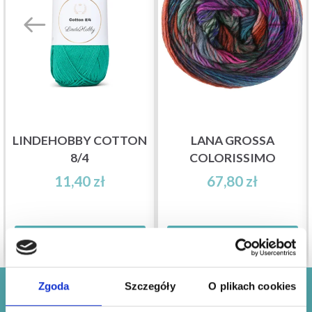
LINDEHOBBY COTTON
LANA GROSSA
8/4
COLORISSIMO
11,40 zł
67,80 zł
Zobacz wszystkie opcje
Zobacz wszystkie opcje
Zgoda
Szczegóły
O plikach cookies
Oszczędzaj nawet do 50%!