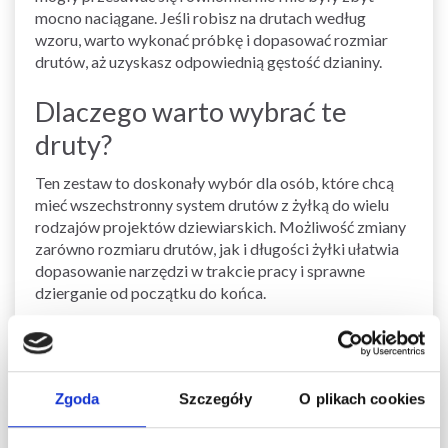
mocno naciągane. Jeśli robisz na drutach według
wzoru, warto wykonać próbkę i dopasować rozmiar
drutów, aż uzyskasz odpowiednią gęstość dzianiny.
Dlaczego warto wybrać te
druty?
Ten zestaw to doskonały wybór dla osób, które chcą
mieć wszechstronny system drutów z żyłką do wielu
rodzajów projektów dziewiarskich. Możliwość zmiany
zarówno rozmiaru drutów, jak i długości żyłki ułatwia
dopasowanie narzędzi w trakcie pracy i sprawne
dzierganie od początku do końca.
Zobacz podobne produkty tutaj
Druty i igły
Zgoda
Szczegóły
O plikach cookies
Akcesoria
Miarka do drutów
Torby i przechowywanie