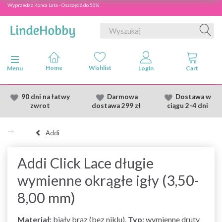
Wyprzedaż Konca Lata - Oszczędź do 50%
Przełącz nawigację
Menu
90 dni na łatwy
Darmowa
Dostawa
w
zwrot
dostawa
299 zł
ciągu 2
-4 dni
Addi
Addi Click Lace długie
wymienne okrągłe igły (3,50-
8,00 mm)
Materiał:
biały brąz (bez niklu).
Typ:
wymienne druty