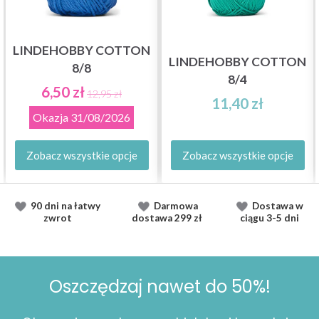
LINDEHOBBY COTTON
LINDEHOBBY COTTON
8/8
8/4
6,50 zł
12,95 zł
11,40 zł
Okazja
31/08/2026
Zobacz wszystkie opcje
Zobacz wszystkie opcje
90 dni na łatwy
Darmowa
Dostawa
w
zwrot
dostawa
299 zł
ciągu
3-5 dni
Oszczędzaj nawet do 50%!