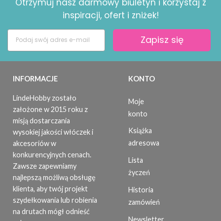
Otrzymuj nasz darmowy biuletyn i korzystaj z
inspiracji, ofert i zniżek!
Zapisz się
INFORMACJE
KONTO
LindeHobby zostało
Moje
założone w 2015 roku z
konto
misją dostarczania
Książka
wysokiej jakości włóczek i
adresowa
akcesoriów w
konkurencyjnych cenach.
Lista
Zawsze zapewniamy
życzeń
najlepszą możliwą obsługę
klienta, aby twój projekt
Historia
szydełkowania lub robienia
zamówień
na drutach mógł odnieść
Newsletter