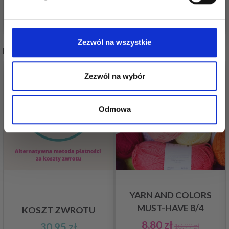
Dodaj do koszyka
Dodaj do koszyka
Nie, dziękuję
Zezwól na wszystkie
INNI TEŻ WIDZIELI
20%
Promocja
Zezwól na wybór
Odmowa
YARN AND COLORS
MUST-HAVE 8/4
KOSZT ZWROTU
8,80 zł
30,95 zł
10,99 zł