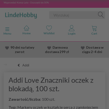
Wyprzedaż Konca Lata - Oszczędź do 50%
Przełącz nawigację
Menu
90 dni na łatwy
Darmowa
Dostawa
w
zwrot
dostawa
299 zł
ciągu 2
-4 dni
Addi
Addi Love Znaczniki oczek z
blokadą, 100 szt.
Zawartość/liczba:
100 szt.
Typ:
Markery oczek w kształcie serca z zamknięciem