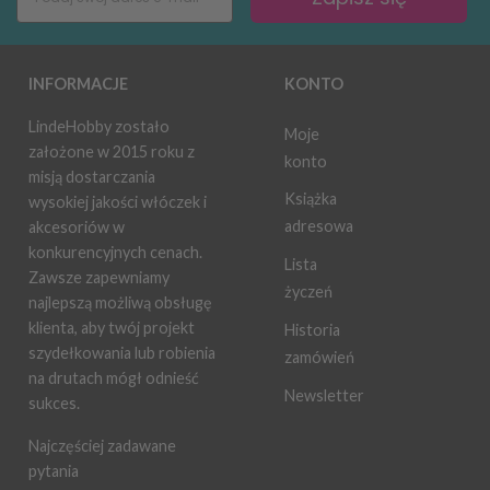
INFORMACJE
KONTO
LindeHobby zostało
Moje
założone w 2015 roku z
konto
misją dostarczania
Książka
wysokiej jakości włóczek i
adresowa
akcesoriów w
konkurencyjnych cenach.
Lista
Zawsze zapewniamy
życzeń
najlepszą możliwą obsługę
klienta, aby twój projekt
Historia
szydełkowania lub robienia
zamówień
na drutach mógł odnieść
Newsletter
sukces.
Najczęściej zadawane
pytania