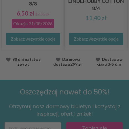
LINDEHOBBY COTTON
8/8
8/4
6,50 zł
12,95 zł
11,40 zł
Okazja
31/08/2026
Zobacz wszystkie opcje
Zobacz wszystkie opcje
90 dni na łatwy
Darmowa
Dostawa
w
zwrot
dostawa
299 zł
ciągu
3-5 dni
Oszczędzaj nawet do 50%!
Otrzymuj nasz darmowy biuletyn i korzystaj z
inspiracji, ofert i zniżek!
Zapisz się