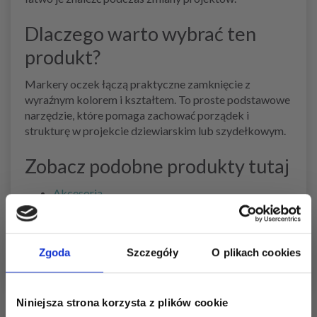
Dlaczego warto wybrać ten
produkt?
Markery oczek łączą praktyczne zamknięcie z
wyraźnym kolorem i kształtem. To proste podstawowe
narzędzie, które pomaga zachować porządek i
strukturę w projekcie dziewiarskim lub szydełkowym.
Zobacz podobne produkty tutaj
Akcesoria
Uchwyty na oczka
Licznik rzędów/okrążeń
Miara krawiecka
Zgoda
Szczegóły
O plikach cookies
Niniejsza strona korzysta z plików cookie