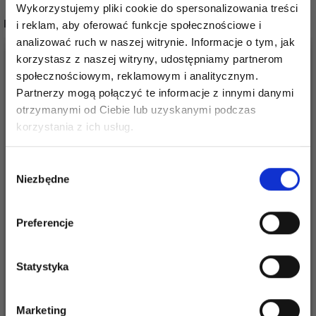
Wykorzystujemy pliki cookie do spersonalizowania treści
POPULARNE ALTERNATYWY
i reklam, aby oferować funkcje społecznościowe i
analizować ruch w naszej witrynie. Informacje o tym, jak
20%
Promocja
50%
Promocja
korzystasz z naszej witryny, udostępniamy partnerom
społecznościowym, reklamowym i analitycznym.
Partnerzy mogą połączyć te informacje z innymi danymi
otrzymanymi od Ciebie lub uzyskanymi podczas
Oszczędź nawet do 50%
korzystania z ich usług.
Stań się częścią naszej społeczności
Wybór
miłośników włóczek i uzyskaj wyłączny
Niezbędne
zgody
dostęp do inspirujących wzorów na druty i
specjalnych ofert!
LINDEHOBBY
Preferencje
ADDI LOVE STITCH
METALOWE MARKERY
MARKERY Z BLOKADĄ,
OCZEK, 500 SZT
6 SZT
Statystyka
31,50 zł
62,95 zł
30,55 zł
38,20 zł
Tak, zapisz mnie!
Okazja
31/08/2026
Marketing