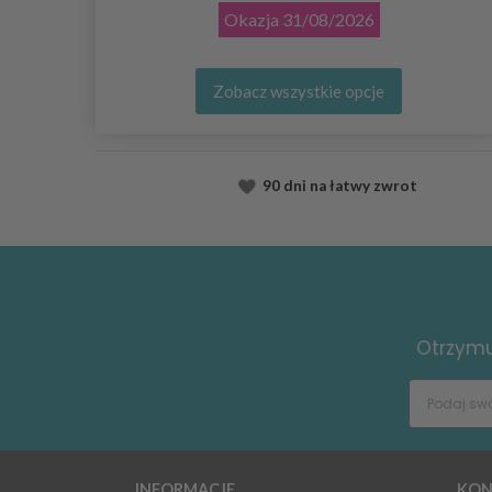
Okazja
31/08/2026
Zobacz wszystkie opcje
90 dni na łatwy zwrot
Otrzymuj
INFORMACJE
KON