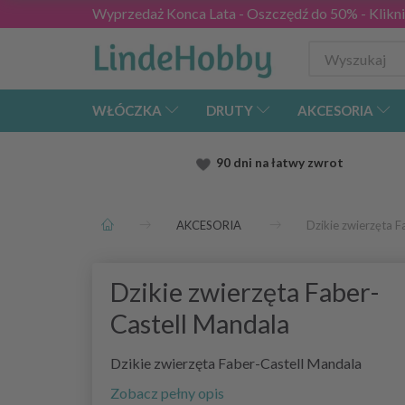
Wyprzedaż Konca Lata - Oszczędź do 50% - Kliknij
WŁÓCZKA
DRUTY
AKCESORIA
90 dni na łatwy zwrot
AKCESORIA
Dzikie zwierzęta 
Dzikie zwierzęta Faber-
Castell Mandala
Dzikie zwierzęta Faber-Castell Mandala
Zobacz pełny opis