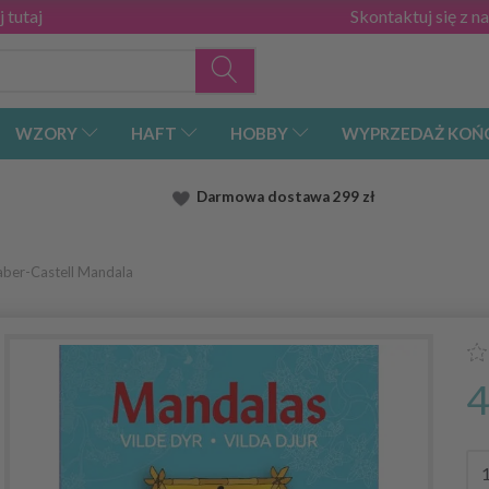
 tutaj
Skontaktuj się z n
WZORY
HAFT
HOBBY
WYPRZEDAŻ KOŃ
Darmowa dostawa
299 zł
Faber-Castell Mandala
4