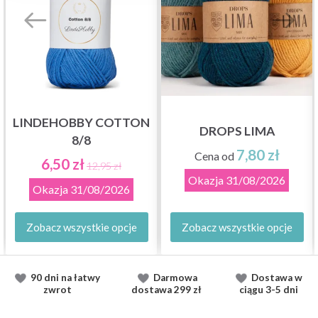
LINDEHOBBY COTTON
DROPS LIMA
8/8
7,80 zł
Cena od
6,50 zł
12,95 zł
Okazja
31/08/2026
Okazja
31/08/2026
Zobacz wszystkie opcje
Zobacz wszystkie opcje
90 dni na łatwy
Darmowa
Dostawa
w
zwrot
dostawa
299 zł
ciągu
3-5 dni