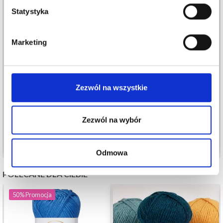
Statystyka
Marketing
VIKING BJØRK
DROPS BRUSHED
ALPACA SILK
10,75 zł
16,55 zł
Zezwól na wszystkie
12,60 zł
Okazja
31/08/2026
Zezwól na wybór
Zobacz wszystkie opcje
Zobacz wszystkie opcje
Odmowa
POLECANE DLA CIEBIE
50%
Promocja