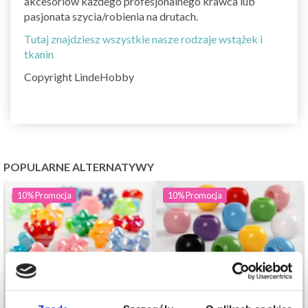
akcesoriów każdego profesjonalnego krawca lub
pasjonata szycia/robienia na drutach.
Tutaj znajdziesz wszystkie nasze rodzaje wstążek i
tkanin
Copyright LindeHobby
POPULARNE ALTERNATYWY
10%
Promocja
10%
Promocja