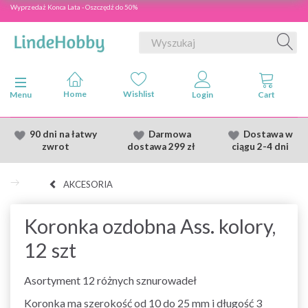
Wyprzedaż Konca Lata - Oszczędź do 50%
Przełącz nawigację
Menu
90 dni na łatwy
Darmowa
Dostawa
w
zwrot
dostawa
299 zł
ciągu 2
-4 dni
AKCESORIA
Koronka ozdobna Ass. kolory,
12 szt
Asortyment 12 różnych sznurowadeł
Koronka ma szerokość od 10 do 25 mm i długość 3