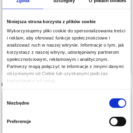
Zgoda
Szczegóły
O plikach cookies
MIESZANKA
Niniejsza strona korzysta z plików cookie
KORALIKI PONY, 10
KORALIKÓW
Wykorzystujemy pliki cookie do spersonalizowania treści
MM
NOWATORSKI
i reklam, aby oferować funkcje społecznościowe i
19,50 zł
KSZTAŁT, 10 MM
21,65 zł
19,50 zł
analizować ruch w naszej witrynie. Informacje o tym, jak
21,65 zł
korzystasz z naszej witryny, udostępniamy partnerom
społecznościowym, reklamowym i analitycznym.
Dodaj do koszyka
Dodaj do koszyka
Partnerzy mogą połączyć te informacje z innymi danymi
otrzymanymi od Ciebie lub uzyskanymi podczas
korzystania z ich usług.
INNI TEŻ WIDZIELI
35%
Promocja
Wybór
Niezbędne
zgody
Preferencje