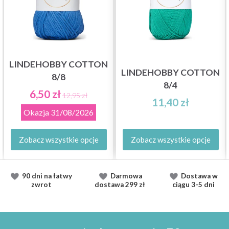
LINDEHOBBY COTTON
LINDEHOBBY COTTON
8/8
8/4
6,50 zł
12,95 zł
11,40 zł
Okazja
31/08/2026
Zobacz wszystkie opcje
Zobacz wszystkie opcje
90 dni na łatwy
Darmowa
Dostawa
w
zwrot
dostawa
299 zł
ciągu
3-5 dni