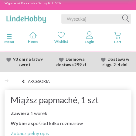
Wyprzedaż Konca Lata - Oszczędź do 50%
Przełącz nawigację
Menu
90 dni na łatwy
Darmowa
Dostawa
w
zwrot
dostawa
299 zł
ciągu 2
-4 dni
AKCESORIA
Miąższ papmaché, 1 szt
Zawiera
1 worek
Wybierz
spośród kilku rozmiarów
Zobacz pełny opis