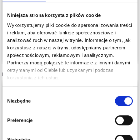
OKRĄGŁE PATYCZKI
ZAWIESZKI SREBRNE,
BUKOWE 60 CM X 8
80 G, 15-20 MM
Niniejsza strona korzysta z plików cookie
MM, 10 SZT
65,99 zł
Wykorzystujemy pliki cookie do spersonalizowania treści
73,30 zł
20,80 zł
24,50 zł
i reklam, aby oferować funkcje społecznościowe i
analizować ruch w naszej witrynie. Informacje o tym, jak
korzystasz z naszej witryny, udostępniamy partnerom
Dodaj do koszyka
Dodaj do koszyka
społecznościowym, reklamowym i analitycznym.
Partnerzy mogą połączyć te informacje z innymi danymi
otrzymanymi od Ciebie lub uzyskanymi podczas
INNI TEŻ WIDZIELI
korzystania z ich usług.
20%
Promocja
Wybór
Niezbędne
zgody
Preferencje
Statystyka