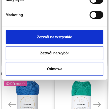
Marketing
YARN AND COLORS
MUST-HAVE 8/4
KOSZT ZWROTU
8,80 zł
30,95 zł
10,99 zł
Zezwól na wszystkie
Okazja
12/08/2026
Zezwól na wybór
Dodaj do koszyka
Zobacz wszystkie opcje
Odmowa
POLECANE DLA CIEBIE
50%
Promocja