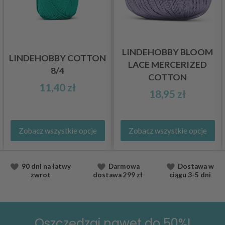
LINDEHOBBY BLOOM
LINDEHOBBY COTTON
LACE MERCERIZED
8/4
COTTON
11,40 zł
18,95 zł
Zobacz wszystkie opcje
Zobacz wszystkie opcje
90 dni na łatwy
Darmowa
Dostawa
w
zwrot
dostawa
299 zł
ciągu
3-5 dni
Oszczędzaj nawet do 50%!