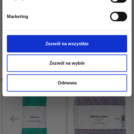
Tak, zapisz mnie!
Marketing
DROPS BRUSHED
DROPS SNOW UNI
ALPACA SILK
COLOUR
Nie, dziękuję
12,60 zł
8,35 zł
Zezwól na wszystkie
Zobacz wszystkie opcje
Zobacz wszystkie opcje
Zezwól na wybór
POLECANE DLA CIEBIE
Odmowa