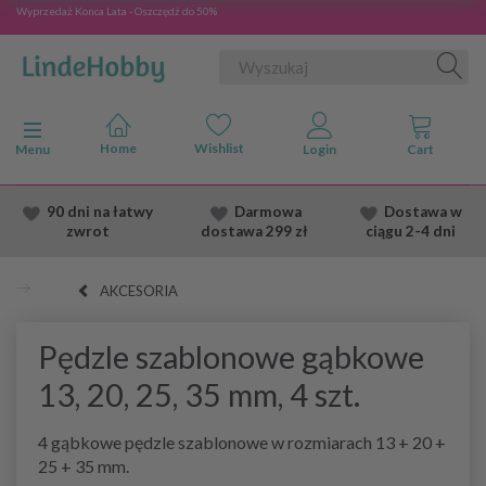
Wyprzedaż Konca Lata - Oszczędź do 50%
Przełącz nawigację
Menu
90 dni na łatwy
Darmowa
Dostawa
w
zwrot
dostawa
299 zł
ciągu 2
-4 dni
AKCESORIA
Pędzle szablonowe gąbkowe
13, 20, 25, 35 mm, 4 szt.
4 gąbkowe pędzle szablonowe w rozmiarach 13 + 20 +
25 + 35 mm.