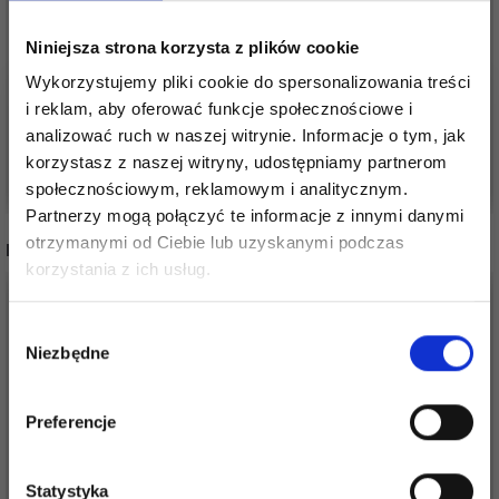
BAMBUSOWY, 3 SZT.,
ZESTAW PĘDZLI
Niniejsza strona korzysta z plików cookie
15,3+20,3+25,5 CM
PŁASKI PĘDZEL, 6 SZT.
Wykorzystujemy pliki cookie do spersonalizowania treści
34,95 zł
30,95 zł
i reklam, aby oferować funkcje społecznościowe i
analizować ruch w naszej witrynie. Informacje o tym, jak
korzystasz z naszej witryny, udostępniamy partnerom
Dodaj do koszyka
Dodaj do koszyka
społecznościowym, reklamowym i analitycznym.
Partnerzy mogą połączyć te informacje z innymi danymi
otrzymanymi od Ciebie lub uzyskanymi podczas
INNI TEŻ WIDZIELI
Oszczędź nawet do 50%
korzystania z ich usług.
Stań się częścią naszej społeczności
Wybór
miłośników włóczek i uzyskaj wyłączny
Niezbędne
zgody
dostęp do inspirujących wzorów na druty i
specjalnych ofert!
Preferencje
Statystyka