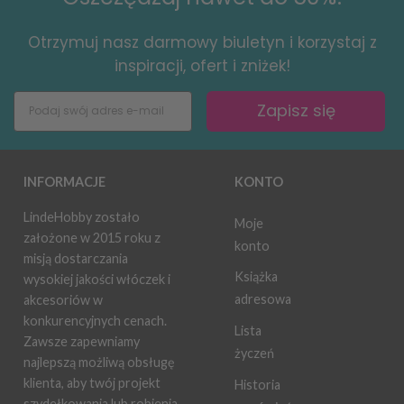
Otrzymuj nasz darmowy biuletyn i korzystaj z
inspiracji, ofert i zniżek!
Zapisz się
INFORMACJE
KONTO
LindeHobby zostało
Moje
założone w 2015 roku z
konto
misją dostarczania
Książka
wysokiej jakości włóczek i
adresowa
akcesoriów w
konkurencyjnych cenach.
Lista
Zawsze zapewniamy
życzeń
najlepszą możliwą obsługę
klienta, aby twój projekt
Historia
szydełkowania lub robienia