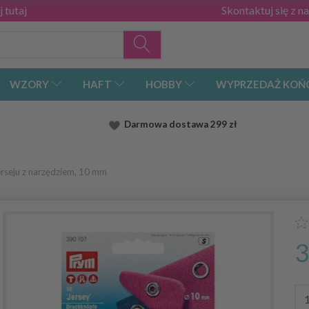
 tutaj
Skontaktuj się z n
WZORY
HAFT
HOBBY
WYPRZEDAŻ KOŃ
Darmowa dostawa
299 zł
rseju z narzędziem, 10 mm
3