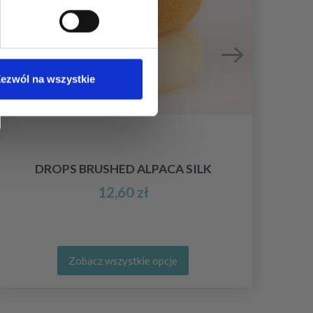
ezwól na wszystkie
DROPS BRUSHED ALPACA SILK
12,60 zł
Zobacz wszystkie opcje