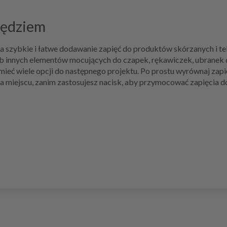
zędziem
 szybkie i łatwe dodawanie zapięć do produktów skórzanych i teks
 innych elementów mocujących do czapek, rękawiczek, ubranek dz
ć wiele opcji do następnego projektu. Po prostu wyrównaj zapięc
a miejscu, zanim zastosujesz nacisk, aby przymocować zapięcia do