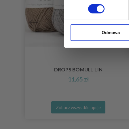
Odmowa
DROPS BOMULL-LIN
11,65 zł
Zobacz wszystkie opcje