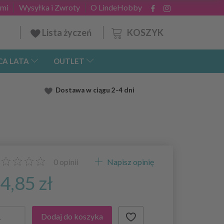
ami
Wysyłka i Zwroty
O LindeHobby
KOSZYK
Lista życzeń
CA LATA
OUTLET
Dostawa
w ciągu 2
-4 dni
0
opinii
Napisz opinię
4,85 zł
Dodaj do koszyka