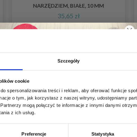
NARZĘDZIEM, BIAŁE, 10 MM
35,65 zł
Dodaj do koszyka
Szczegóły
Oszczędź nawet do 50%
 plików cookie
do spersonalizowania treści i reklam, aby oferować funkcje sp
Stań się częścią naszej społeczności
ormacje o tym, jak korzystasz z naszej witryny, udostępniamy p
miłośników włóczek i uzyskaj wyłączny
Partnerzy mogą połączyć te informacje z innymi danymi otrzym
dostęp do inspirujących wzorów na druty i
nia z ich usług.
specjalnych ofert!
Preferencje
Statystyka