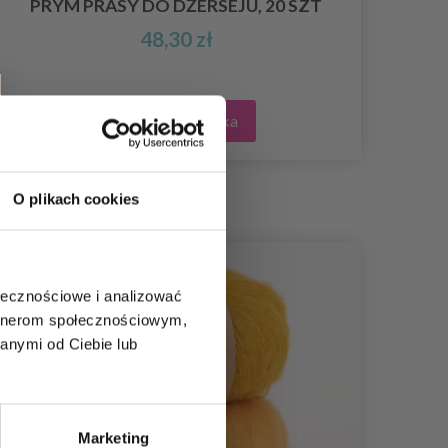
PRYM PRASY DO DŻERSEJU, 20 SZT
48,30 zł
Dodaj do koszyka
O plikach cookies
ołecznościowe i analizować
artnerom społecznościowym,
anymi od Ciebie lub
Marketing