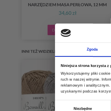
NARZĘDZIEM MASA PERŁOWA, 12 MM
34,60 zł
Dodaj do koszyka
Zgoda
INNI TEŻ WIDZIELI
Niniejsza strona korzysta z
Wykorzystujemy pliki cookie 
ruch w naszej witrynie. Inf
reklamowym i analitycznym. 
uzyskanymi podczas korzysta
Wybór
Niezbędne
zgody