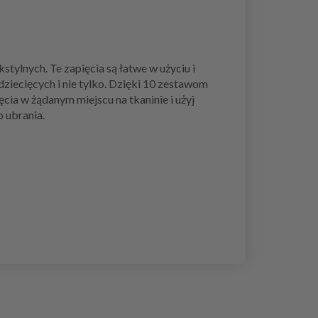
tylnych. Te zapięcia są łatwe w użyciu i
iecięcych i nie tylko. Dzięki 10 zestawom
ia w żądanym miejscu na tkaninie i użyj
 ubrania.