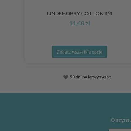
IG
LINDEHOBBY COTTON 8/4
11,40 zł
Zobacz wszystkie opcje
90 dni na łatwy zwrot
Otrzymuj