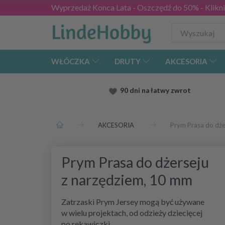
Wyprzedaż Konca Lata - Oszczędź do 50% - Kliknij
WŁÓCZKA
DRUTY
AKCESORIA
90 dni na łatwy zwrot
AKCESORIA
Prym Prasa do dże
Prym Prasa do dżerseju
z narzędziem, 10 mm
Zatrzaski Prym Jersey mogą być używane
w wielu projektach, od odzieży dziecięcej
po rękawiczki.