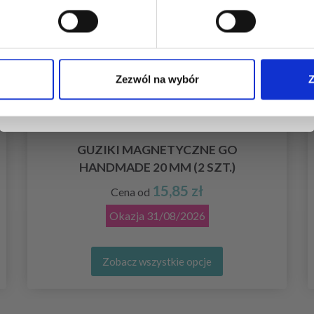
Tak, zapisz mnie!
Zezwól na wybór
Z
Nie, dziękuję
GUZIKI MAGNETYCZNE GO
HANDMADE 20 MM (2 SZT.)
15,85 zł
Cena od
Okazja
31/08/2026
Zobacz wszystkie opcje