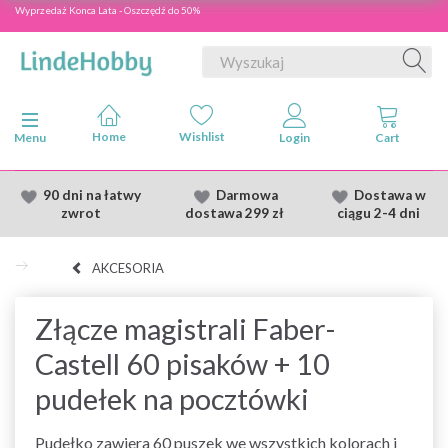
Wyprzedaż Konca Lata - Oszczędź do 50%
Przełącz nawigację
Menu
90 dni na łatwy
Darmowa
Dostawa
w
zwrot
dostawa
299 zł
ciągu 2
-4 dni
AKCESORIA
Złącze magistrali Faber-
Castell 60 pisaków + 10
pudełek na pocztówki
Pudełko zawiera 60 puszek we wszystkich kolorach i