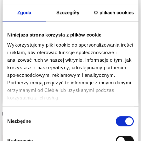
Zgoda
Szczegóły
O plikach cookies
Niniejsza strona korzysta z plików cookie
FLAMASTRY FABER-
Wykorzystujemy pliki cookie do spersonalizowania treści
FABER-CASTELL,
CASTELL GRIP, 10
i reklam, aby oferować funkcje społecznościowe i
MARKERY GRIP 20 SZT.
SZTUK
analizować ruch w naszej witrynie. Informacje o tym, jak
62,50 zł
21,90 zł
korzystasz z naszej witryny, udostępniamy partnerom
społecznościowym, reklamowym i analitycznym.
Partnerzy mogą połączyć te informacje z innymi danymi
otrzymanymi od Ciebie lub uzyskanymi podczas
Dodaj do koszyka
Dodaj do koszyka
korzystania z ich usług.
INNI TEŻ WIDZIELI
Wybór
Niezbędne
zgody
20%
Promocja
Preferencje