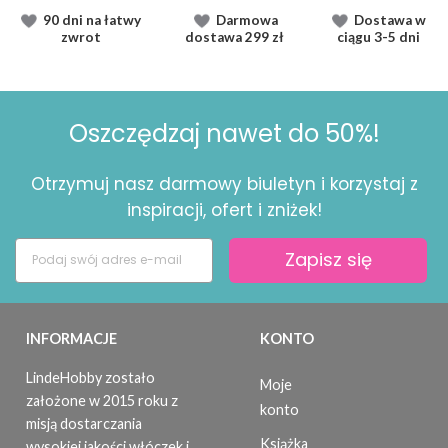
90 dni na łatwy
Darmowa
Dostawa
w
zwrot
dostawa
299 zł
ciągu
3-5 dni
Oszczędzaj nawet do 50%!
Otrzymuj nasz darmowy biuletyn i korzystaj z
inspiracji, ofert i zniżek!
Zapisz się
INFORMACJE
KONTO
LindeHobby zostało
Moje
założone w 2015 roku z
konto
misją dostarczania
Książka
wysokiej jakości włóczek i