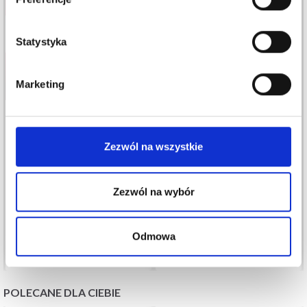
Statystyka
Marketing
YARN AND COLORS
Zezwól na wszystkie
MUST-HAVE 8/4
DROPS BABY MERINO
8,80 zł
15,30 zł
10,99 zł
Cena od
Zezwól na wybór
Okazja
12/08/2026
Odmowa
Zobacz wszystkie opcje
Zobacz wszystkie opcje
POLECANE DLA CIEBIE