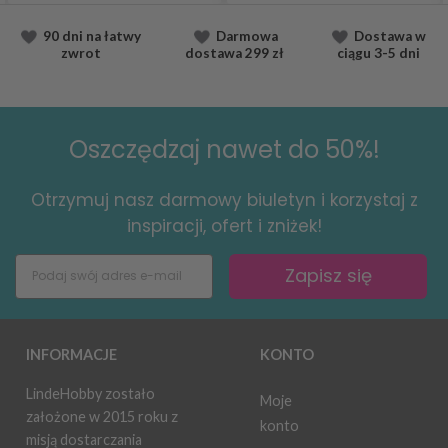
90 dni na łatwy
Darmowa
Dostawa
w
zwrot
dostawa
299 zł
ciągu
3-5 dni
Oszczędzaj nawet do 50%!
Otrzymuj nasz darmowy biuletyn i korzystaj z
inspiracji, ofert i zniżek!
Zapisz się
INFORMACJE
KONTO
LindeHobby zostało
Moje
założone w 2015 roku z
konto
misją dostarczania