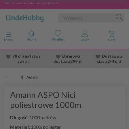
Wyprzedaż Konca Lata - Oszczędź do 50%
Przełącz nawigację
Menu
90 dni na łatwy
Darmowa
Dostawa
w
zwrot
dostawa
299 zł
ciągu 2
-4 dni
Amann
Amann ASPO Nici
poliestrowe 1000m
Długość:
1000 metrów
Materiał:
100% poliester