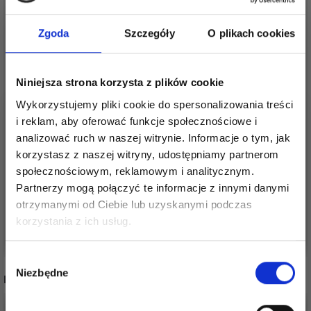
Zgoda
Szczegóły
O plikach cookies
Niniejsza strona korzysta z plików cookie
Wykorzystujemy pliki cookie do spersonalizowania treści
PRYM WPLATANA NIĆ
i reklam, aby oferować funkcje społecznościowe i
NICI DO SZYCIA
ODBLASKOWA 1 MM X
analizować ruch w naszej witrynie. Informacje o tym, jak
HOBBYARTS
25 M
korzystasz z naszej witryny, udostępniamy partnerom
3,20 zł
społecznościowym, reklamowym i analitycznym.
37,60 zł
Partnerzy mogą połączyć te informacje z innymi danymi
otrzymanymi od Ciebie lub uzyskanymi podczas
Oszczędź nawet do 50%
korzystania z ich usług.
Dodaj do koszyka
Zobacz wszystkie opcje
Stań się częścią naszej społeczności
Wybór
miłośników włóczek i uzyskaj wyłączny
Niezbędne
zgody
INNI TEŻ WIDZIELI
dostęp do inspirujących wzorów na druty i
specjalnych ofert!