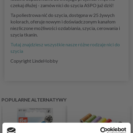
czekaj dłużej - zamów nici do szycia ASPO już dziś!
Ta poliestrowa nić do szycia, dostępna w 25 żywych
kolorach, oferuje nowym i doświadczonym kanałom
niezliczone możliwości ozdabiania, szycia, cerowania i
szycia tkanin.
Tutaj znajdziesz wszystkie nasze różne rodzaje nici do
szycia
Copyright LindeHobby
POPULARNE ALTERNATYWY