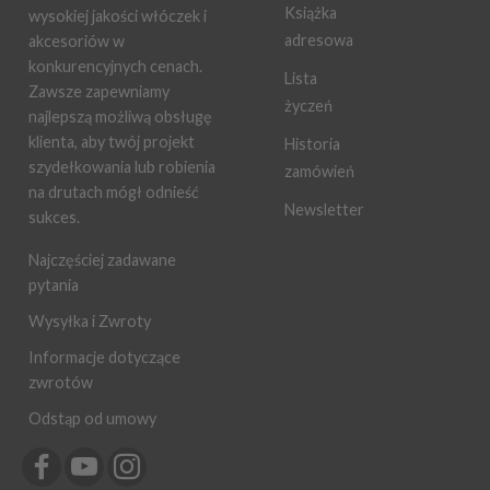
Książka
wysokiej jakości włóczek i
adresowa
akcesoriów w
konkurencyjnych cenach.
Lista
Zawsze zapewniamy
życzeń
najlepszą możliwą obsługę
klienta, aby twój projekt
Historia
szydełkowania lub robienia
zamówień
na drutach mógł odnieść
Newsletter
sukces.
Najczęściej zadawane
pytania
Wysyłka i Zwroty
Informacje dotyczące
zwrotów
Odstąp od umowy