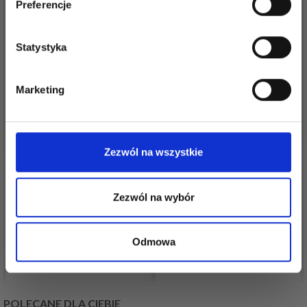
Preferencje
Statystyka
Tak, zapisz mnie!
Marketing
Nie, dziękuję
Zezwól na wszystkie
PRYM ERGONOMIA
LINDEHOBBY RIBBON
NAPARSTEK
LUX
Zezwól na wybór
24,70 zł
28,05 zł
Odmowa
Zobacz wszystkie opcje
Zobacz wszystkie opcje
POLECANE DLA CIEBIE