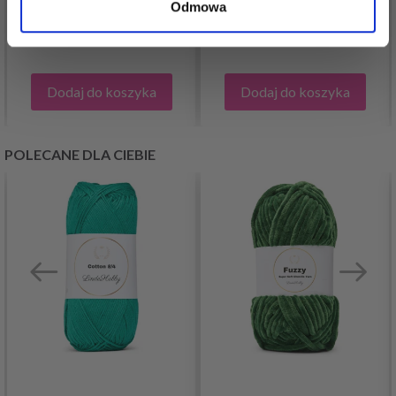
19,50 zł
Odmowa
21,65 zł
8,05 zł
16,10 zł
Dodaj do koszyka
Dodaj do koszyka
POLECANE DLA CIEBIE