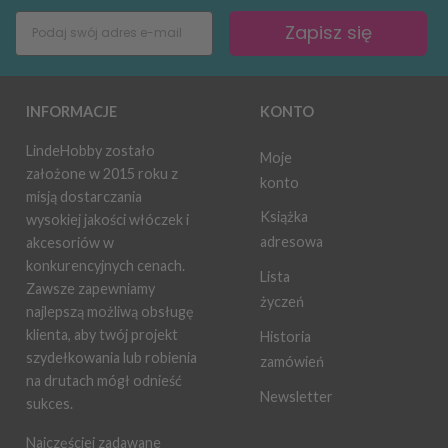
Zapisz się
INFORMACJE
KONTO
LindeHobby zostało
Moje
założone w 2015 roku z
konto
misją dostarczania
Książka
wysokiej jakości włóczek i
adresowa
akcesoriów w
konkurencyjnych cenach.
Lista
Zawsze zapewniamy
życzeń
najlepszą możliwą obsługę
klienta, aby twój projekt
Historia
szydełkowania lub robienia
zamówień
na drutach mógł odnieść
Newsletter
sukces.
Najczęściej zadawane