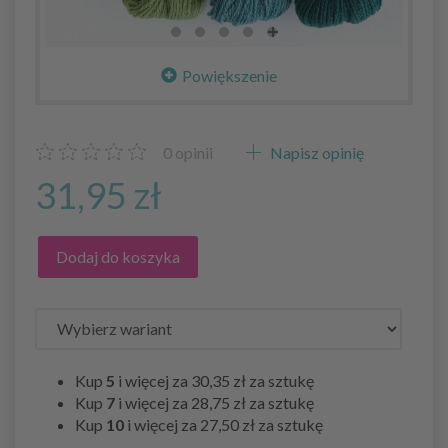
Powiększenie
0
opinii
Napisz opinię
31,95 zł
Dodaj do koszyka
Kup
5
i więcej za
30,35 zł
za sztukę
Kup
7
i więcej za
28,75 zł
za sztukę
Kup
10
i więcej za
27,50 zł
za sztukę