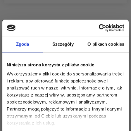
POPULARNE ALTERNATYWY
Zgoda
Szczegóły
O plikach cookies
Niniejsza strona korzysta z plików cookie
Wykorzystujemy pliki cookie do spersonalizowania treści
i reklam, aby oferować funkcje społecznościowe i
analizować ruch w naszej witrynie. Informacje o tym, jak
korzystasz z naszej witryny, udostępniamy partnerom
społecznościowym, reklamowym i analitycznym.
BC GARN SEMILLA
BC GARN SEMILLA
Partnerzy mogą połączyć te informacje z innymi danymi
GOTS
PURA GOTS
otrzymanymi od Ciebie lub uzyskanymi podczas
Oszczędź nawet do 50%
36,70 zł
63,15 zł
korzystania z ich usług.