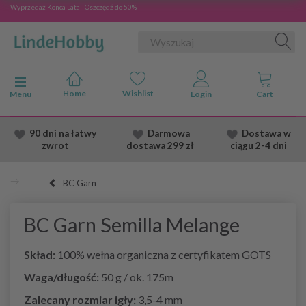
Wyprzedaż Konca Lata - Oszczędź do 50%
Przełącz nawigację
Menu
90 dni na łatwy
Darmowa
Dostawa
w
zwrot
dostawa
299 zł
ciągu 2
-4 dni
BC Garn
BC Garn Semilla Melange
Skład:
100% wełna organiczna z
certyfikatem GOTS
Waga/długość:
50 g / ok. 175m
Zalecany rozmiar igły:
3,5-4 mm