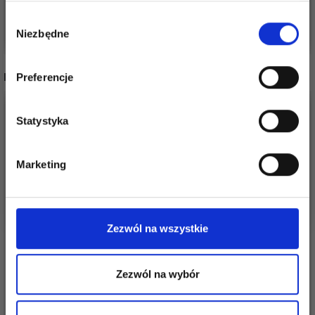
Stań się częścią naszej społeczności
Wybór
Zobacz wszystkie opcje
Zobacz wszystkie opcje
miłośników włóczek i uzyskaj wyłączny
Niezbędne
zgody
dostęp do inspirujących wzorów na druty i
specjalnych ofert!
INNI TEŻ WIDZIELI
Preferencje
10%
Promocja
50%
Promocja
Statystyka
Tak, zapisz mnie!
Marketing
Nie, dziękuję
Zezwól na wszystkie
Zezwól na wybór
HOBBYARTS IGŁY DO
MULTIMIKS, 11 MM
CEROWANIA,
PLASTIKOWE (6 IGIEŁ)