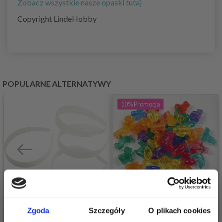
Zobacz wszystkie nasze opaski tutaj
Copyright LindeHobby
POPULARNE ALTERNATYWY
10%
Promocja
Zgoda
Szczegóły
O plikach cookies