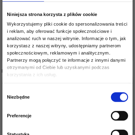
NOWOŚĆ KORALIKI
PAŁĄK PLASTIK BIAŁY,
SHAPE, 25 MM,
25 MM
Niniejsza strona korzysta z plików cookie
ZWIERZĘTA
5,65 zł
Wykorzystujemy pliki cookie do spersonalizowania treści
19,50 zł
21,65 zł
i reklam, aby oferować funkcje społecznościowe i
analizować ruch w naszej witrynie. Informacje o tym, jak
korzystasz z naszej witryny, udostępniamy partnerom
Dodaj do koszyka
Dodaj do koszyka
społecznościowym, reklamowym i analitycznym.
Partnerzy mogą połączyć te informacje z innymi danymi
otrzymanymi od Ciebie lub uzyskanymi podczas
Oszczędź nawet do 50%
INNI TEŻ WIDZIELI
korzystania z ich usług.
Stań się częścią naszej społeczności
Wybór
miłośników włóczek i uzyskaj wyłączny
Niezbędne
zgody
dostęp do inspirujących wzorów na druty i
specjalnych ofert!
Preferencje
Statystyka