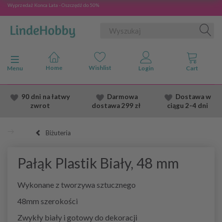
Wyprzedaż Konca Lata - Oszczędź do 50%
Przełącz nawigację
Menu
90 dni na łatwy
Darmowa
Dostawa
w
zwrot
dostawa
299 zł
ciągu 2
-4 dni
Biżuteria
Pałąk Plastik Biały, 48 mm
Wykonane z tworzywa sztucznego
48mm szerokości
Zwykły biały i gotowy do dekoracji