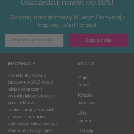
Oszczędzaj nawet do 50%!
Otrzymuj nasz darmowy biuletyn i korzystaj z
inspiracji, ofert i zniżek!
Zapisz się
INFORMACJE
KONTO
LindeHobby zostało
Moje
założone w 2015 roku z
konto
misją dostarczania
Książka
wysokiej jakości włóczek i
adresowa
akcesoriów w
konkurencyjnych cenach.
Lista
Zawsze zapewniamy
życzeń
najlepszą możliwą obsługę
klienta, aby twój projekt
Historia