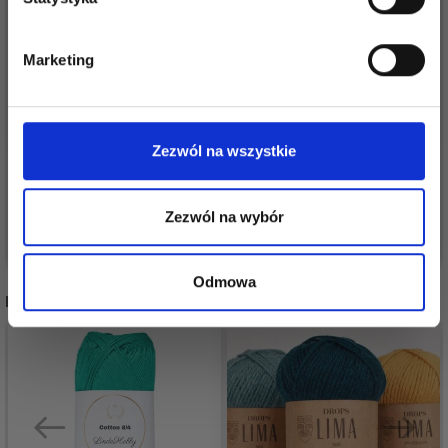
Tak, zapisz mnie!
Marketing
LINDEHOBBY RIBBON
Nie, dziękuję
PERMIN LEONORA
LUX
27,85 zł
28,05 zł
Zezwól na wszystkie
Zezwól na wybór
Zobacz wszystkie opcje
Zobacz wszystkie opcje
Odmowa
POLECANE DLA CIEBIE