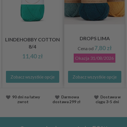
DROPS LIMA
LINDEHOBBY COTTON
8/4
7,80 zł
Cena od
11,40 zł
Okazja
31/08/2026
Zobacz wszystkie opcje
Zobacz wszystkie opcje
90 dni na łatwy
Darmowa
Dostawa
w
zwrot
dostawa
299 zł
ciągu
3-5 dni