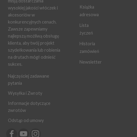
misją dostarczania
Książka
wysokiej jakości włóczek i
adresowa
akcesoriów w
konkurencyjnych cenach.
Lista
Zawsze zapewniamy
życzeń
najlepszą możliwą obsługę
klienta, aby twój projekt
Historia
szydełkowania lub robienia
zamówień
na drutach mógł odnieść
Newsletter
sukces.
Najczęściej zadawane
pytania
Wysyłka i Zwroty
Informacje dotyczące
zwrotów
Odstąp od umowy