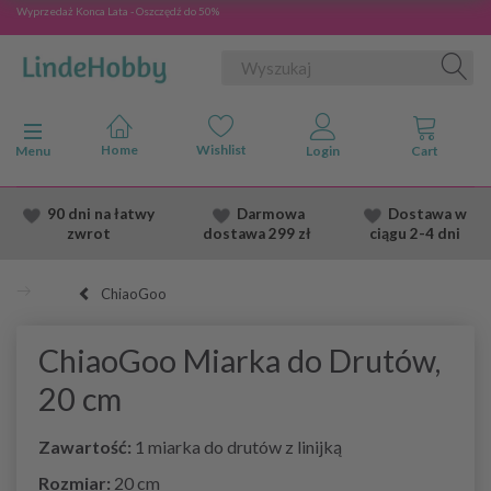
Wyprzedaż Konca Lata - Oszczędź do 50%
Przełącz nawigację
Menu
90 dni na łatwy
Darmowa
Dostawa
w
zwrot
dostawa
299 zł
ciągu 2
-4 dni
ChiaoGoo
ChiaoGoo Miarka do Drutów,
20 cm
Zawartość:
1 miarka do drutów z linijką
Rozmiar:
20 cm