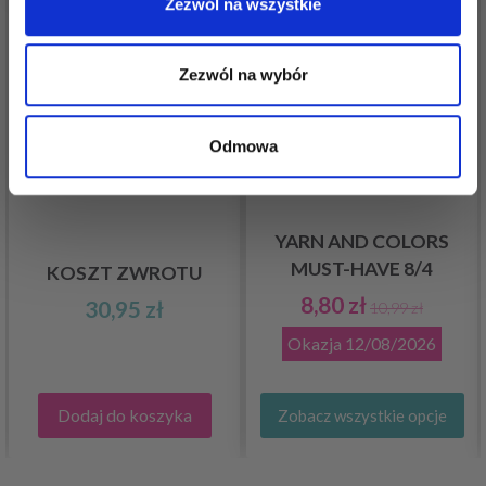
Zezwól na wszystkie
Zezwól na wybór
Odmowa
YARN AND COLORS
MUST-HAVE 8/4
KOSZT ZWROTU
8,80 zł
30,95 zł
10,99 zł
Okazja
12/08/2026
Dodaj do koszyka
Zobacz wszystkie opcje