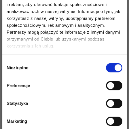
i reklam, aby oferować funkcje społecznościowe i
POPULARNE ALTERNATYWY
analizować ruch w naszej witrynie. Informacje o tym, jak
korzystasz z naszej witryny, udostępniamy partnerom
20%
Promocja
społecznościowym, reklamowym i analitycznym.
Partnerzy mogą połączyć te informacje z innymi danymi
otrzymanymi od Ciebie lub uzyskanymi podczas
Oszczędź nawet do 50%
korzystania z ich usług.
Stań się częścią naszej społeczności
Wybór
miłośników włóczek i uzyskaj wyłączny
Niezbędne
zgody
dostęp do inspirujących wzorów na druty i
specjalnych ofert!
KNITPRO GINGER
Preferencje
CHIAOGOO ZESTAW
ZESTAW DRUTÓW
DRUTÓW
POŃCZOSZNICZYCH,
Statystyka
POŃCZOSZNICZYCH
MIDI, 15 CM
259,00 zł
324,00 zł
ZE STALI
373,00 zł
Tak, zapisz mnie!
NIERDZEWNEJ, 15 CM
Okazja
08/09/2026
Marketing
(2.00-3.25 MM)