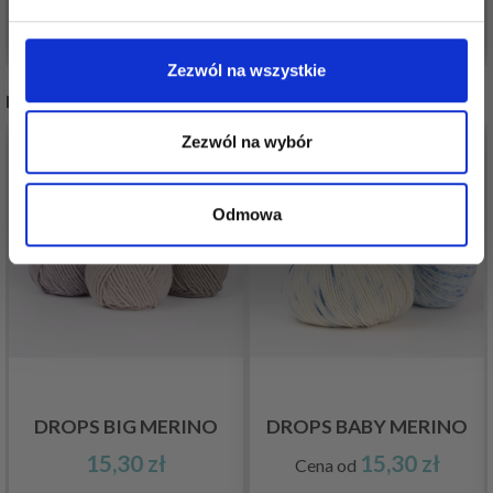
Nie, dziękuję
Dodaj do koszyka
Dodaj do koszyka
Zezwól na wszystkie
INNI TEŻ WIDZIELI
Zezwól na wybór
Odmowa
DROPS BIG MERINO
DROPS BABY MERINO
15,30 zł
15,30 zł
Cena od