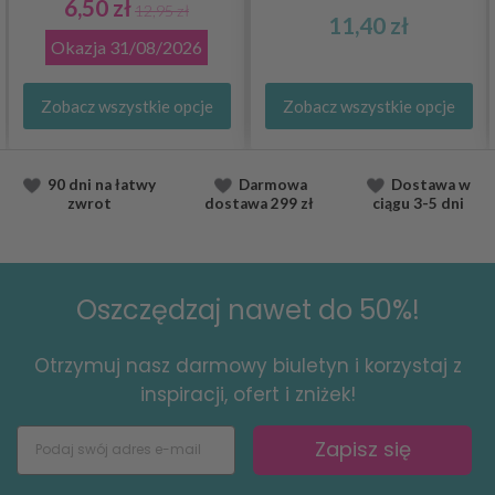
6,50 zł
12,95 zł
11,40 zł
Okazja
31/08/2026
Zobacz wszystkie opcje
Zobacz wszystkie opcje
90 dni na łatwy
Darmowa
Dostawa
w
zwrot
dostawa
299 zł
ciągu
3-5 dni
Oszczędzaj nawet do 50%!
Otrzymuj nasz darmowy biuletyn i korzystaj z
inspiracji, ofert i zniżek!
Zapisz się