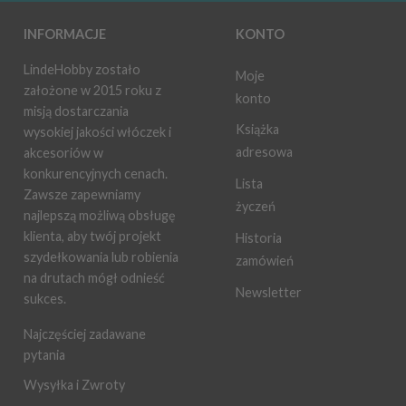
INFORMACJE
KONTO
LindeHobby zostało
Moje
założone w 2015 roku z
konto
misją dostarczania
Książka
wysokiej jakości włóczek i
adresowa
akcesoriów w
konkurencyjnych cenach.
Lista
Zawsze zapewniamy
życzeń
najlepszą możliwą obsługę
klienta, aby twój projekt
Historia
szydełkowania lub robienia
zamówień
na drutach mógł odnieść
Newsletter
sukces.
Najczęściej zadawane
pytania
Wysyłka i Zwroty