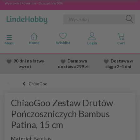
Wyprzedaż Konca Lata - Oszczędź do 50%
Przełącz nawigację
Menu
90 dni na łatwy
Darmowa
Dostawa
w
zwrot
dostawa
299 zł
ciągu 2
-4 dni
ChiaoGoo
ChiaoGoo Zestaw Drutów
Pończoszniczych Bambus
Patina, 15 cm
Materiał:
Bambus