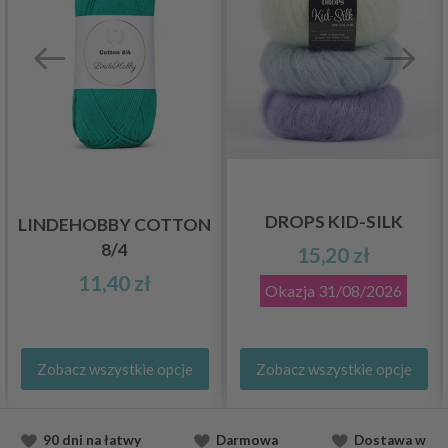
DROPS KID-SILK
LINDEHOBBY COTTON
8/4
15,20 zł
11,40 zł
Okazja
31/08/2026
Zobacz wszystkie opcje
Zobacz wszystkie opcje
90 dni na łatwy
Darmowa
Dostawa
w