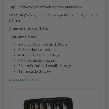
Typ:
Zestaw wymiennych drutów okrągłych
Rozmiary:
2.75, 3.25, 3.5, 3.75, 4, 4.5, 5, 5.5, 6, 6.5, 8, 9 i
10 mm
Długość drutów:
13 cm
Inne zawartości:
3 kable: 35 cm, 55 cm i 75 cm
4x6 markery oczek
4 stopery; 2 small i 2 large
2 klucze do dokręcania
2 łączniki kabli; 1 small i 1 large
1 miarka do drutów
Zobacz pełny opis