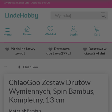
Wyprzedaż Konca Lata - Oszczędź do 50%
Przełącz nawigację
Menu
90 dni na łatwy
Darmowa
Dostawa
w
zwrot
dostawa
299 zł
ciągu 2
-4 dni
ChiaoGoo
ChiaoGoo Zestaw Drutów
Wymiennych, Spin Bambus,
Kompletny, 13 cm
Materiał:
Bambus