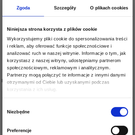
Zobacz podobne produkty tutaj:
Zgoda
Szczegóły
O plikach cookies
Zobacz wszystkie druty i akcesoria ChiaoGoo
tutaj
Zobacz wszystkie akcesoria ChiaoGoo tutaj
Niniejsza strona korzysta z plików cookie
Zobacz wszystkie wymienne druty okrągłe tutaj
Zobacz więcej zestawów drutów okrągłych tutaj
Wykorzystujemy pliki cookie do spersonalizowania treści
i reklam, aby oferować funkcje społecznościowe i
analizować ruch w naszej witrynie. Informacje o tym, jak
korzystasz z naszej witryny, udostępniamy partnerom
społecznościowym, reklamowym i analitycznym.
Partnerzy mogą połączyć te informacje z innymi danymi
POPULARNE ALTERNATYWY
otrzymanymi od Ciebie lub uzyskanymi podczas
Oszczędź nawet do 50%
korzystania z ich usług.
Stań się częścią naszej społeczności
Wybór
miłośników włóczek i uzyskaj wyłączny
Niezbędne
zgody
dostęp do inspirujących wzorów na druty i
specjalnych ofert!
Preferencje