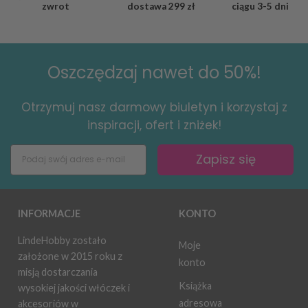
zwrot
dostawa
299 zł
ciągu
3-5 dni
Oszczędzaj nawet do 50%!
Otrzymuj nasz darmowy biuletyn i korzystaj z
inspiracji, ofert i zniżek!
Zapisz się
INFORMACJE
KONTO
LindeHobby zostało
Moje
założone w 2015 roku z
konto
misją dostarczania
Książka
wysokiej jakości włóczek i
adresowa
akcesoriów w