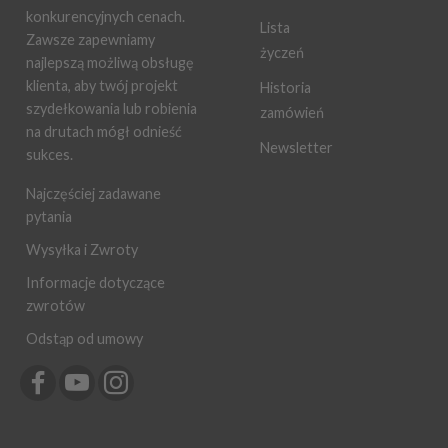
konkurencyjnych cenach.
Lista
Zawsze zapewniamy
życzeń
najlepszą możliwą obsługę
klienta, aby twój projekt
Historia
szydełkowania lub robienia
zamówień
na drutach mógł odnieść
Newsletter
sukces.
Najczęściej zadawane
pytania
Wysyłka i Zwroty
Informacje dotyczące
zwrotów
Odstąp od umowy