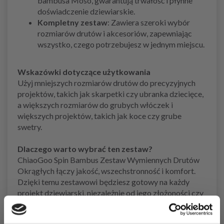
bambusa Moso, gwarantują trwałość i płynne
doświadczenie dziewiarskie.
Kompletny zestaw
: Zawiera szeroki wybór
rozmiarów drutów i akcesoriów, zapewniając
wszystko, czego potrzebujesz w jednym miejscu.
Wskazówki dotyczące użytkowania
Użyj mniejszych rozmiarów drutów do precyzyjnych
projektów, takich jak skarpetki czy ubranka dziecięce,
a większych rozmiarów do grubych włóczek i
większych projektów, takich jak koce czy grube
swetry.
Dlaczego warto wybrać ten zestaw?
ChiaoGoo Spin Bambus Zestaw Wymiennych Drutów
Okrągłych łączy jakość, wszechstronność i komfort.
Dzięki temu zestawowi będziesz gotowy na każdy
projekt dziewiarski, niezależnie od jego złożoności czy
rozmiaru.