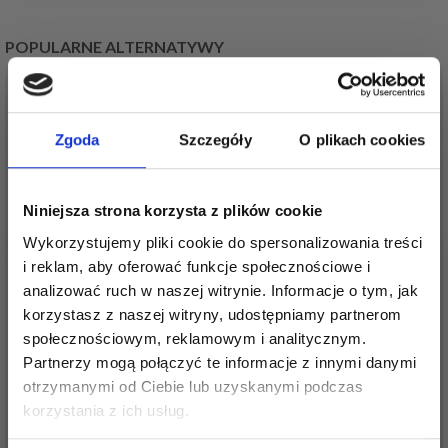
POPULARNE ALTERNATYWY
20%
Promocja
20%
Promocja
Zgoda
Szczegóły
O plikach cookies
Niniejsza strona korzysta z plików cookie
Wykorzystujemy pliki cookie do spersonalizowania treści
i reklam, aby oferować funkcje społecznościowe i
analizować ruch w naszej witrynie. Informacje o tym, jak
korzystasz z naszej witryny, udostępniamy partnerom
ZESTAW DO HAFTU
ZESTAW DO HAFTU
społecznościowym, reklamowym i analitycznym.
CZERWONA MOTYL
SŁOŃCE 10 X 6 CM
Partnerzy mogą połączyć te informacje z innymi danymi
M053/99 9 X 6 CM
35,90 zł
otrzymanymi od Ciebie lub uzyskanymi podczas
44,90 zł
Oszczędź nawet do 50%
35,35 zł
44,20 zł
korzystania z ich usług.
Okazja
12/08/2026
Okazja
12/08/2026