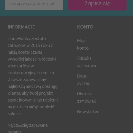
Zapisz się
INFORMACJE
KONTO
LindeHobby zostało
Moje
założone w 2015 roku z
konto
misją dostarczania
Książka
wysokiej jakości włóczek i
adresowa
akcesoriów w
konkurencyjnych cenach.
Lista
Zawsze zapewniamy
życzeń
najlepszą możliwą obsługę
klienta, aby twój projekt
Historia
szydełkowania lub robienia
zamówień
na drutach mógł odnieść
Newsletter
sukces.
Najczęściej zadawane
pytania