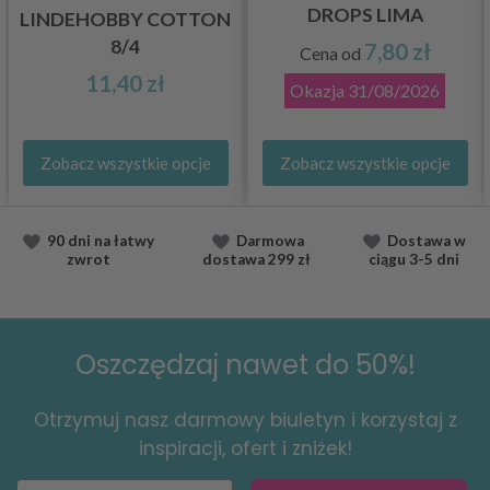
DROPS LIMA
LINDEHOBBY COTTON
8/4
7,80 zł
Cena od
11,40 zł
Okazja
31/08/2026
Zobacz wszystkie opcje
Zobacz wszystkie opcje
90 dni na łatwy
Darmowa
Dostawa
w
zwrot
dostawa
299 zł
ciągu
3-5 dni
Oszczędzaj nawet do 50%!
Otrzymuj nasz darmowy biuletyn i korzystaj z
inspiracji, ofert i zniżek!