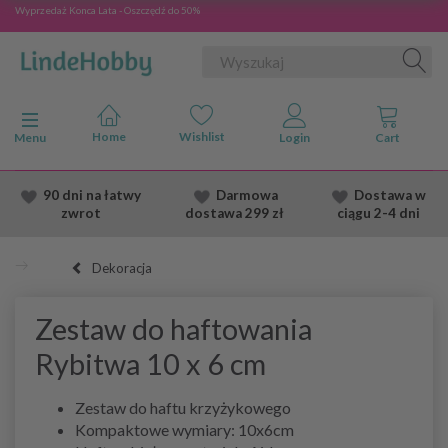
Wyprzedaż Konca Lata - Oszczędź do 50%
Przełącz nawigację
Menu
90 dni na łatwy
Darmowa
Dostawa
w
zwrot
dostawa
299 zł
ciągu 2
-4 dni
Dekoracja
Zestaw do haftowania
Rybitwa 10 x 6 cm
Zestaw do haftu krzyżykowego
Kompaktowe wymiary: 10x6cm