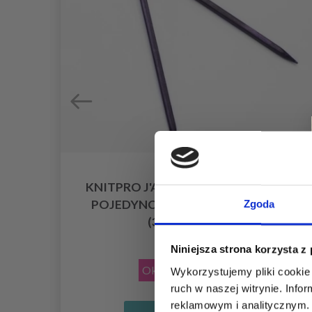
KNITPRO J'ADORE CUBICS DRUTY Z
POJEDYNCZĄ KOŃCÓWKĄ 30 CM
Zgoda
YCH
(3.50-8.00 MM)
50,35 zł
Niniejsza strona korzysta z
Okazja
08/09/2026
Wykorzystujemy pliki cookie 
ruch w naszej witrynie. Inf
reklamowym i analitycznym. 