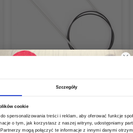
Szczegóły
DROPS BASIC DRUTY OKRĄGŁE 40 CM
ALUMINIUM (2.00-5.00 MM)
Oszczędź nawet do 50%
9,25 zł
Cena od
 plików cookie
do spersonalizowania treści i reklam, aby oferować funkcje sp
Stań się częścią naszej społeczności
ormacje o tym, jak korzystasz z naszej witryny, udostępniamy p
miłośników włóczek i uzyskaj wyłączny
Partnerzy mogą połączyć te informacje z innymi danymi otrzym