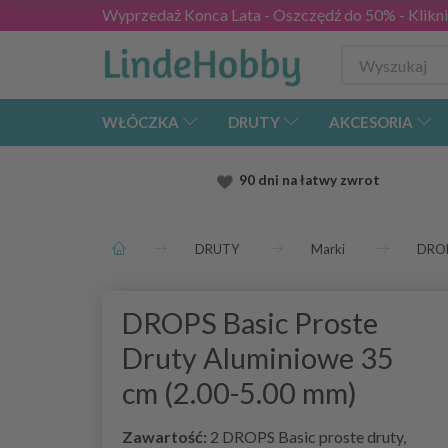
Wyprzedaż Konca Lata - Oszczędź do 50% - Kliknij
WŁÓCZKA
DRUTY
AKCESORIA
90 dni na łatwy zwrot
DRUTY
Marki
DRO
DROPS Basic Proste
Druty Aluminiowe 35
cm (2.00-5.00 mm)
Zawartość:
2 DROPS Basic proste druty,