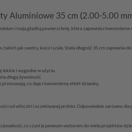
ty Aluminiowe 35 cm (2.00-5.00 m
inium i mają gładką powierzchnię, która zapewnia równomierne d
, takich jak swetry, koce i szale. Stała długość 35 cm zapewnia d
ą lekkie i wygodne w użyciu.
ia długą żywotność.
 przesuwają, co daje równomierny efekt dzianiny.
ości od włóczki i oczekiwanej próbki. Odpowiednie zarówno dla 
nkcjonalność, co czyni je pewnym wyborem do wielu projektów dzie