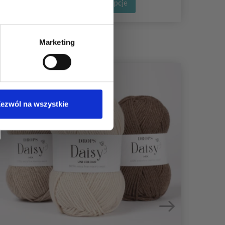
Zobacz wszystkie opcje
Marketing
40%
Pr
ezwól na wszystkie