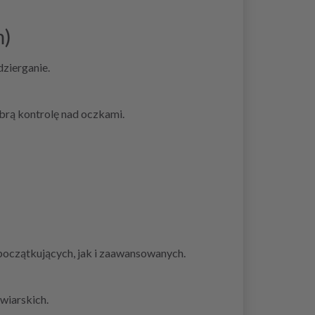
m)
zierganie.
obrą kontrolę nad oczkami.
początkujących, jak i zaawansowanych.
wiarskich.