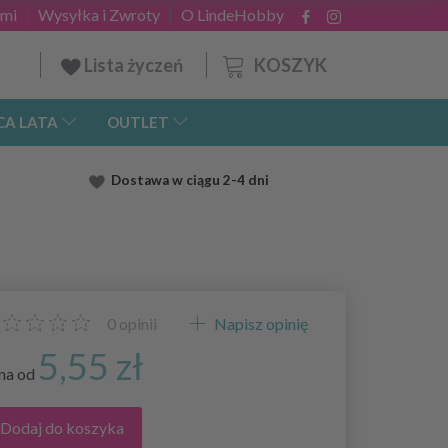
ami
Wysyłka i Zwroty
O LindeHobby
KOSZYK
Lista życzeń
CA LATA
OUTLET
Dostawa
w ciągu 2
-4 dni
0
opinii
Napisz opinię
5,55 zł
na od
Dodaj do koszyka