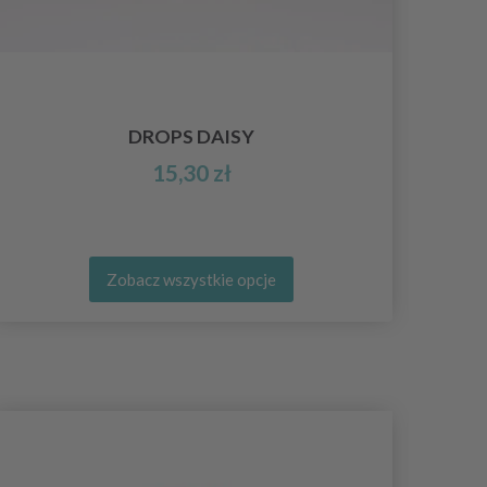
HO
DROPS DAISY
15,30 zł
Zobacz wszystkie opcje