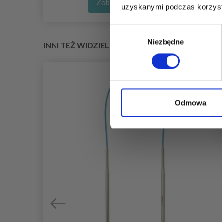
Zobacz wszystkie opcje
uzyskanymi podczas korzysta
Wybór
Niezbędne
zgody
INNI TEŻ WIDZIELI
Odmowa