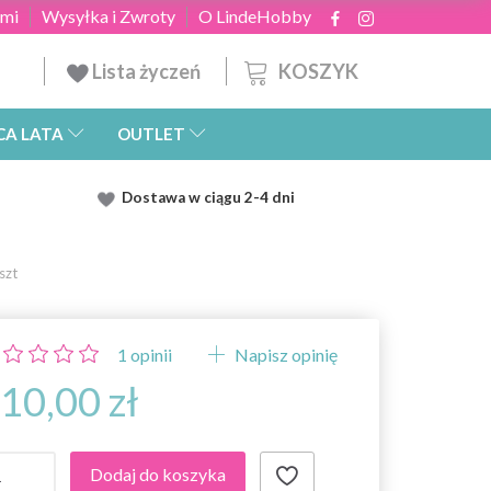
ami
Wysyłka i Zwroty
O LindeHobby
KOSZYK
Lista życzeń
CA LATA
OUTLET
Dostawa
w ciągu 2
-4 dni
szt
1
opinii
Napisz opinię
10,00 zł
Dodaj do koszyka