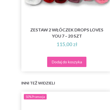
/4
ZESTAW 2 WŁÓCZEK DROPS LOVES
YOU 7 – 20 SZT
115,00 zł
Dodaj do koszyka
INNI TEŻ WIDZIELI
50%
Promocja