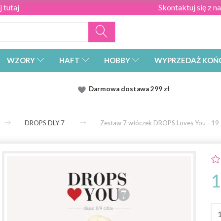
 tutaj
Skontaktuj się z n
WZORY
HAFT
HOBBY
WYPRZEDAŻ KOŃ
Darmowa dostawa
299 zł
DROPS DLY 7
Zestaw 7 włóczek DROPS Loves You - 19 
1