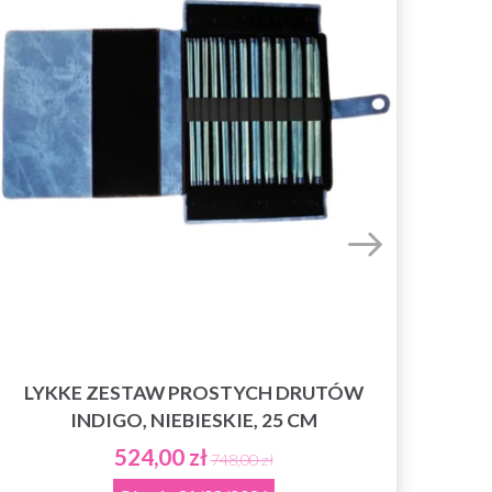
KNITPRO 
LYKKE ZESTAW PROSTYCH DRUTÓW
DR
INDIGO, NIEBIESKIE, 25 CM
524,00 zł
748,00 zł