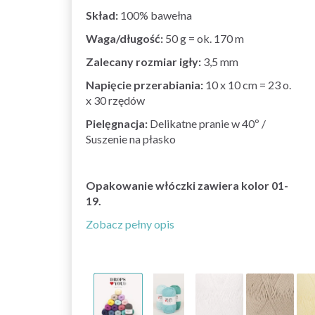
Skład:
100% bawełna
Waga/długość:
50 g = ok. 170 m
Zalecany rozmiar igły:
3,5 mm
Napięcie przerabiania:
10 x 10 cm = 23 o.
x 30 rzędów
Pielęgnacja:
Delikatne pranie w 40º /
Suszenie na płasko
Opakowanie włóczki
zawiera kolor 01-
19.
Zobacz pełny opis