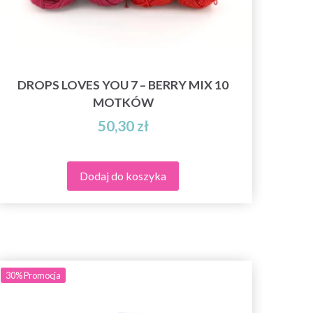
DROPS LOVES YOU 7 – BERRY MIX 10
MOTKÓW
50,30 zł
Dodaj do koszyka
30%
Promocja
20%
Pr