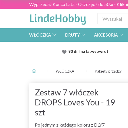
Wyprzedaż Konca Lata - Oszczędź do 50% - Kliknij
WŁÓCZKA
DRUTY
AKCESORIA
90 dni na łatwy zwrot
WŁÓCZKA
Pakiety przędzy
Zestaw 7 włóczek
DROPS Loves You - 19
szt
Po jednym z każdego koloru z DLY7