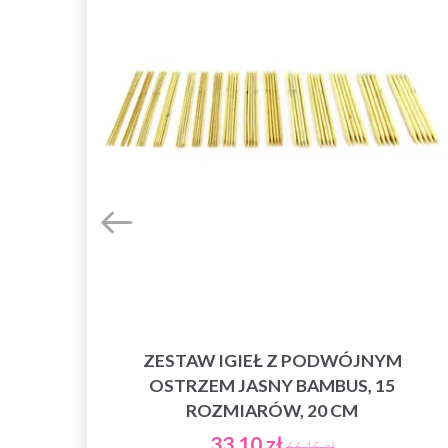
ZESTAW IGIEŁ Z PODWÓJNYM
OSTRZEM JASNY BAMBUS, 15
ROZMIARÓW, 20 CM
33,10 zł
66,15 zł