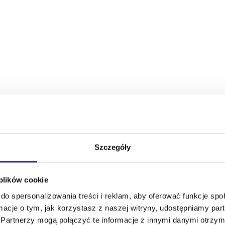
Szczegóły
Oszczędź nawet do 50%
 plików cookie
do spersonalizowania treści i reklam, aby oferować funkcje sp
Stań się częścią naszej społeczności miłośników
ormacje o tym, jak korzystasz z naszej witryny, udostępniamy p
włóczek i uzyskaj wyłączny dostęp do
Partnerzy mogą połączyć te informacje z innymi danymi otrzym