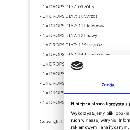
- 1 x DROPS DLY7: 09 żółty
- 1 x DROPS DLY7: 10 Wrzos
- 1 x DROPS DLY7: 11 Fioletowy
- 1 x DROPS DLY7: 12 liliowy
- 1 x DROPS DLY7: 13 Stary róż
- 1 x DROPS DLY7: 14 Jasnoróżowy
- 1 x DROPS DLY7: 15 różowy
- 1 x DROPS DLY7: 16 czerwony
- 1 x DROPS DLY7: 17 Opalowa zieleń
Zgoda
- 1 x DROPS DLY7: 18 turkusowy
- 1 x DROPS DLY7: 19 Jasny turkus
Niniejsza strona korzysta z
Wykorzystujemy pliki cookie 
ruch w naszej witrynie. Inf
Copyright LindeHobby
reklamowym i analitycznym. 