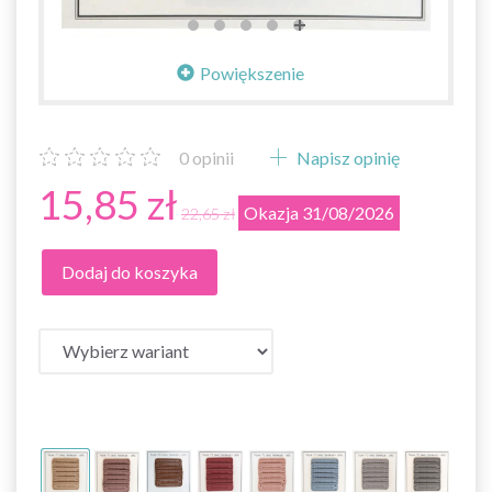
Powiększenie
0
opinii
Napisz opinię
15,85 zł
Okazja 31/08/2026
22,65 zł
Dodaj do koszyka