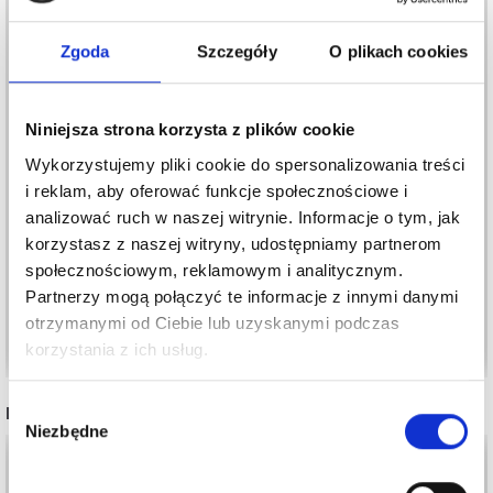
Zgoda
Szczegóły
O plikach cookies
Niniejsza strona korzysta z plików cookie
ETYKIETY SKÓRZANE
ETYKIETA TKANA GO
Wykorzystujemy pliki cookie do spersonalizowania treści
GO HANDMADE 10 X 2
HANDMADE,
i reklam, aby oferować funkcje społecznościowe i
CM (4 SZT.)
DWUSTRONNA,
analizować ruch w naszej witrynie. Informacje o tym, jak
SZARA, 35 X 19 MM, 10
17,50 zł
15,85 zł
korzystasz z naszej witryny, udostępniamy partnerom
SZT
społecznościowym, reklamowym i analitycznym.
Okazja
31/08/2026
Okazja
31/08/2026
Partnerzy mogą połączyć te informacje z innymi danymi
otrzymanymi od Ciebie lub uzyskanymi podczas
Zobacz wszystkie opcje
Zobacz wszystkie opcje
korzystania z ich usług.
Oszczędź nawet do 50%
Wybór
INNI TEŻ WIDZIELI
Niezbędne
zgody
Stań się częścią naszej społeczności
miłośników włóczek i uzyskaj wyłączny