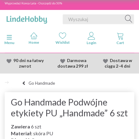
Wyprzedaż Konca Lata - Oszczędź do 50%
Przełącz nawigację
Menu
90 dni na łatwy
Darmowa
Dostawa
w
zwrot
dostawa
299 zł
ciągu 2
-4 dni
Go Handmade
Go Handmade Podwójne
etykiety PU „Handmade” 6 szt
Zawiera
6 szt
Materiał:
skóra PU