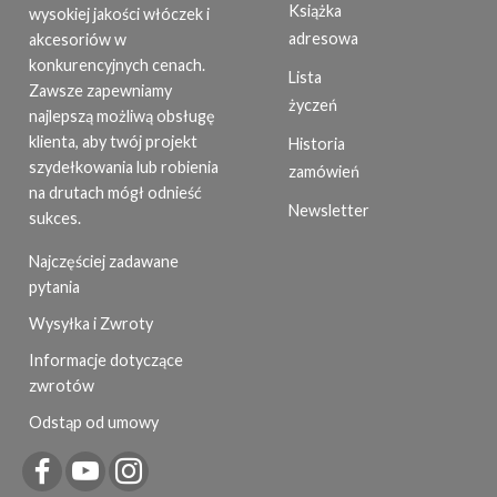
Książka
wysokiej jakości włóczek i
adresowa
akcesoriów w
konkurencyjnych cenach.
Lista
Zawsze zapewniamy
życzeń
najlepszą możliwą obsługę
klienta, aby twój projekt
Historia
szydełkowania lub robienia
zamówień
na drutach mógł odnieść
Newsletter
sukces.
Najczęściej zadawane
pytania
Wysyłka i Zwroty
Informacje dotyczące
zwrotów
Odstąp od umowy