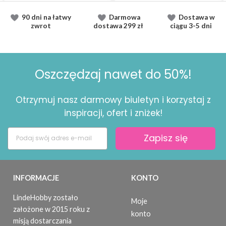
90 dni na łatwy
Darmowa
Dostawa
w
zwrot
dostawa
299 zł
ciągu
3-5 dni
Oszczędzaj nawet do 50%!
Otrzymuj nasz darmowy biuletyn i korzystaj z
inspiracji, ofert i zniżek!
Zapisz się
INFORMACJE
KONTO
LindeHobby zostało
Moje
założone w 2015 roku z
konto
misją dostarczania