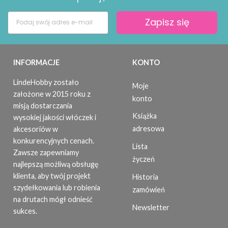
Zapisz się
INFORMACJE
KONTO
LindeHobby zostało
Moje
założone w 2015 roku z
konto
misją dostarczania
Książka
wysokiej jakości włóczek i
adresowa
akcesoriów w
konkurencyjnych cenach.
Lista
Zawsze zapewniamy
życzeń
najlepszą możliwą obsługę
klienta, aby twój projekt
Historia
szydełkowania lub robienia
zamówień
na drutach mógł odnieść
Newsletter
sukces.