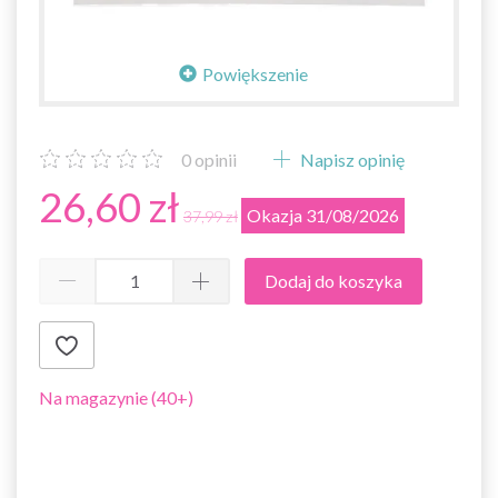
Powiększenie
0
opinii
Napisz opinię
26,60 zł
Okazja 31/08/2026
37,99 zł
Dodaj do koszyka
Na magazynie (40+)