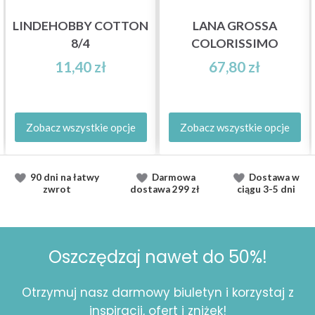
LINDEHOBBY COTTON
LANA GROSSA
8/4
COLORISSIMO
11,40 zł
67,80 zł
Zobacz wszystkie opcje
Zobacz wszystkie opcje
90 dni na łatwy
Darmowa
Dostawa
w
zwrot
dostawa
299 zł
ciągu
3-5 dni
Oszczędzaj nawet do 50%!
Otrzymuj nasz darmowy biuletyn i korzystaj z
inspiracji, ofert i zniżek!