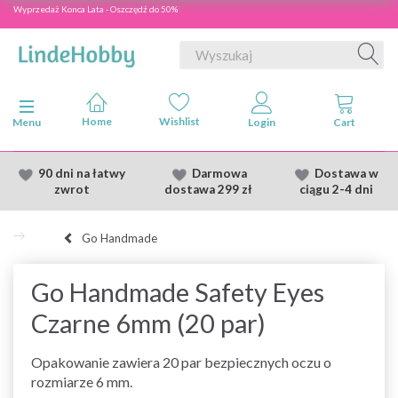
Wyprzedaż Konca Lata - Oszczędź do 50%
Przełącz nawigację
Menu
90 dni na łatwy
Darmowa
Dostawa
w
zwrot
dostawa
299 zł
ciągu 2
-4 dni
Go Handmade
Go Handmade Safety Eyes
Czarne 6mm (20 par)
Opakowanie zawiera 20 par bezpiecznych oczu o
rozmiarze 6 mm.