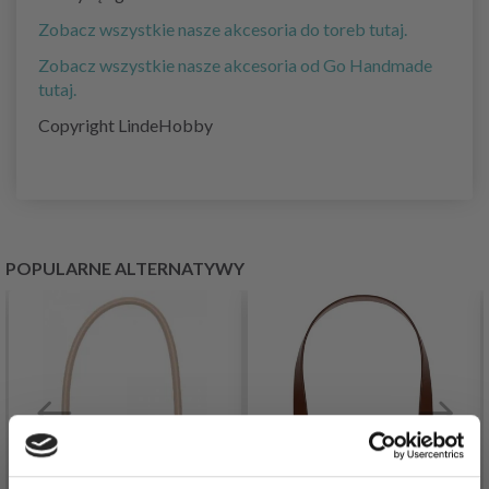
Zobacz wszystkie nasze akcesoria do toreb tutaj.
Zobacz wszystkie nasze akcesoria od Go Handmade
tutaj.
Copyright LindeHobby
POPULARNE ALTERNATYWY