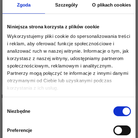
Zgoda
Szczegóły
O plikach cookies
GO HANDMADE
GO HANDMADE
Niniejsza strona korzysta z plików cookie
UCHWYT DO SZYCIA
UCHWYT DO TORBY
TORBY 66 CM (2 SZT.)
DO SZYCIA 18 MM X 80
Wykorzystujemy pliki cookie do spersonalizowania treści
CM (2 SZT.)
i reklam, aby oferować funkcje społecznościowe i
44,70 zł
40,20 zł
analizować ruch w naszej witrynie. Informacje o tym, jak
Okazja
31/08/2026
Okazja
31/08/2026
korzystasz z naszej witryny, udostępniamy partnerom
społecznościowym, reklamowym i analitycznym.
Partnerzy mogą połączyć te informacje z innymi danymi
Zobacz wszystkie opcje
Zobacz wszystkie opcje
otrzymanymi od Ciebie lub uzyskanymi podczas
Oszczędź nawet do 50%
korzystania z ich usług.
INNI TEŻ WIDZIELI
Stań się częścią naszej społeczności
Wybór
miłośników włóczek i uzyskaj wyłączny
Niezbędne
zgody
dostęp do inspirujących wzorów na druty i
specjalnych ofert!
Preferencje