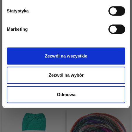
Statystyka
Tak, zapisz mnie!
Marketing
Nie, dziękuję
DROPS PARIS
DROPS PARIS
RECYCLED DENIM
Zezwól na wszystkie
6,20 zł
5,40 zł
Zezwól na wybór
Zobacz wszystkie opcje
Zobacz wszystkie opcje
Odmowa
POLECANE DLA CIEBIE