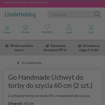
Wyprzedaż Konca Lata - Oszczędź do 50%
Przełącz nawigację
Menu
90 dni na łatwy
Darmowa
Dostawa
w
zwrot
dostawa
299 zł
ciągu 2
-4 dni
Go Handmade
Go Handmade Uchwyt do
torby do szycia 60 cm (2 szt.)
2 uchwyty torby ze skóry PU z otworami do szycia.
Długość:
60 cm