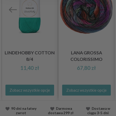
LINDEHOBBY COTTON
LANA GROSSA
8/4
COLORISSIMO
11,40 zł
67,80 zł
Zobacz wszystkie opcje
Zobacz wszystkie opcje
90 dni na łatwy
Darmowa
Dostawa
w
zwrot
dostawa
299 zł
ciągu
3-5 dni