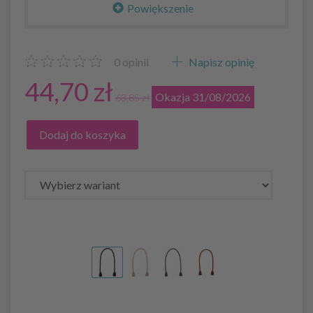
Powiększenie
0
opinii
Napisz opinię
44,70 zł
Okazja 31/08/2026
63,85 zł
Dodaj do koszyka