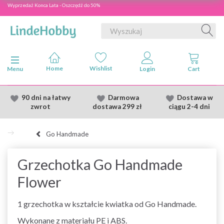
Wyprzedaż Konca Lata - Oszczędź do 50%
Przełącz nawigację
Menu
90 dni na łatwy
Darmowa
Dostawa
w
zwrot
dostawa
299 zł
ciągu 2
-4 dni
Go Handmade
Grzechotka Go Handmade
Flower
1 grzechotka w kształcie kwiatka od Go Handmade.
Wykonane z materiału PE i ABS.