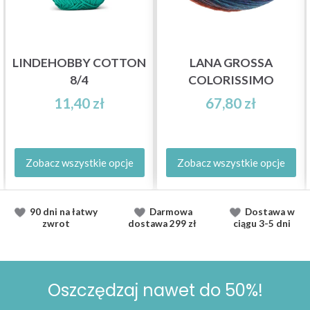
LINDEHOBBY COTTON
LANA GROSSA
8/4
COLORISSIMO
11,40 zł
67,80 zł
Zobacz wszystkie opcje
Zobacz wszystkie opcje
90 dni na łatwy
Darmowa
Dostawa
w
zwrot
dostawa
299 zł
ciągu
3-5 dni
Oszczędzaj nawet do 50%!