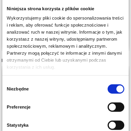
MM, 8 SZT
HANDMADE SZARE 22
Niniejsza strona korzysta z plików cookie
MM, 8 SZT
17,50 zł
17,50 zł
24,95 zł
24,95 zł
Wykorzystujemy pliki cookie do spersonalizowania treści
Okazja
31/08/2026
Okazja
31/08/2026
i reklam, aby oferować funkcje społecznościowe i
analizować ruch w naszej witrynie. Informacje o tym, jak
Dodaj do koszyka
Dodaj do koszyka
korzystasz z naszej witryny, udostępniamy partnerom
społecznościowym, reklamowym i analitycznym.
Partnerzy mogą połączyć te informacje z innymi danymi
INNI TEŻ WIDZIELI
otrzymanymi od Ciebie lub uzyskanymi podczas
korzystania z ich usług.
Wybór
Niezbędne
zgody
Preferencje
Statystyka