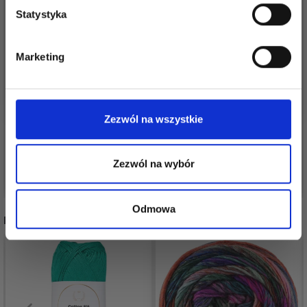
Statystyka
Tak, zapisz mnie!
Marketing
IGŁA DO CEROWANIA
DROPS BRUSHED
JOHN JAMES,
Nie, dziękuję
ALPACA SILK
PLASTIKOWA (2 IGŁY)
12,60 zł
11,50 zł
Zezwól na wszystkie
Zezwól na wybór
Dodaj do koszyka
Zobacz wszystkie opcje
Odmowa
POLECANE DLA CIEBIE