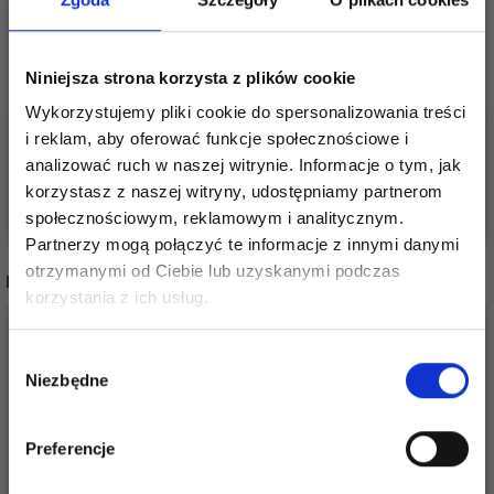
GO HANDMADE OCZY
GO HANDMADE OCZY
ZABEZPIECZAJĄCE,
ZABEZPIECZAJĄCE,
NIEBIESKIE, ZESTAW
ZIELONE, ZESTAW
Niniejsza strona korzysta z plików cookie
MIESZANY, 12 PAR
MIESZANY, 12 PAR
25,85 zł
25,85 zł
36,95 zł
36,95 zł
Wykorzystujemy pliki cookie do spersonalizowania treści
i reklam, aby oferować funkcje społecznościowe i
Okazja
31/08/2026
Okazja
31/08/2026
analizować ruch w naszej witrynie. Informacje o tym, jak
korzystasz z naszej witryny, udostępniamy partnerom
Dodaj do koszyka
Dodaj do koszyka
społecznościowym, reklamowym i analitycznym.
Partnerzy mogą połączyć te informacje z innymi danymi
otrzymanymi od Ciebie lub uzyskanymi podczas
INNI TEŻ WIDZIELI
Oszczędź nawet do 50%
korzystania z ich usług.
Stań się częścią naszej społeczności
Wybór
miłośników włóczek i uzyskaj wyłączny
Niezbędne
zgody
dostęp do inspirujących wzorów na druty i
specjalnych ofert!
Preferencje