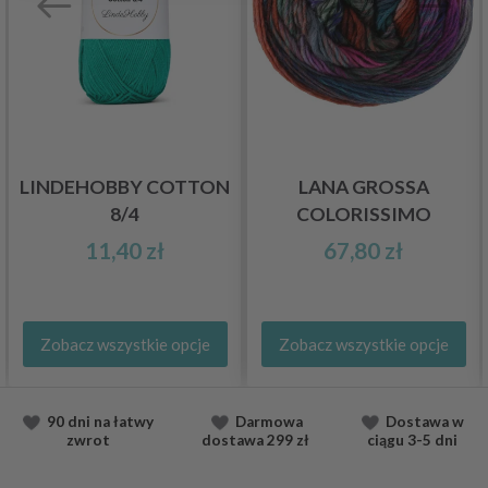
LINDEHOBBY COTTON
LANA GROSSA
8/4
COLORISSIMO
11,40 zł
67,80 zł
Zobacz wszystkie opcje
Zobacz wszystkie opcje
90 dni na łatwy
Darmowa
Dostawa
w
zwrot
dostawa
299 zł
ciągu
3-5 dni