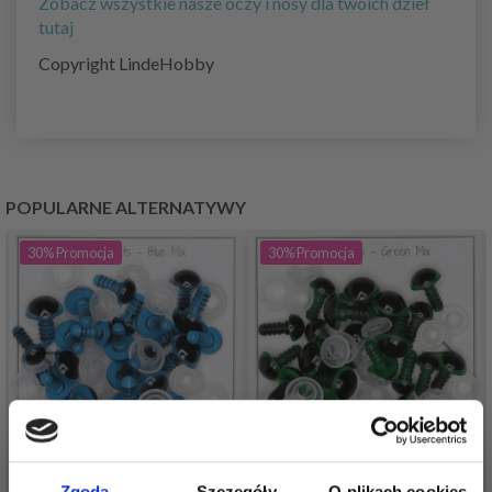
Zobacz wszystkie nasze oczy i nosy dla twoich dzieł
tutaj
Copyright LindeHobby
POPULARNE ALTERNATYWY
30%
Promocja
30%
Promocja
Zgoda
Szczegóły
O plikach cookies