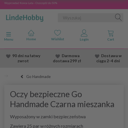
Wyprzedaż Konca Lata - Oszczędź do 50%
Przełącz nawigację
Menu
90 dni na łatwy
Darmowa
Dostawa
w
zwrot
dostawa
299 zł
ciągu 2
-4 dni
Go Handmade
Oczy bezpieczne Go
Handmade Czarna mieszanka
Wyposażony w zamki bezpieczeństwa
Zawiera 25 par w różnych rozmiarach